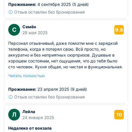
Проживание:
4 сентября 2025 (5 дней)
были малочисленные, вполне нормальные люди.
Сервис организованный грамотно, обслуживающий
Отзыв оставлен без бронирования
персонал крайне внимательный.
Семён
С
9.8
28 мая 2025
Персонал отзывчивый, даже помогли мне с зарядкой
телефона, когда я потерял свою. Всё просто, но
аккуратно и без неприятных сюрпризов. Душевые в
хорошем состоянии, нет ощущения, что до тебя было
сто человек. Кухня общая, но чистая и функциональная.
Компания собралась весёлая, провели вечер в холле за
Читать полностью
настольными играми. Удобное расположение, особенно
для тех, кто передвигается на общественном
Проживание:
23 апреля 2025 (9 дней)
транспорте.
Из недостатков: но подушка могла бы быть поплотнее
Отзыв оставлен без бронирования
— слишком проваливается голова.
Лейла
Л
10
24 января 2025
Недалеко от вокзала