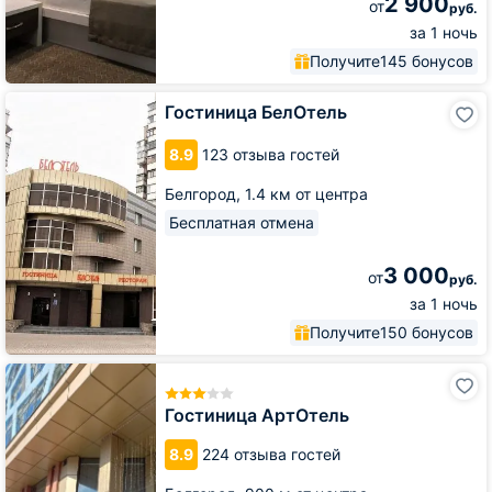
2 900
от
руб.
за 1 ночь
Получите
145 бонусов
Гостиница
Гостиница БелОтель
БелОтель
8.9
123 отзыва гостей
Белгород,
1.4 км от центра
Бесплатная отмена
3 000
от
руб.
за 1 ночь
Получите
150 бонусов
Гостиница
АртОтель
Гостиница АртОтель
8.9
224 отзыва гостей