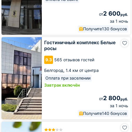
2 600
от
руб.
за 1 ночь
Получите
130 бонусов
Гостиничный
Гостиничный комплекс Белые
комплекс
росы
Белые
росы
9.3
565 отзывов гостей
Белгород,
1.4 км от центра
Оплата при заселении
Завтрак включён
2 800
от
руб.
за 1 ночь
Получите
140 бонусов
Гостиница
АМАКС