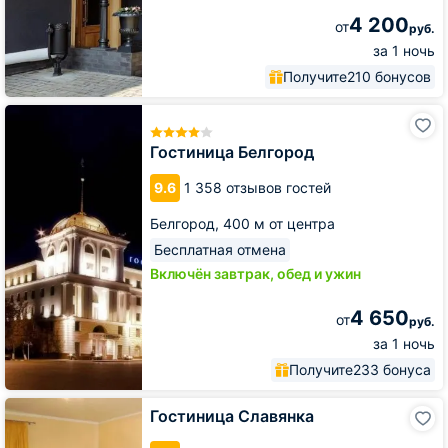
4 200
от
руб.
за 1 ночь
Получите
210 бонусов
Гостиница
Белгород
Гостиница Белгород
9.6
1 358 отзывов гостей
Белгород,
400 м от центра
Бесплатная отмена
Включён завтрак, обед и ужин
4 650
от
руб.
за 1 ночь
Получите
233 бонуса
Гостиница
Гостиница Славянка
Славянка