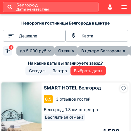
Белгород
Даты неизвестны
Недорогие гостиницы Белгорода в центре
Дешевле
Карта
4
до
5 000
руб.
Отели
В центре Белгорода
Сегодня
Завтра
Выбрать даты
SMART
SMART HOTEL Белгород
HOTEL
Белгород
8.5
13 отзывов гостей
Белгород,
1.3 км от центра
Бесплатная отмена