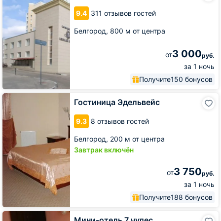
город
9.4
311 отзывов гостей
Белгород,
800 м от центра
3 000
от
руб.
за 1 ночь
Получите
150 бонусов
Гостиница
Гостиница Эдельвейс
Эдельвейс
9.3
8 отзывов гостей
Белгород,
200 м от центра
Завтрак включён
3 750
от
руб.
за 1 ночь
Получите
188 бонусов
Мини-
Мини-отель 7 чудес