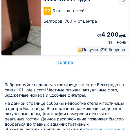
отель
7
7.2
3 отзыва гостей
чудес
Белгород,
700 м от центра
4 200
от
руб.
за 1 ночь
Получите
210 бонусов
НАВЕРХ
Забронируйте недорогую гостиницу в центре Белгорода на
сайте 101Hotels.com! Честные отзывы, актуальные фото,
бюджетные номера и удобные фильтры.
На данной странице собраны недорогие отели и гостиницы
в центре Белгорода. Все варианты размещения содержат
актуальные цены, фотографии номеров и отзывы от
реальных гостей. Данное расположение позволяет быстро
добраться до главных административных
объектов, деловых центров, а также до
Железнодорожного