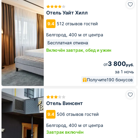
Отель
Уайт
Хилл
Отель Уайт Хилл
9.4
512 отзывов гостей
Белгород,
400 м от центра
Бесплатная отмена
Включён завтрак, обед и ужин
3 800
от
руб.
за 1 ночь
Получите
190 бонусов
Отель
Винсент
Отель Винсент
9.4
506 отзывов гостей
Белгород,
400 м от центра
Завтрак включён