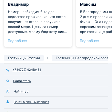
Владимир
Максим
Номер необходим был для
В Белгороде мы н
недолгого проживания, что хотел
2 дня и провели и
получить от отеля, я получил в
Фьюжн. Она недор
полной мере. Цены за номер
хорошим оснащен
доступные, моему бюджету никак
при гостинице раб
не угрожали. Предлагаемый
вкусные, и по цен
Подробнее
Подробнее
сервис обслуживания меня
номере есть телев
полностью удовлетворил. Особое
всей территории 
удовлетворение принесло
wi-fi. Неподалеку 
отношение сотрудников к нашим
находится сосновы
Гостиницы России
Гостиницы Белгородской облас
небольшим просьбам, персонал
котором можно пр
всегда отвечал быстро и старался
дышать безумно 
+7 (4722) 42-50-31
нам искренне помочь. Отель буду
полезным воздухо
рекомендовать, гостиница мне
Найти отель
понравилась, хороший уютный
вариант для проживания.
Найти тур
Войти в личный кабинет