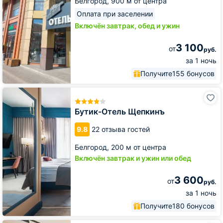
Белгород,
900 м от центра
Оплата при заселении
Включён завтрак, обед и ужин
3 100
от
руб.
за 1 ночь
Получите
155 бонусов
Бутик-
Отель
Щепкинъ
Бутик-Отель Щепкинъ
9.8
22 отзыва гостей
Белгород,
200 м от центра
Включён завтрак и ужин или обед
3 600
от
руб.
за 1 ночь
Получите
180 бонусов