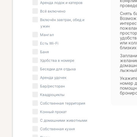
конфлик
Аренда лодок и катеров
проведе
Всё включено
Снять б
Возможн
Включён завтрак, обед и
интерес
ужин
пожелан
простор
Мангал
удобств
или кол
Есть Wi-Fi
близких
Баня
Заплани
желание
Удобства в номере
домашне
Беседки для отдыха
лыжный 
Аренда удочек
Укажите
номер д
Бар/ресторан
помощни
брониро
Квадроциклы
Собственная территория
Конный прокат
С домашними животными
Собственная кухня