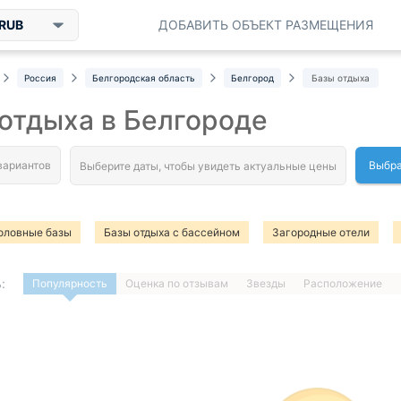
RUB
ДОБАВИТЬ ОБЪЕКТ РАЗМЕЩЕНИЯ
Россия
Белгородская область
Белгород
Базы отдыха
отдыха в Белгороде
Выбра
оловные базы
Базы отдыха с бассейном
Загородные отели
ейтингу
Частный сектор
На карте
Коттеджи
Базы отд
:
Популярность
Оценка по отзывам
Звезды
Расположение
1
…
ДАЛЕЕ »
Загрузка отелей