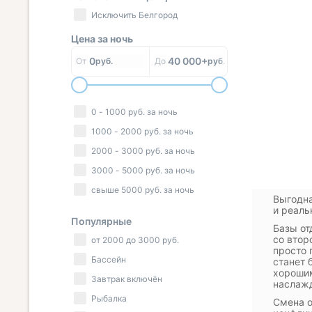
Исключить Белгород
Цена за
ночь
0
40 000+
От
руб.
До
руб.
0
-
1000
руб.
за ночь
1000
-
2000
руб.
за ночь
2000
-
3000
руб.
за ночь
3000
-
5000
руб.
за ночь
свыше
5000
руб.
за ночь
Выгодна
и реаль
Популярные
Базы от
со втор
от
2000
до
3000
руб.
просто 
Бассейн
станет 
хорошим
Завтрак включён
наслаж
Рыбалка
Смена о