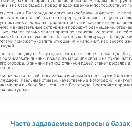
ты или, наконец, принять важное решение. А людям, чей труд св
нный на базе отдыха, подарит вдохновение и поспособствует 
азу отдыха в Белгороде помогут разнообразные фильтры и про
о, вам хочется побыть среди природной тишины, ощутить споко
ует активный отдых на природе: прогулки, катание на велосипед
иях и внимательные сотрудники подберут размещение, отвеча
ные номера только усилят приятное впечатление от отдыха, об
ами. Обратите внимание на базы отдыха Белгорода с беседкам
легами поможет укрепить отношения и напомнит, как весело и 
 людей.
ровать поездку на базу отдыха можно в любое время года. Когд
 организовать пикник, пожарить мясо или овощи на гриле, на
го огорода. В зимний период отличной идеей станет рыбалка в 
спорт.
 количество гостей, дату заезда и снимайте просторный котт
ля двоих. Реальные отзывы, качественные фотографии и актуа
ками при выборе базы отдыха в Белгороде. Настройте парамет
ванию турбазы.
Часто задаваемые вопросы о базах 