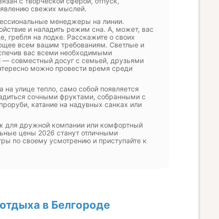
язан с творческой сферой, отпуск,
появлению свежих мыслей.
фессиональные менеджеры на линии.
йствие и наладить режим сна. А, может, вас
е, гребля на лодке. Расскажите о своих
ющее всем вашим требованиям. Светлые и
еспечив вас всеми необходимыми
и — совместный досуг с семьей, друзьями
интересно можно провести время среди
а на улице тепло, само собой появляется
сладиться сочными фруктами, собранными с
проруби, катание на надувных санках или
едж для дружной компании или комфортный
льные цены 2026 станут отличными
ры по своему усмотрению и приступайте к
отдыха в Белгороде