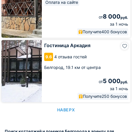
Оплата на сайте
8 000
от
руб.
за 1 ночь
Получите
400 бонусов
Гостиница
Гостиница Аркадия
Аркадия
9.6
4 отзыва гостей
Белгород,
19.1 км от центра
5 000
от
руб.
за 1 ночь
Получите
250 бонусов
НАВЕРХ
Поиск коттеджей и домиков Белгорода в аренду для