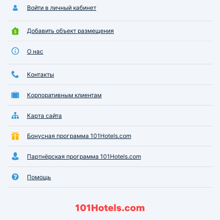
интернет оказалась чрезвычайно
Войти в личный кабинет
эффективной, а процесс
заселения был осуществлен без
Добавить объект размещения
малейших осложнений, в
кратчайшие сроки.
О нас
Контакты
Корпоративным клиентам
Карта сайта
Бонусная программа 101Hotels.com
Партнёрская программа 101Hotels.com
Помощь