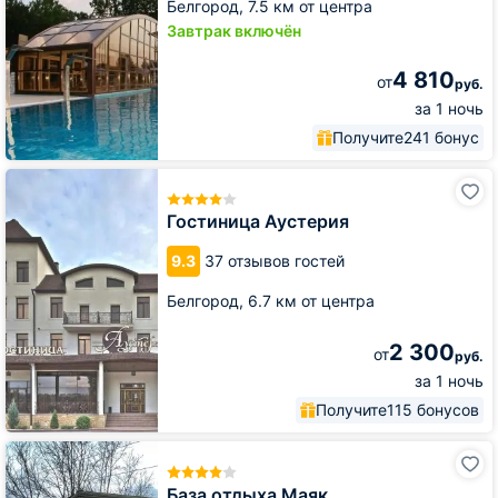
Белгород,
7.5 км от центра
Завтрак включён
4 810
от
руб.
за 1 ночь
Получите
241 бонус
Гостиница
Аустерия
Гостиница Аустерия
9.3
37 отзывов гостей
Белгород,
6.7 км от центра
2 300
от
руб.
за 1 ночь
Получите
115 бонусов
База
отдыха
Маяк
База отдыха Маяк