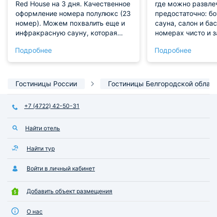
Red House на 3 дня. Качественное
где можно развле
оформление номера полулюкс (23
предостаточно: бо
номер). Можем похвалить еще и
сауна, салон и бас
инфракрасную сауну, которая
номерах чисто и 
находится прямо в комнате.
обслуживание!
Подробнее
Подробнее
Также есть и санузел. Цена при
этом изобилии остается в
разумных пределах. Ресторан
работает прямо при отеле и
Гостиницы России
Гостиницы Белгородской облас
радует гостей вкусными
блюдами.
+7 (4722) 42-50-31
Найти отель
Найти тур
Войти в личный кабинет
Добавить объект размещения
О нас