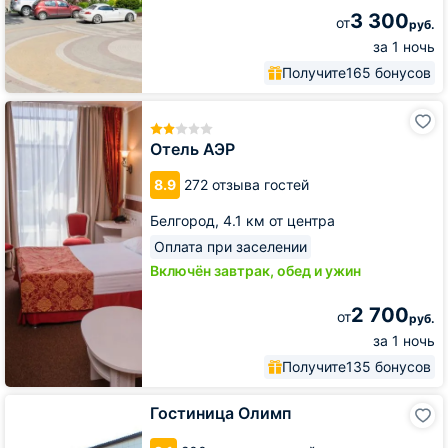
3 300
от
руб.
за 1 ночь
Получите
165 бонусов
Отель
АЭР
Отель АЭР
8.9
272 отзыва гостей
Белгород,
4.1 км от центра
Оплата при заселении
Включён завтрак, обед и ужин
2 700
от
руб.
за 1 ночь
Получите
135 бонусов
Гостиница
Гостиница Олимп
Олимп