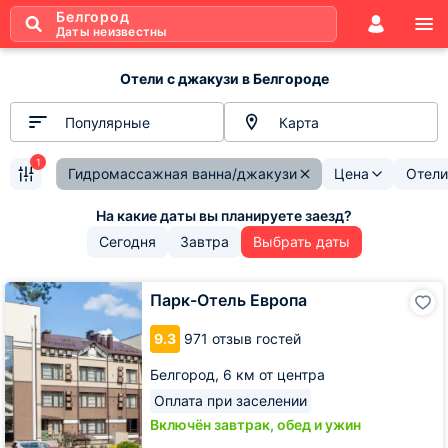
Белгород
Даты неизвестны
Отели с джакузи в Белгороде
Популярные
Карта
1
Гидромассажная ванна/джакузи
Цена
Отели
Сегодня
Завтра
Выбрать даты
Парк-
Парк-Отель Европа
Отель
Европа
9.3
971 отзыв гостей
Белгород,
6 км от центра
Оплата при заселении
Включён завтрак, обед и ужин