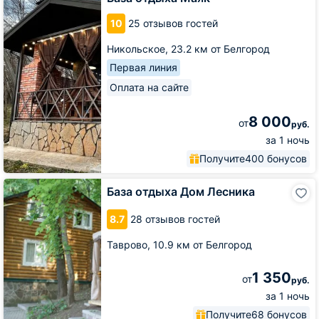
10
25 отзывов гостей
Никольское,
23.2 км от Белгород
Первая линия
Оплата на сайте
8 000
от
руб.
за 1 ночь
Получите
400 бонусов
База
База отдыха Дом Лесника
отдыха
Дом
8.7
28 отзывов гостей
Лесника
Таврово,
10.9 км от Белгород
1 350
от
руб.
за 1 ночь
Получите
68 бонусов