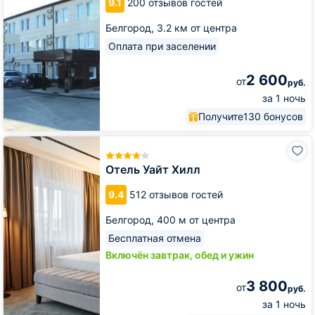
9.1
200 отзывов гостей
Белгород,
3.2 км от центра
Оплата при заселении
2 600
от
руб.
за 1 ночь
Получите
130 бонусов
Отель
Уайт
Хилл
Отель Уайт Хилл
9.4
512 отзывов гостей
Белгород,
400 м от центра
Бесплатная отмена
Включён завтрак, обед и ужин
3 800
от
руб.
за 1 ночь