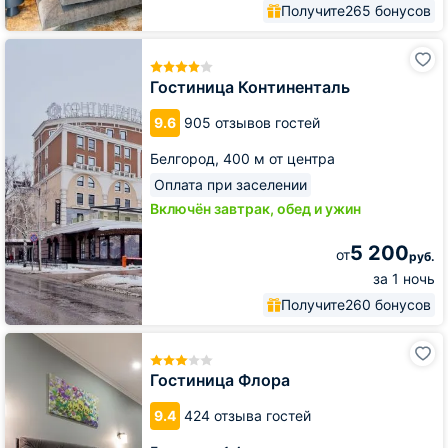
Получите
265 бонусов
Гостиница
Континенталь
Гостиница Континенталь
9.6
905 отзывов гостей
Белгород,
400 м от центра
Оплата при заселении
Включён завтрак, обед и ужин
5 200
от
руб.
за 1 ночь
Получите
260 бонусов
Гостиница
Флора
Гостиница Флора
9.4
424 отзыва гостей