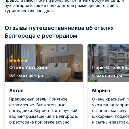
предоставляют полный комплект отчетных документов для
бухгалтерии и также подходят для размещения гостей в
туристических поездках.
Отзывы путешественников об отелях
Белгорода с рестораном
Отель Уайт Хилл
Парк-Отель Ев
0.4 км от центра
6 км от центра
Антон
Марина
Прекрасный отель. Приятное
Очень красивый п
оформление. Внимательные
ухоженная террито
сотрудники. Вероятно, это лучший
оставить машину.
вариант размещения в Белгороде.
шикарный, подают
В ресторане при отеле вкусно
и сытный завтрак.
готовят, однако цены выше
парковая зона, г