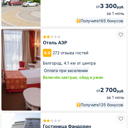
3 300
от
руб.
за 1 ночь
Получите
165 бонусов
Отель
АЭР
Отель АЭР
8.9
272 отзыва гостей
Белгород,
4.1 км от центра
Оплата при заселении
Включён завтрак, обед и ужин
2 700
от
руб.
за 1 ночь
Получите
135 бонусов
Гостиница
Фандорин
Гостиница Фандорин