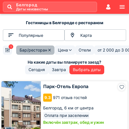
Белгород
Даты неизвестны
Гостиницы в Белгороде с рестораном
Популярные
Карта
1
Бар/ресторан
Цена
Отели
от
2 000
до
3 0
Сегодня
Завтра
Выбрать даты
Парк-
Парк-Отель Европа
Отель
Европа
9.3
971 отзыв гостей
Белгород,
6 км от центра
Оплата при заселении
Включён завтрак, обед и ужин