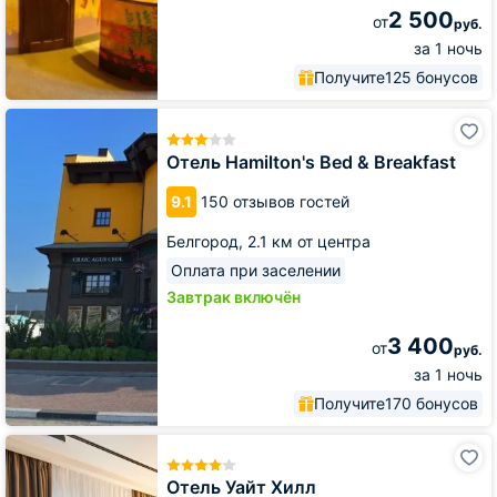
2 500
от
руб.
за 1 ночь
Получите
125 бонусов
Отель
Hamilton's
Bed
Отель Hamilton's Bed & Breakfast
&
Breakfast
9.1
150 отзывов гостей
Белгород,
2.1 км от центра
Оплата при заселении
Завтрак включён
3 400
от
руб.
за 1 ночь
Получите
170 бонусов
Отель
Уайт
Хилл
Отель Уайт Хилл