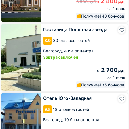
2 800
3 500
руб.
от
руб.
за 1 ночь
Получите
140 бонусов
Гостиница
Гостиница Полярная звезда
Полярная
звезда
8.9
30 отзывов гостей
Белгород,
4 км от центра
Завтрак включён
2 700
от
руб.
за 1 ночь
Получите
135 бонусов
Отель
Отель Юго-Западная
Юго-
Западная
9.8
19 отзывов гостей
Белгород,
10.9 км от центра