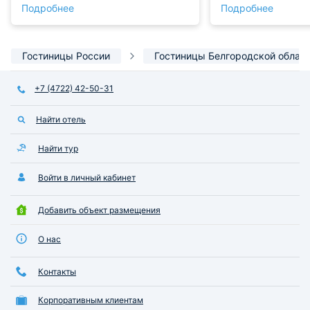
Подробнее
Подробнее
среднего.
погулять и наслад
Отель предоставл
список услуг: мож
массаж, сауну, со
Гостиницы России
Гостиницы Белгородской облас
турецкую баню. Н
были, но нам очен
+7 (4722) 42-50-31
и в следующую по
попробуем все ос
Найти отель
Найти тур
Войти в личный кабинет
Добавить объект размещения
О нас
Контакты
Корпоративным клиентам