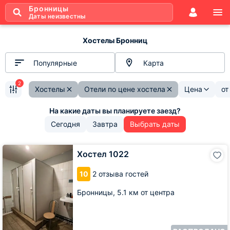
Бронницы
Даты неизвестны
Хостелы Бронниц
Популярные
Карта
2
Хостелы
Отели по цене хостела
Цена
о
Сегодня
Завтра
Выбрать даты
Хостел
Хостел 1022
1022
10
2 отзыва гостей
Бронницы,
5.1 км от центра