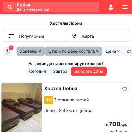
Лобня
Даты неизвестны
Хостелы Лобни
Популярные
Карта
2
Хостелы
Отели по цене хостела
Цена
о
Сегодня
Завтра
Выбрать даты
Хостел
Хостел Лобня
Лобня
9.6
7 отзывов гостей
Лобня,
2.6 км от центра
700
от
руб.
за 1 ночь