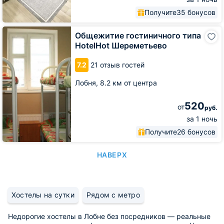
Получите
35 бонусов
Общежитие
Общежитие гостиничного типа
гостиничного
HotelHot Шереметьево
типа
HotelHot
7.2
21 отзыв гостей
Шереметьево
Лобня,
8.2 км от центра
520
от
руб.
за 1 ночь
Получите
26 бонусов
НАВЕРХ
Хостелы на сутки
Рядом с метро
Недорогие хостелы в Лобне без посредников — реальные