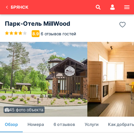
БРЯНСК
Парк-Отель MillWood
6 отзывов гостей
8.9
45 фото объекта
Обзор
Номера
6 отзывов
Услуги
Как добрат