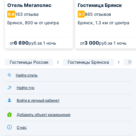
Отель Мегаполис
Гостиница Брянск
163 отзыва
865 отзывов
9.8
9.1
Брянск,
800 м от центра
Брянск,
1.3 км от центра
6 690
3 000
от
руб.
за 1 ночь
от
руб.
за 1 ночь
Гостиницы России
Гостиницы Брянска
Пар
Найти отель
Найти тур
Войти в личный кабинет
Добавить объект размещения
О нас