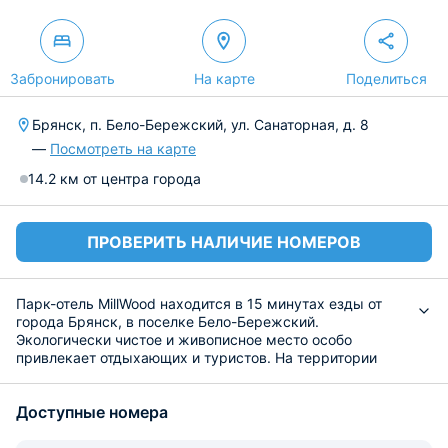
Забронировать
На карте
Поделиться
Брянск, п. Бело-Бережский, ул. Санаторная, д. 8
—
Посмотреть на карте
14.2 км от центра города
ПРОВЕРИТЬ НАЛИЧИЕ НОМЕРОВ
Парк-отель MillWood находится в 15 минутах езды от
города Брянск, в поселке Бело-Бережский.
Экологически чистое и живописное место особо
привлекает отдыхающих и туристов. На территории
много развлечений для гостей, в том числе пешие
прогулки, велоспорт, спортивные площадки,
Доступные номера
тренажерные залы. Много мероприятий для детей, в
том числе оборудованные детские зоны и площадки.
Парковка охраняется. К услугам госте бесплатный wi-fi.