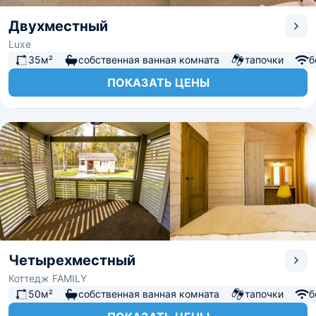
Двухместный
Luxe
35м²
собственная ванная комната
тапочки
б
ПОКАЗАТЬ ЦЕНЫ
Четырехместный
Коттедж FAMILY
50м²
собственная ванная комната
тапочки
б