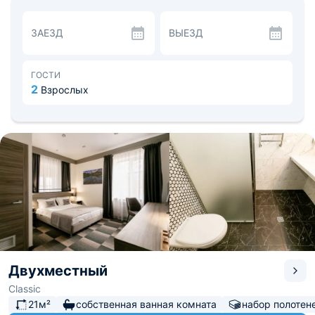
Гости могут забронировать отдельный домик, либо
номер в гостевом комплексе. В номерах есть вся
ЗАЕЗД
ВЫЕЗД
необходимая удобная мебель и техника. Постельное
белье и полотенца предоставляются. Санузел с
душевой кабиной оснащен феном, полотенцем,
тапочками, средствами гигиены и туалетными
ГОСТИ
принадлежностями. В отдельных коттеджах разрешено
2
Взрослых
размещение с домашними животными по
предварительному согласованию.
Питание гости могут выбрать на свой вкус. На
территории два ресторана. В номерах есть мини-бар,
чайный набор, питьевая вода. Можно воспользоваться
зоной для пикника и приготовить барбекю.
В комплексе несколько залов для проведения бизнес- и
развлекательных мероприятий, есть переговорные
комнаты и открытые площадки.
В пешей доступности реки Велья и Снежеть.
Двухместный
Classic
21м²
собственная ванная комната
набор полотен