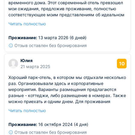
временного дома. Этот современный отель превзошел
мои ожидания, предложив проживание, полностью
соответствующее моим представлениям об идеальном
отдыхе. Стоимость номера была демократичной, а
Читать полностью
расположение – центральным, что обеспечило
беспрепятственный доступ ко всем
Проживание:
13 марта 2026 (6 дней)
достопримечательностям. Внутри комнаты царила
обстановка элегантной простоты, каждый элемент
Отзыв оставлен без бронирования
интерьера был на своем месте, создавая ощущение
уюта. Дизайн был продуман до мелочей, каждый
Юлия
аспект способствовал гармоничному пребыванию.
10
21 марта 2025
Рекомендации будут самыми положительными.
Хороший парк-отель, в котором мы отдыхали несколько
раз. Организовывали здесь и корпоративные
мероприятия. Варианты размещения предлагаются
разные - коттеджи, либо размещение в номерах. Также
можно приехать и одним днем. Для проживания
условия комфортные. Можно заказать дополнительные
Читать полностью
услуги, воспользоваться бассейном. Есть здесь и
большой ресторан. Имеются спортивные площадки.
Проживание:
16 октября 2024 (4 дня)
Часто проводятся анимационные мероприятия.
Отзыв оставлен без бронирования