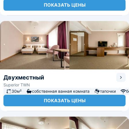
ПОКАЗАТЬ ЦЕНЫ
Двухместный
Superior TWN
30м²
собственная ванная комната
тапочки
б
ПОКАЗАТЬ ЦЕНЫ