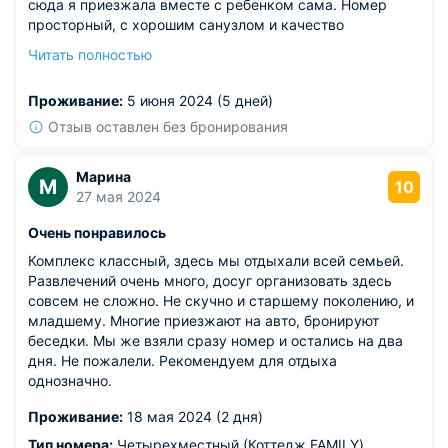
сюда я приезжала вместе с ребенком сама. Номер
просторный, с хорошим санузлом и качество
постельного нас полностью устроило. На территории
Читать полностью
есть много спортивных площадок, тренажерные залы,
проводятся развлекательные программы. Ресторан
Проживание:
5 июня 2024 (5 дней)
есть, поэтому питание заказывали здесь.
Отзыв оставлен без бронирования
Марина
М
10
27 мая 2024
Очень понравилось
Комплекс классный, здесь мы отдыхали всей семьей.
Развлечений очень много, досуг организовать здесь
совсем не сложно. Не скучно и старшему поколению, и
младшему. Многие приезжают на авто, бронируют
беседки. Мы же взяли сразу номер и остались на два
дня. Не пожалели. Рекомендуем для отдыха
однозначно.
Проживание:
18 мая 2024 (2 дня)
Тип номера:
Четырехместный (Коттедж FAMILY)