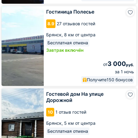
Гостиница
Гостиница Полесье
Полесье
8.9
27 отзывов гостей
Брянск,
8 км от центра
Бесплатная отмена
Завтрак включён
3 000
от
руб.
за 1 ночь
Получите
150 бонусов
Гостевой
Гостевой дом На улице
дом
Дорожной
На
улице
10
1 отзыв гостей
Дорожной
Брянск,
5 км от центра
Бесплатная отмена