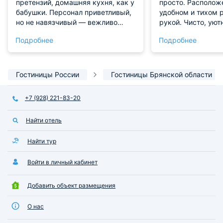
претензий, домашняя кухня, как у
просто. Располож
бабушки. Персонал приветливый,
удобном и тихом р
но не навязчивый — вежливо
рукой. Чисто, уют
подсказывают, если что-то нужно.
понравилось. Обя
Подробнее
Подробнее
Порадовало, что внутри тихо,
останавливаться 
даже несмотря на близость к
вам большое!
дороге. Постельное белье
свежее, без запахов и пятен, всё
Гостиницы России
Гостиницы Брянской области
как надо. Парковка у входа —
удобно, особенно для тех, кто в
+7 (928) 221-83-20
командировке. За эти деньги —
достойный вариант.
Найти отель
Найти тур
Войти в личный кабинет
Добавить объект размещения
О нас