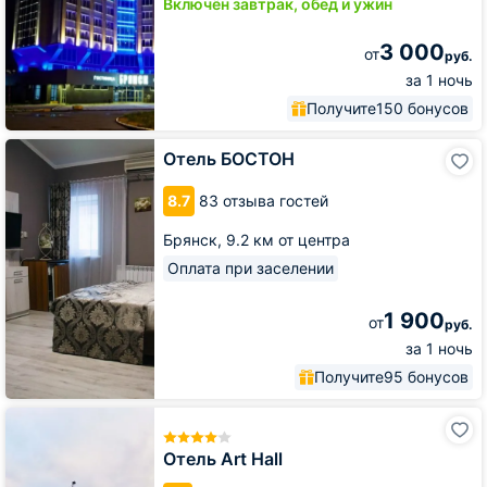
Включён завтрак, обед и ужин
3 000
от
руб.
за 1 ночь
Получите
150 бонусов
Отель
Отель БОСТОН
БОСТОН
8.7
83 отзыва гостей
Брянск,
9.2 км от центра
Оплата при заселении
1 900
от
руб.
за 1 ночь
Получите
95 бонусов
Отель
Art
Hall
Отель Art Hall