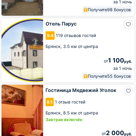
за 1 ночь
Получите
98 бонусов
Отель
Отель Парус
Парус
9.4
119 отзывов гостей
Брянск,
3.5 км от центра
1 100
от
руб.
за 1 ночь
Получите
55 бонусов
Гостиница
Гостиница Медвежий Уголок
Медвежий
Уголок
8.1
1 отзыв гостей
Брянск,
8.5 км от центра
Завтрак включён
2 000
от
руб.