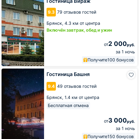
Гостиница Вираж
9.3
79 отзывов гостей
Брянск,
4.3 км от центра
Включён завтрак, обед и ужин
2 000
от
руб.
за 1 ночь
Получите
100 бонусов
Гостиница
Гостиница Башня
Башня
9.4
49 отзывов гостей
Брянск,
1.4 км от центра
Бесплатная отмена
3 000
от
руб.
за 1 ночь
Получите
150 бонусов