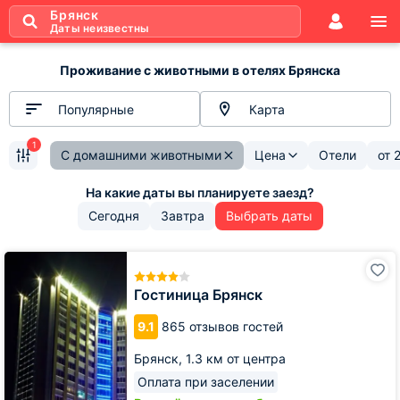
Брянск
Даты неизвестны
Проживание с животными в отелях Брянска
Популярные
Карта
1
С домашними животными
Цена
Отели
от
Сегодня
Завтра
Выбрать даты
Гостиница
Брянск
Гостиница Брянск
9.1
865 отзывов гостей
Брянск,
1.3 км от центра
Оплата при заселении