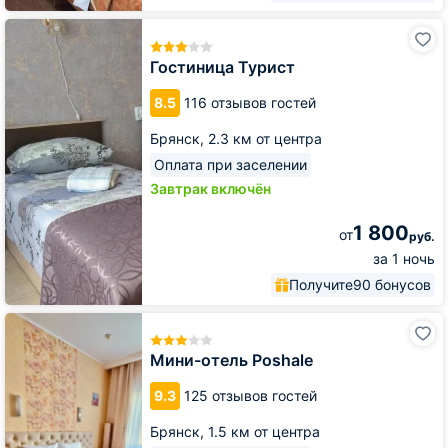
Гостиница
Турист
Гостиница Турист
8.5
116 отзывов гостей
Брянск,
2.3 км от центра
Оплата при заселении
Завтрак включён
1 800
от
руб.
за 1 ночь
Получите
90 бонусов
Мини-
отель
Poshale
Мини-отель Poshale
9.3
125 отзывов гостей
Брянск,
1.5 км от центра