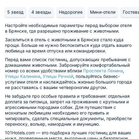
5 звезд
4 звезды
Недорогие
Мини-отели
Гостев
Настройте необходимые параметры перед выбором отеля
в Брянске, где разрешено проживание с животными.
Заселиться в отель с животными в Брянске стало куда
проще. Больше не нужно беспокоиться куда отдать вашего
любимца на время отпуска или командировки.
Перед вами список гостиниц, допускающих пребывание с
домашними животными. Забронируйте комфортабельный
номер со всеми удобствами вблизи
Проспекта Ленина
,
Улицы Калинина
,
Улицы Речной
, пользуйтесь бизнес-
услугами отеля и наслаждайтесь жизнью большого города
не расставаясь с вашим четвероногим другом.
Не забудьте про особые правила и требования: отдельная
доплата за питомца, запрет на проживание с крупными и
агрессивными породами собак. Для путешествия с
мохнатым любимцем необходимо его привить и
чипировать, сделать специальные документы, приобрести
переноску, вольер, намордник и амуницию.
101Hotels.com — это подборка лучших гостиниц для ваших
нужд, проверенные места, выгодные цены и безопасное