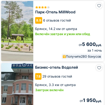
Парк-
Отель
MillWood
Парк-Отель MillWood
8.9
6 отзывов гостей
Брянск,
14.2 км от центра
Включён завтрак и ужин или обед
5 600
от
руб.
за 1 ночь
Получите
280 бонусов
Бизнес-
Бизнес-отель Водолей
отель
Водолей
7.8
29 отзывов гостей
Брянск,
3.3 км от центра
Завтрак включён
1 950
от
руб.