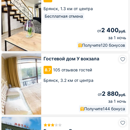
Брянск,
1.3 км от центра
Бесплатная отмена
2 400
от
руб.
за 1 ночь
Получите
120 бонусов
Гостевой
Гостевой дом У вокзала
дом
У
8.7
105 отзывов гостей
вокзала
Брянск,
3.2 км от центра
2 880
от
руб.
за 1 ночь
Получите
144 бонуса
Гостиница
Вираж