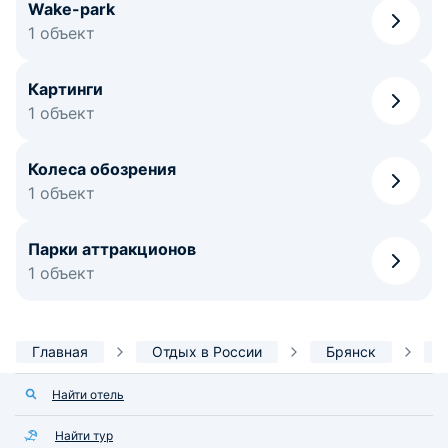
Wake-park
1 объект
Картинги
1 объект
Колеса обозрения
1 объект
Парки аттракционов
1 объект
Главная
Отдых в России
Брянск
Р
Найти отель
Найти тур