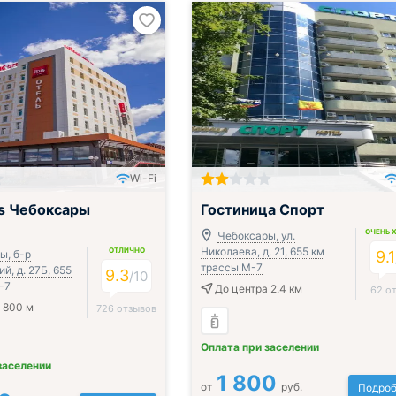
Wi-Fi
is Чебоксары
Гостиница Спорт
ОЧЕНЬ 
Чебоксары, ул.
Николаева, д. 21, 655 км
ОТЛИЧНО
ы, б-р
9.1
трассы М-7
й, д. 27Б, 655
9.3
/
10
-7
До центра 2.4 км
62 о
 800 м
726 отзывов
Оплата при заселении
заселении
1 800
от
руб.
Подроб