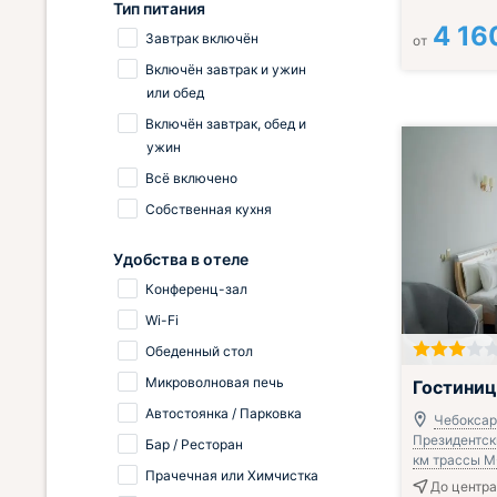
Тип питания
4 16
Завтрак включён
от
Включён завтрак и ужин
или обед
Включён завтрак, обед и
ужин
Всё включено
Собственная кухня
Удобства в отеле
Конференц-зал
Wi-Fi
Обеденный стол
Завтрак вклю
Микроволновая печь
Гостиниц
Автостоянка / Парковка
Чебоксар
Президентски
Бар / Ресторан
км трассы М
Прачечная или Химчистка
До центра