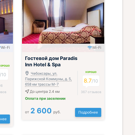
Wi-Fi
Wi-Fi
Всё включено
Гостевой дом Paradis
Inn Hotel & Spa
ХОРОШО
ХОРОШО
Чебоксары, ул.
/
10
Парижской Коммуны, д. 5,
8.7
/
10
658 км трассы М-7
98
До центра 2.4 км
ывов
367 отзывов
Оплата при заселении
2 600
от
руб.
Подробнее
нее