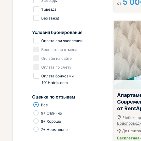
5 00
2 звезды
от
1 звезда
Без звезд
Условия бронирования
Оплата при заселении
Бесплатная отмена
Онлайн на сайте
Оплата по счету
Оплата бонусами
101Hotels.com
Апартам
Оценка по отзывам
Современ
Все
от RentA
9+ Отлично
Чебоксары
8+ Хорошо
Водопроводна
7+ Нормально
До центра 
Бесплатная