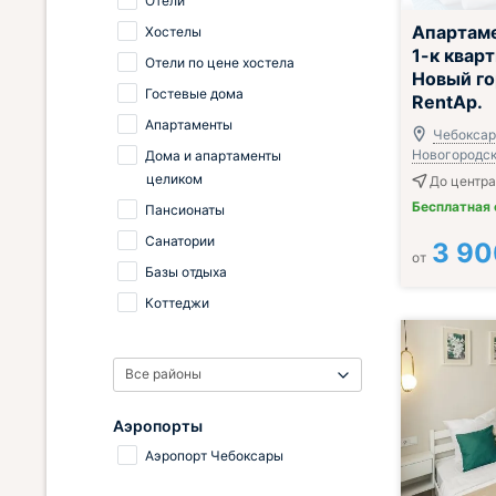
Отели
Апартам
Хостелы
1-к кварт
Отели по цене хостела
Новый го
Гостевые дома
RentAp.
Апартаменты
Чебоксары
Новогородска
Дома и апартаменты
целиком
До центра
Бесплатная
Пансионаты
Санатории
3 90
от
Базы отдыха
Коттеджи
Все районы
Аэропорты
Аэропорт Чебоксары