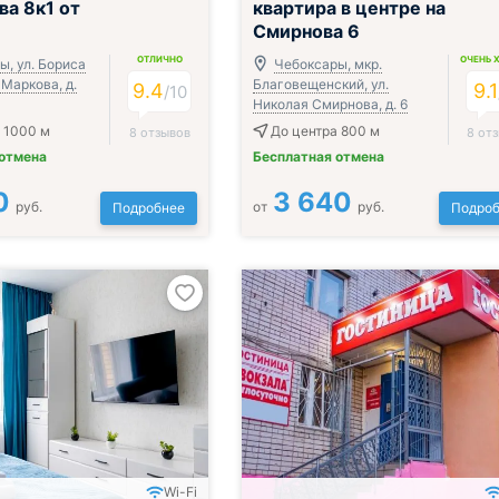
ва 8к1 от
квартира в центре на
Смирнова 6
ОТЛИЧНО
ОЧЕНЬ 
ы, ул. Бориса
Чебоксары, мкр.
Маркова, д.
Благовещенский, ул.
9.4
9.1
/
10
Николая Смирнова, д. 6
 1000 м
До центра 800 м
8 отзывов
8 от
 отмена
Бесплатная отмена
0
3 640
руб.
от
руб.
Подробнее
Подроб
Wi-Fi