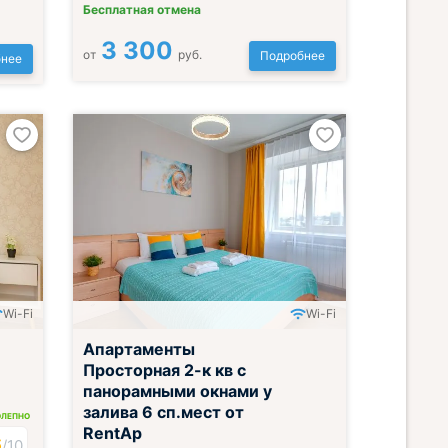
Бесплатная отмена
3 300
от
руб.
Подробнее
нее
Wi-Fi
Wi-Fi
Апартаменты
Просторная 2-к кв с
панорамными окнами у
залива 6 сп.мест от
ОЛЕПНО
RentAp
6
/
10