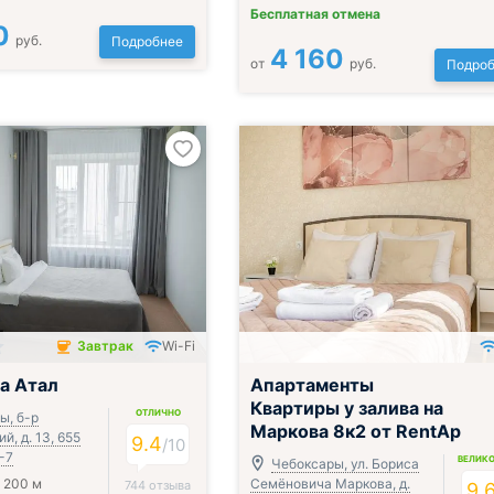
Бесплатная отмена
0
руб.
Подробнее
4 160
от
руб.
Подроб
Завтрак
Wi-Fi
чён
а Атал
Апартаменты
Квартиры у залива на
ОТЛИЧНО
ы, б-р
Маркова 8к2 от RentAp
й, д. 13, 655
9.4
/
10
-7
ВЕЛИК
Чебоксары, ул. Бориса
 200 м
Семёновича Маркова, д.
744 отзыва
9.