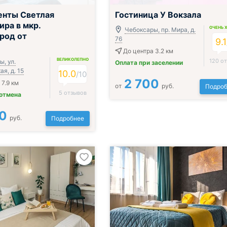
енты Светлая
Гостиница У Вокзала
ира в мкр.
ОЧЕНЬ 
Чебоксары, пр. Мира, д.
род от
76
9.1
До центра 3.2 км
ВЕЛИКОЛЕПНО
120 о
, ул.
Оплата при заселении
я, д. 15
10.0
/
10
2 700
 7.9 км
от
руб.
Подроб
5 отзывов
 отмена
0
руб.
Подробнее