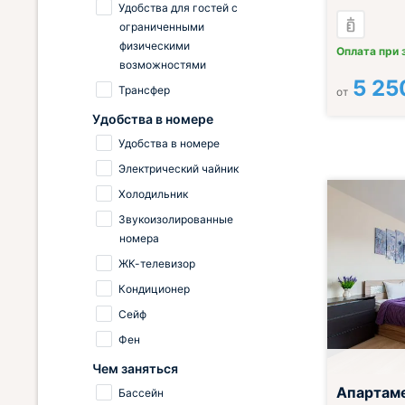
Удобства для гостей с
ограниченными
физическими
Оплата при 
возможностями
5 25
Трансфер
от
Удобства в номере
Удобства в номере
Электрический чайник
Холодильник
Звукоизолированные
номера
ЖК-телевизор
Кондиционер
Сейф
Фен
Чем заняться
Апартам
Бассейн