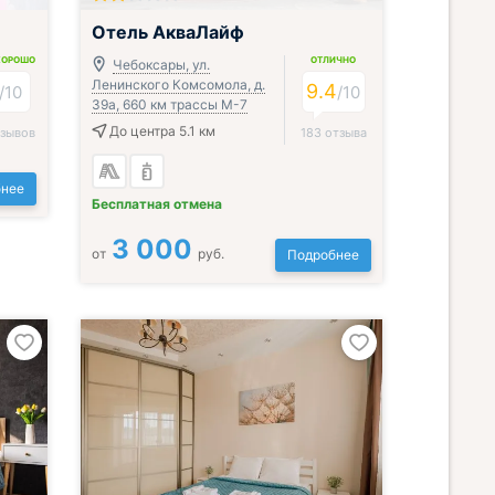
Отель АкваЛайф
ХОРОШО
ОТЛИЧНО
Чебоксары, ул.
Ленинского Комсомола, д.
9.4
/
10
/
10
39а, 660 км трассы М-7
До центра 5.1 км
тзывов
183 отзыва
нее
Бесплатная отмена
3 000
от
руб.
Подробнее