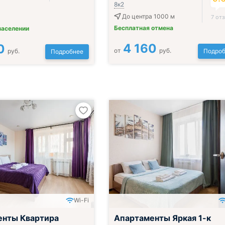
8к2
До центра 1000 м
7 от
Бесплатная отмена
заселении
4 160
0
от
руб.
руб.
Подроб
Подробнее
Wi-Fi
енты Квартира
Апартаменты Яркая 1-к