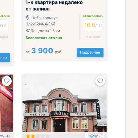
1-к квартира недалеко
от залива
ХОРОШО
ВЕЛИКОЛЕПНО
Чебоксары, ул.
Пирогова, д. 1к3
10.0
/
10
/
10
До центра 1.8 км
зывов
4 отзыва
Бесплатная отмена
3 900
от
руб.
Подробнее
нее
Wi-Fi
Wi-Fi