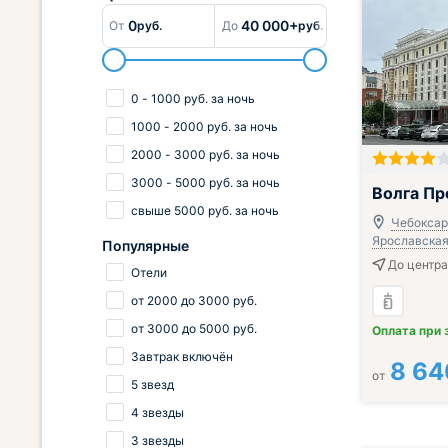
0
40 000+
От
руб.
До
руб.
0
-
1000
руб.
за ночь
1000
-
2000
руб.
за ночь
2000
-
3000
руб.
за ночь
3000
-
5000
руб.
за ночь
; Завтрак вкл
Волга П
свыше
5000
руб.
за ночь
Чебоксары
Ярославская,
Популярные
До центра
Отели
от
2000
до
3000
руб.
от
3000
до
5000
руб.
Оплата при 
Завтрак включён
8 64
от
5 звезд
4 звезды
3 звезды