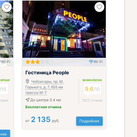
Wi-Fi
Wi-Fi
Гостиница People
ХОРОШО
ВЕЛИКОЛЕПНО
Чебоксары, пр. М.
Горького, д. 7, 655 км
9.6
/
10
/
10
трассы М-7
До центра 3.4 км
тзыва
1922 отзыва
Бесплатная отмена
2 135
от
руб.
Подробнее
нее