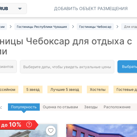
RUB
ДОБАВИТЬ ОБЪЕКТ РАЗМЕЩЕНИЯ
сии
Гостиницы Республики Чувашия
Гостиницы Чебоксар
Для отд
ницы Чебоксар для отдыха с
ми
Выбрать
ассейном
5 звезд
Лучшие 5 звезд
Хостелы
Гостевые 
:
Популярность
Оценка по отзывам
Звезды
Расположение
10%
 до