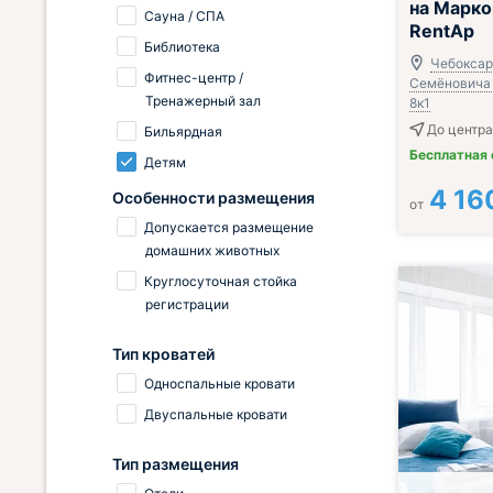
на Марко
Сауна / СПА
RentAp
Библиотека
Чебоксар
Фитнес-центр /
Семёновича 
Тренажерный зал
8к1
До центра
Бильярдная
Бесплатная
Детям
4 16
Особенности размещения
от
Допускается размещение
домашних животных
Круглосуточная стойка
регистрации
Тип кроватей
Односпальные кровати
Двуспальные кровати
Тип размещения