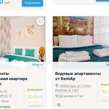
0
руб.
Подробнее
Wi-Fi
енты
Видовые апартаменты
ная квартира
от RentAp
p
ВЕЛИК
Чебоксары, ул. Глеба
Ильенко, д. 14к7
ВЕЛИКОЛЕПНО
, ул.
10.
я, д. 12
10.0
До центра 3.7 км
/
10
5 от
1.6 км
8 отзывов
 отмена