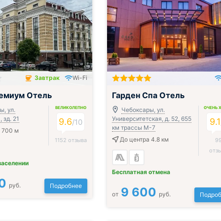
Завтрак
Wi-Fi
ючён
ремиум Отель
Гарден Спа Отель
ВЕЛИКОЛЕПНО
ОЧЕНЬ 
, ул.
Чебоксары, ул.
 зд. 21
Университетская, д. 52, 655
9.6
9.1
/
10
км трассы М-7
 700 м
До центра 4.8 км
1152 отзыва
9
отз
заселении
Бесплатная отмена
0
руб.
Подробнее
9 600
от
руб.
Подроб