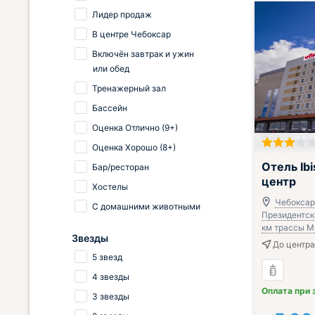
Лидер продаж
В центре Чебоксар
Включён завтрак и ужин
или обед
Тренажерный зал
Бассейн
Оценка Отлично (9+)
Оценка Хорошо (8+)
Отель Ib
Бар/ресторан
центр
Хостелы
Чебоксар
С домашними животными
Президентски
км трассы М
Звезды
До центра
5 звезд
4 звезды
Оплата при 
3 звезды