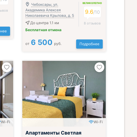
ВЕЛИКОЛЕПНО
Чебоксары, ул.
Академика Алексея
зывов
9.6
/
10
Николаевича Крылова, д. 5
До центра 1.1 км
8 отзывов
Бесплатная отмена
нее
6 500
от
руб.
Подробнее
Wi-Fi
Wi-Fi
Апартаменты Светлая