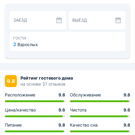
массивы, ЖК-телевизор, рабочий стол и оборудованная
ванная комната.
В окрестностях работают рестораны, пиццерия и
продуктовые магазины, где гости могут
ЗАЕЗД
ВЫЕЗД
самостоятельно организовать свое питание.
В краях Республики Адыгея очень популярен
экологический отдых, наслаждение природой и конечно
же пешие прогулки. Станция канатной дороги
ГОСТИ
расположена в 4-х километрах от гостевого дома.
2
Взрослых
Рейтинг гостевого дома
9.8
на основе 37 отзывов
Расположение
9.8
Обслуживание
9.8
Цена/качество
9.6
Чистота
9.6
Питание
9.8
Качество сна
9.8