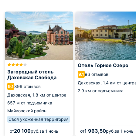
Отель Горное Озеро
Загородный отель
96 отзывов
9.1
Даховская Слобода
Даховская,
1.4 км от центр
899 отзывов
9.1
2.9 км от подъемника
Даховская,
1.8 км от центра
657 м от подъемника
Майкопский район
Своя ухоженная территория
20 100
1 963,50
от
руб.
за 1 ночь
от
руб.
за 1 ночь