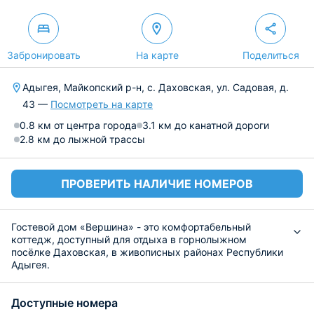
Забронировать
На карте
Поделиться
Адыгея, Майкопский р-н, с. Даховская, ул. Садовая, д.
43 —
Посмотреть на карте
0.8 км от центра города
3.1 км до канатной дороги
2.8 км до лыжной трассы
ПРОВЕРИТЬ НАЛИЧИЕ НОМЕРОВ
Гостевой дом «Вершина» - это комфортабельный
коттедж, доступный для отдыха в горнолыжном
посёлке Даховская, в живописных районах Республики
Адыгея.
Для заселения доступны уютные номера, рассчитанные
на одновременное проживание четырех человек. К
Доступные номера
услугам постояльцев балкон с видом на горные