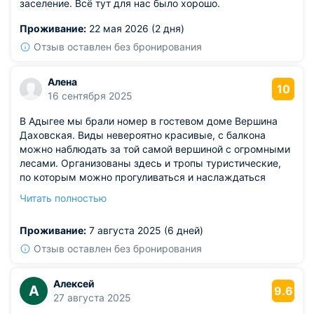
заселение. Всё тут для нас было хорошо.
Проживание:
22 мая 2026 (2 дня)
Отзыв оставлен без бронирования
Алена
10
16 сентября 2025
В Адыгее мы брали номер в гостевом доме Вершина
Даховская. Виды невероятно красивые, с балкона
можно наблюдать за той самой вершиной с огромными
лесами. Организованы здесь и тропы туристические,
по которым можно прогуливаться и наслаждаться
природой. Беседки также обустроены на улице для
Читать полностью
удобства. Детская площадка есть. В самом номере
комфортно, спальные места в отлично состоянии.
Проживание:
7 августа 2025 (6 дней)
Главное, что все чисто и уютно.
Отзыв оставлен без бронирования
Алексей
А
9.6
27 августа 2025