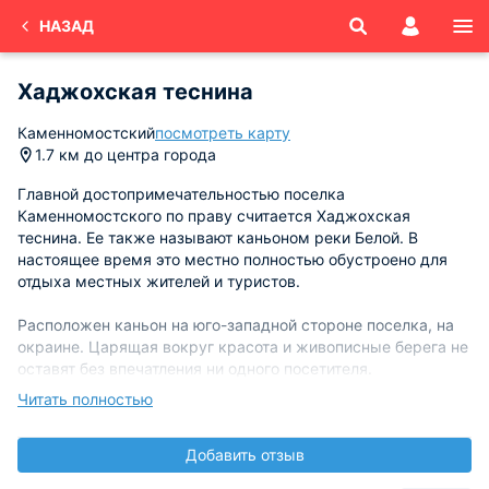
НАЗАД
Хаджохская теснина
Каменномостский
посмотреть карту
1.7 км до центра города
Главной достопримечательностью поселка
Каменномостского по праву считается Хаджохская
теснина. Ее также называют каньоном реки Белой. В
настоящее время это местно полностью обустроено для
отдыха местных жителей и туристов.
Расположен каньон на юго-западной стороне поселка, на
окраине. Царящая вокруг красота и живописные берега не
оставят без впечатления ни одного посетителя.
Читать полностью
В былые времена это место носило название каньон
«Шум». До сей поры неизвестна глубина каньона, но точно
Добавить отзыв
можно сказать, что там имеются скальные ниши.