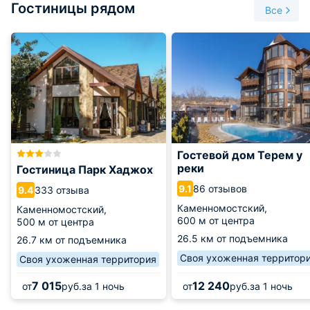
Гостиницы рядом
Многие жители вспоминают, как однажды в каньон упал
Все
кран, который не удалось вытащить, он ушел под глубину.
На территории каньона расположены смотровые
площадки, зоны отдыха. Также для посетителей
организована торговля сувенирами. Их своими руками
изготавливают местные мастера.
Посещение Хаджохской теснины входит в программу
экскурсионных туров. Пройти мимо этого живописного
места просто невозможно, если приехал в поселок
Каменномостский. Увидев красоты каньона однажды,
Гостевой дом Терем у
наверняка захочется вернуться сюда вновь.
реки
Гостиница Парк Хаджох
86 отзывов
9.1
333 отзыва
9.4
Каменномостский,
Каменномостский,
600 м от центра
500 м от центра
26.5 км от подъемника
26.7 км от подъемника
Своя ухоженная территор
Своя ухоженная территория
7 015
12 240
от
руб.
за 1 ночь
от
руб.
за 1 ночь