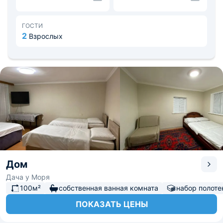
блюда на мангале.
Рядом расположен пляжный аквапарк. В 10 минутах на
автомобиле музеи Нарын-Кала, Дом Петра-1,
ГОСТИ
спортивные комплексы, продуктовые магазины,
2
Взрослых
рестораны и кафе. Аэропорт Махачкала на расстоянии
101 км. До ж/д вокзала 123 км.
Дом
Дача у Моря
100м²
собственная ванная комната
набор полоте
ПОКАЗАТЬ ЦЕНЫ