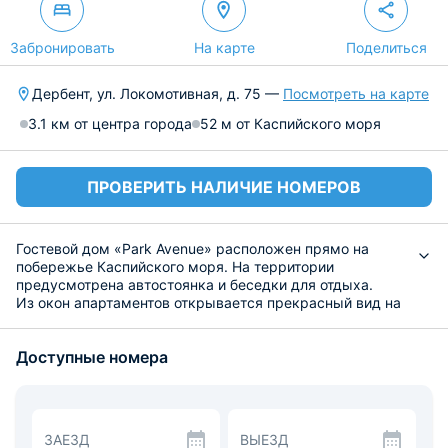
Забронировать
На карте
Поделиться
Дербент, ул. Локомотивная, д. 75 —
Посмотреть на карте
3.1 км от центра города
52 м от Каспийского моря
ПРОВЕРИТЬ НАЛИЧИЕ НОМЕРОВ
Гостевой дом «Park Avenue» расположен прямо на
побережье Каспийского моря. На территории
предусмотрена автостоянка и беседки для отдыха.
Из окон апартаментов открывается прекрасный вид на
морские просторы. Разместиться предлагается в
комнатах в двуспальными или односпальными
Доступные номера
кроватями и креслом. Для пользования предоставлен
душ с полотенцами и гигиеническими средствами.
Приготовить еду можно на собственной кухне, где есть
просторный обеденный стол, плита, холодильник,
посуда и столовые приборы. Во дворе установлена зона
ЗАЕЗД
ВЫЕЗД
барбекю, в которой гости могут приготовить любимые