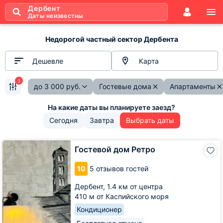
Дербент
Даты неизвестны
Недорогой частный сектор Дербента
Дешевле
Карта
3
до
3 000
руб.
Гостевые дома
Апартаменты
Сегодня
Завтра
Выбрать даты
Гостевой
Гостевой дом Ретро
дом
Ретро
10
5 отзывов гостей
Дербент,
1.4 км от центра
410 м от Каспийского моря
Кондиционер