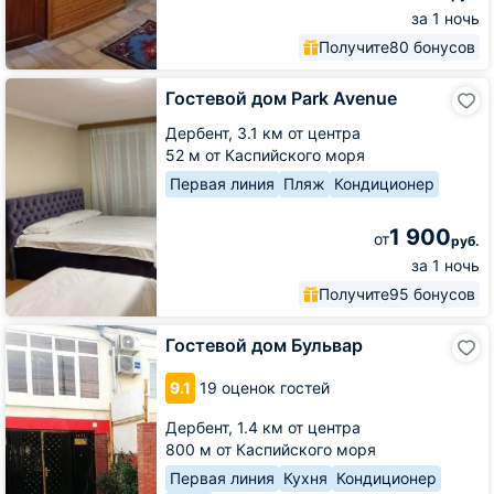
за 1 ночь
Получите
80 бонусов
Гостевой
Гостевой дом Park Avenue
дом
Park
Дербент,
3.1 км от центра
Avenue
52 м от Каспийского моря
Первая линия
Пляж
Кондиционер
1 900
от
руб.
за 1 ночь
Получите
95 бонусов
Гостевой
Гостевой дом Бульвар
дом
Бульвар
9.1
19 оценок гостей
Дербент,
1.4 км от центра
800 м от Каспийского моря
Первая линия
Кухня
Кондиционер