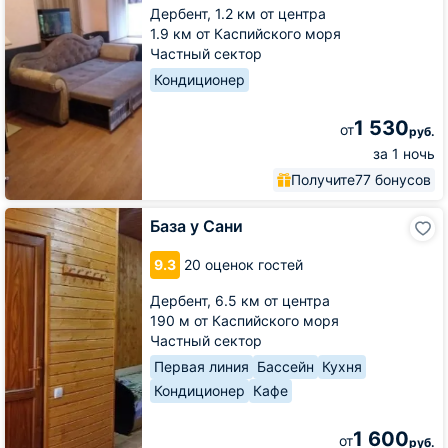
Дербент,
1.2 км от центра
1.9 км от Каспийского моря
Частный сектор
Кондиционер
1 530
от
руб.
за 1 ночь
Получите
77 бонусов
База
База у Сани
у
Сани
9.3
20 оценок гостей
Дербент,
6.5 км от центра
190 м от Каспийского моря
Частный сектор
Первая линия
Бассейн
Кухня
Кондиционер
Кафе
1 600
от
руб.