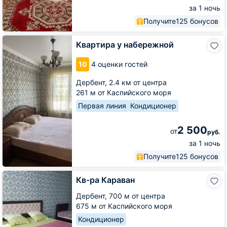
за 1 ночь
Получите
125 бонусов
Квартира
Квартира у набережной
у
набережной
10
4 оценки гостей
Дербент,
2.4 км от центра
261 м от Каспийского моря
Первая линия
Кондиционер
2 500
от
руб.
за 1 ночь
Получите
125 бонусов
Кв-
Кв-ра Караван
ра
Караван
Дербент,
700 м от центра
675 м от Каспийского моря
Кондиционер