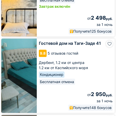
Бесплатная отмена
Завтрак включён
2 498
от
руб.
за 1 ночь
Получите
125 бонусов
Гостевой
Гостевой дом на Таги-Заде 41
дом
на
9.8
5 отзывов гостей
Таги-
Заде
Дербент,
1.2 км от центра
41
1.2 км от Каспийского моря
Кондиционер
Бесплатная отмена
2 950
от
руб.
за 1 ночь
Получите
148 бонусов