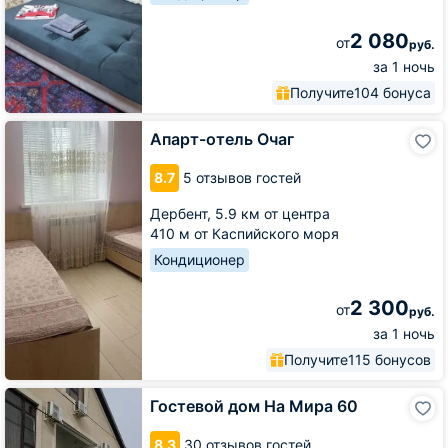
2 080
от
руб.
за 1 ночь
Получите
104 бонуса
Апарт-
Апарт-отель Очаг
отель
Очаг
8.7
5 отзывов гостей
Дербент,
5.9 км от центра
410 м от Каспийского моря
Кондиционер
2 300
от
руб.
за 1 ночь
Получите
115 бонусов
Гостевой
Гостевой дом На Мира 60
дом
На
8.3
30 отзывов гостей