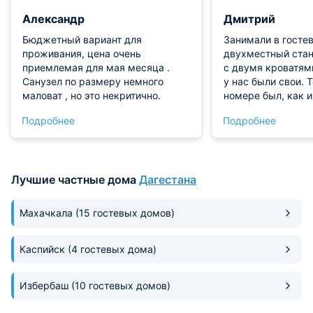
Александр
Дмитрий
Бюджетный вариант для
Занимали в госте
проживания, цена очень
двухместный ста
приемлемая для мая месяца .
с двумя кроватям
Санузел по размеру немного
у нас были свои. 
маловат , но это некритично.
номере был, как 
холодильник, чайн
Подробнее
Подробнее
стаканы. Собстве
минимум присутст
рекомендую, так 
неплохое.
Лучшие частные дома
Дагестана
Махачкала
(15 гостевых домов)
Каспийск
(4 гостевых дома)
Избербаш
(10 гостевых домов)