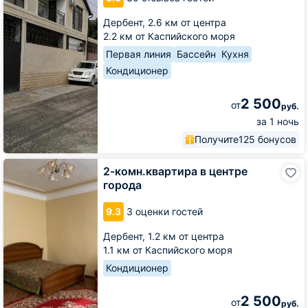
Мира
60
Дербент,
2.6 км от центра
2.2 км от Каспийского моря
Первая линия
Бассейн
Кухня
Кондиционер
2 500
от
руб.
за 1 ночь
Получите
125 бонусов
2-
2-комн.квартира в центре
комн.квартира
города
в
центре
9.3
3 оценки гостей
города
Дербент,
1.2 км от центра
1.1 км от Каспийского моря
Кондиционер
2 500
от
руб.