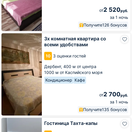
2 520
от
руб.
за 1 ночь
Получите
126 бонусов
3х
3х комнатная квартира со
комнатная
всеми удобствами
квартира
со
10
3 оценки гостей
всеми
удобствами
Дербент,
400 м от центра
1000 м от Каспийского моря
Кондиционер
Кафе
2 700
от
руб.
за 1 ночь
Получите
135 бонусов
Гостиница
Гостиница Тахта-капы
Тахта-
капы