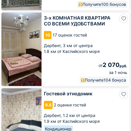
Получите
100 бонусов
3-
3-х КОМНАТНАЯ КВАРТИРА
х
СО ВСЕМИ УДОБСТВАМИ
КОМНАТНАЯ
КВАРТИРА
10
17 оценок гостей
СО
ВСЕМИ
Дербент,
3 км от центра
УДОБСТВАМИ
1.8 км от Каспийского моря
2 070
от
руб.
за 1 ночь
Получите
104 бонуса
Гостевой
Гостевой этнодомик
этнодомик
9.8
2 оценки гостей
Дербент,
1.2 км от центра
1.9 км от Каспийского моря
Кондиционер