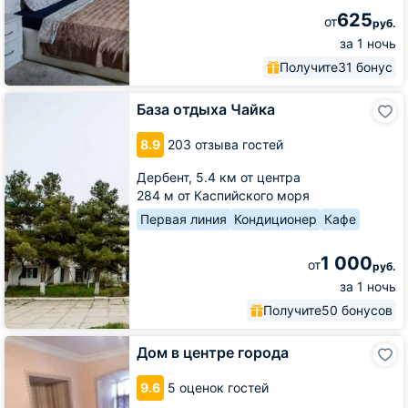
625
от
руб.
за 1 ночь
Получите
31 бонус
База
База отдыха Чайка
отдыха
Чайка
8.9
203 отзыва гостей
Дербент,
5.4 км от центра
284 м от Каспийского моря
Первая линия
Кондиционер
Кафе
1 000
от
руб.
за 1 ночь
Получите
50 бонусов
Дом
Дом в центре города
в
центре
9.6
5 оценок гостей
города