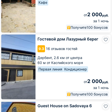
Кафе
2 000
от
руб.
за 1 ночь
Получите
100 бонусов
Гостевой
Гостевой дом Лазурный берег
дом
Лазурный
9.3
16 отзывов гостей
берег
Дербент,
2.6 км от центра
60 м от Каспийского моря
Первая линия
Кондиционер
2 000
от
руб.
за 1 ночь
Получите
100 бонусов
Guest
Guest House on Sadovaya 6
House