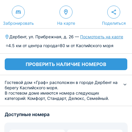
Забронировать
На карте
Поделиться
Дербент, ул. Прибрежная, д. 26 —
Посмотреть на карте
4.5 км от центра города
80 м от Каспийского моря
ПРОВЕРИТЬ НАЛИЧИЕ НОМЕРОВ
Гостевой дом «Граф» расположен в городе Дербент на
берегу Каспийского моря.
В гостевом доме имеются номера следующих
категорий: Комфорт, Стандарт, Делюкс, Семейный.
Каждый из них оборудован спальными местами,
шкафом для вещей, ванной комнатой, кондиционером,
Доступные номера
телевизором, санузлом. На всей территории проведён
Wi-Fi.
В номерах есть холодильник, электрический чайник.
Также имеется общая оборудованная кухня.