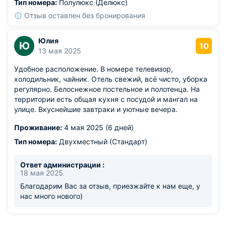
на улице, чтобы отдохнуть. Общая кухня со всем
Тип номера:
Полулюкс (Делюкс)
необходимым ( для тех, кто хочет готовить еду сам).
Отзыв оставлен без бронирования
РЕКОМЕНДУЕМ!!!
Из недостатков: нет
Юлия
Ю
10
13 мая 2025
Удобное расположение. В номере телевизор,
холодильник, чайник. Отель свежий, всё чисто, уборка
регулярно. Белоснежное постельное и полотенца. На
территории есть общая кухня с посудой и мангал на
улице. Вкуснейшие завтраки и уютные вечера.
Проживание:
4 мая 2025 (6 дней)
Тип номера:
Двухместный (Стандарт)
Ответ администрации :
18 мая 2025
Благодарим Вас за отзыв, приезжайте к нам еще, у
нас много нового)