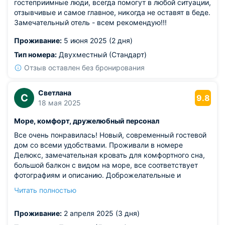
гостеприимные люди, всегда помогут в любой ситуации,
отзывчивые и самое главное, никогда не оставят в беде.
Замечательный отель - всем рекомендую!!!
Проживание:
5 июня 2025 (2 дня)
Тип номера:
Двухместный (Стандарт)
Отзыв оставлен без бронирования
Светлана
С
9.8
18 мая 2025
Море, комфорт, дружелюбный персонал
Все очень понравилась! Новый, современный гостевой
дом со всеми удобствами. Проживали в номере
Делюкс, замечательная кровать для комфортного сна,
большой балкон с видом на море, все соответствует
фотографиям и описанию. Доброжелательные и
отзывчивые хозяева, которые всегда готовы помочь,
Читать полностью
подсказать, накормить ( Денису отдельный респект за
супер шашлык, просто огонь, советуем на все 100).
Проживание:
2 апреля 2025 (3 дня)
Мария готовит замечательные завтраки. Есть беседки