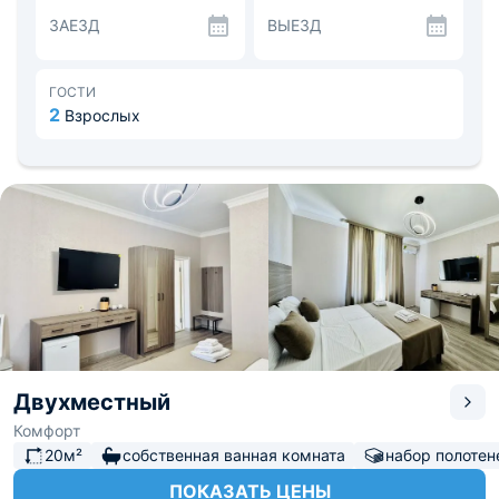
Поблизости расположен продуктовый магазин.
ЗАЕЗД
ВЫЕЗД
Рядом расположен пляж, парк «Золотая рыбка»,
достопримечательность «Мавзолей Тути – Бике».
Расстояние до железнодорожного вокзала 6,7 км.
Расстояние до аэропорта Махачкала 107 км.
ГОСТИ
2
Взрослых
Двухместный
Комфорт
20м²
собственная ванная комната
набор полотен
ПОКАЗАТЬ ЦЕНЫ