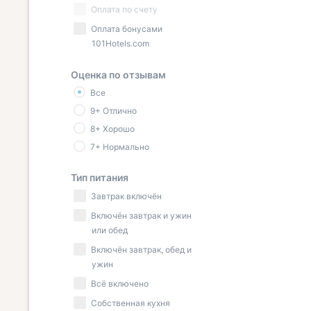
Оплата по счету
Оплата бонусами
101Hotels.com
Оценка по отзывам
Все
9+ Отлично
8+ Хорошо
7+ Нормально
Тип питания
Завтрак включён
Включён завтрак и ужин
или обед
Включён завтрак, обед и
ужин
Всё включено
Собственная кухня