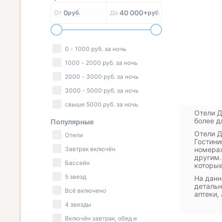
0
40 000+
От
руб.
До
руб.
0
-
1000
руб.
за ночь
1000
-
2000
руб.
за ночь
2000
-
3000
руб.
за ночь
3000
-
5000
руб.
за ночь
свыше
5000
руб.
за ночь
Отели Д
более д
Популярные
Отели Д
Отели
Гостини
Завтрак включён
номерах
другим.
Бассейн
которые
5 звезд
На данн
детальн
Всё включено
аптеки,
4 звезды
Включён завтрак, обед и