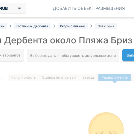
RUB
ДОБАВИТЬ ОБЪЕКТ РАЗМЕЩЕНИЯ
сии
Гостиницы Дербента
Рядом с пляжем
Пляж Бриз
 Дербента около Пляжа Бриз
Выб
:
Популярность
Оценка по отзывам
Звезды
Расположение
1
…
ДАЛЕЕ »
Загрузка отелей