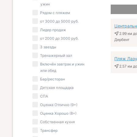
ужин
Рядом с пляжем
от
3000
до
5000
руб.
Централь
Лидер продаж
2.99 км
до
от
2000
до
3000
руб.
Дербент
3 звезды
Тренажерный зал
Пляж Лазу
Включён завтрак и ужин
2.57 км
до
или обед
Бар/ресторан
Детская площадка
СПА
Оценка Отлично (9+)
Оценка Хорошо (8+)
Собственная кухня
Трансфер