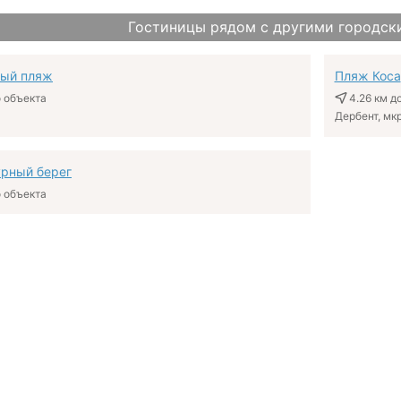
Гостиницы рядом с другими городск
ный пляж
Пляж Коса
 объекта
4.26 км
до
Дербент, мкр
рный берег
 объекта