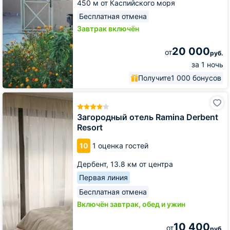
450 м от Каспийского моря
Бесплатная отмена
Завтрак включён
20 000
от
руб.
за 1 ночь
Получите
1 000 бонусов
Загородный
отель
Ramina
Загородный отель Ramina Derbent
Derbent
Resort
Resort
10
1 оценка гостей
Дербент,
13.8 км от центра
Первая линия
Бесплатная отмена
Включён завтрак, обед и ужин
10 400
от
руб.