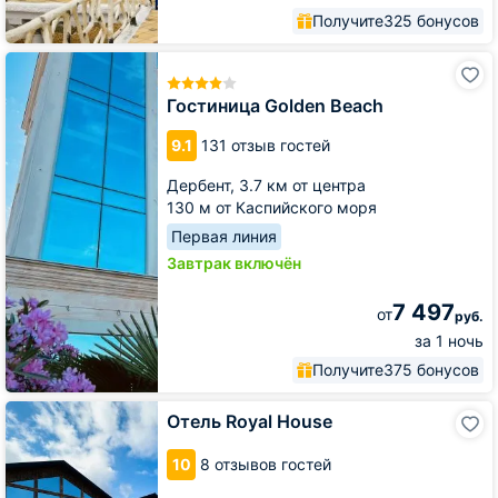
Получите
325 бонусов
Гостиница
Golden
Beach
Гостиница Golden Beach
9.1
131 отзыв гостей
Дербент,
3.7 км от центра
130 м от Каспийского моря
Первая линия
Завтрак включён
7 497
от
руб.
за 1 ночь
Получите
375 бонусов
Отель
Отель Royal House
Royal
House
10
8 отзывов гостей