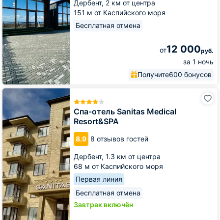
Дербент,
2 км от центра
151 м от Каспийского моря
Бесплатная отмена
12 000
от
руб.
за 1 ночь
Получите
600 бонусов
Спа-
отель
Sanitas
Спа-отель Sanitas Medical
Medical
Resort&SPA
Resort&SPA
8.9
8 отзывов гостей
Дербент,
1.3 км от центра
68 м от Каспийского моря
Первая линия
Бесплатная отмена
Завтрак включён