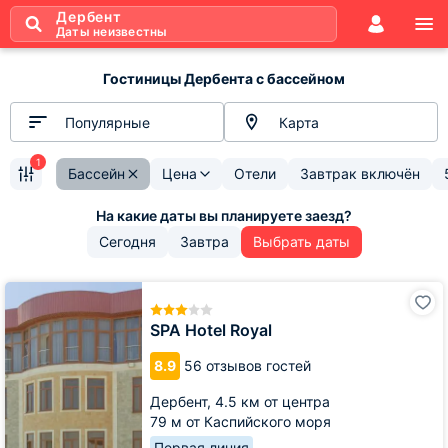
Дербент
Даты неизвестны
Гостиницы Дербента с бассейном
Популярные
Карта
1
Бассейн
Цена
Отели
Завтрак включён
Сегодня
Завтра
Выбрать даты
SPA
Hotel
Royal
SPA Hotel Royal
8.9
56 отзывов гостей
Дербент,
4.5 км от центра
79 м от Каспийского моря
Первая линия