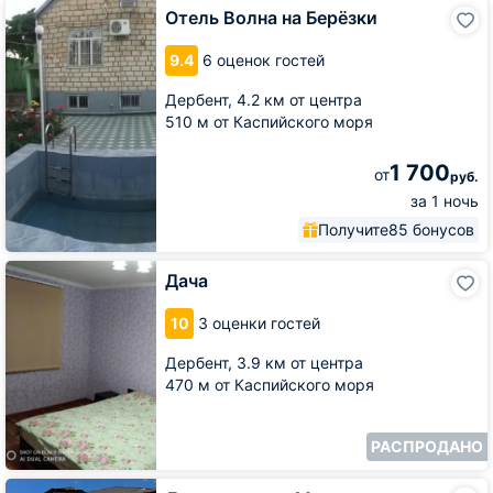
Отель
Отель Волна на Берёзки
Волна
на
9.4
6 оценок гостей
Берёзки
Дербент,
4.2 км от центра
510 м от Каспийского моря
1 700
от
руб.
за 1 ночь
Получите
85 бонусов
Дача
Дача
10
3 оценки гостей
Дербент,
3.9 км от центра
470 м от Каспийского моря
РАСПРОДАНО
Дом