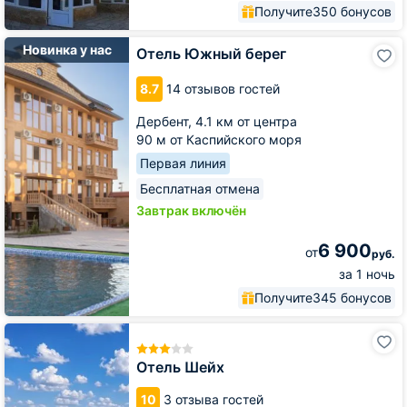
Получите
350 бонусов
Отель
Новинка у нас
Отель Южный берег
Южный
берег
8.7
14 отзывов гостей
Дербент,
4.1 км от центра
90 м от Каспийского моря
Первая линия
Бесплатная отмена
Завтрак включён
6 900
от
руб.
за 1 ночь
Получите
345 бонусов
Отель
Шейх
Отель Шейх
10
3 отзыва гостей