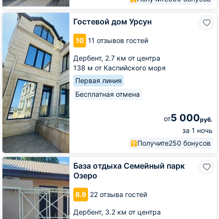
Гостевой
Гостевой дом Урсун
дом
Урсун
10
11 отзывов гостей
Дербент,
2.7 км от центра
138 м от Каспийского моря
Первая линия
Бесплатная отмена
5 000
от
руб.
за 1 ночь
Получите
250 бонусов
База
База отдыха Семейный парк
отдыха
Озеро
Семейный
парк
8.9
22 отзыва гостей
Озеро
Дербент,
3.2 км от центра