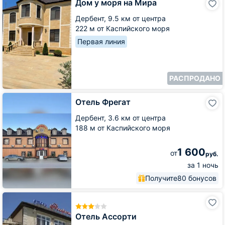
Дом у моря на Мира
у
моря
Дербент,
9.5 км от центра
на
222 м от Каспийского моря
Мира
Первая линия
РАСПРОДАНО
Отель
Отель Фрегат
Фрегат
Дербент,
3.6 км от центра
188 м от Каспийского моря
1 600
от
руб.
за 1 ночь
Получите
80 бонусов
Отель
Ассорти
Отель Ассорти