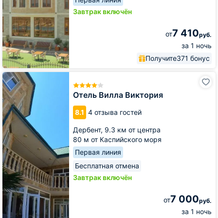
Завтрак включён
7 410
от
руб.
за 1 ночь
Получите
371 бонус
Отель
Вилла
Виктория
Отель Вилла Виктория
8.1
4 отзыва гостей
Дербент,
9.3 км от центра
80 м от Каспийского моря
Первая линия
Бесплатная отмена
Завтрак включён
7 000
от
руб.
за 1 ночь