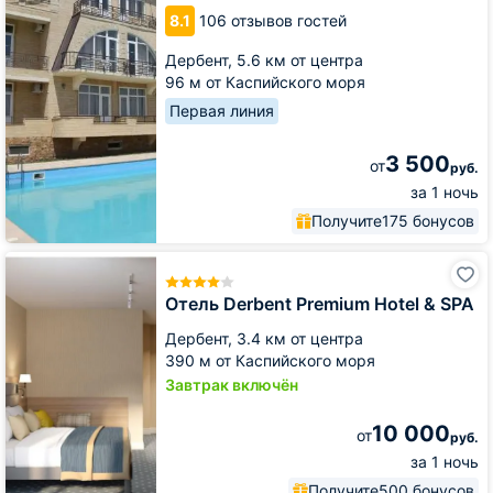
8.1
106 отзывов гостей
Дербент,
5.6 км от центра
96 м от Каспийского моря
Первая линия
3 500
от
руб.
за 1 ночь
Получите
175 бонусов
Отель
Derbent
Premium
Отель Derbent Premium Hotel & SPA
Hotel
Дербент,
3.4 км от центра
&
SPA
390 м от Каспийского моря
Завтрак включён
10 000
от
руб.
за 1 ночь
Получите
500 бонусов