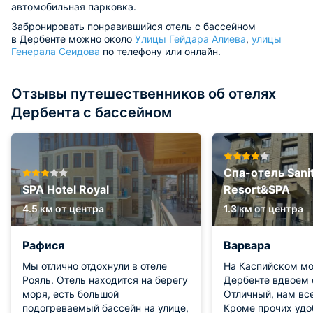
автомобильная парковка.
Забронировать понравившийся отель с бассейном
в Дербенте можно около
Улицы Гейдара Алиева
,
улицы
Генерала Сеидова
по телефону или онлайн.
Отзывы путешественников об отелях
Дербента с бассейном
Спа-отель Sanit
SPA Hotel Royal
Resort&SPA
4.5 км от центра
1.3 км от центра
Рафися
Варвара
Мы отлично отдохнули в отеле
На Каспийском мо
Рояль. Отель находится на берегу
Дербенте вдвоем 
моря, есть большой
Отличный, нам вс
подогреваемый бассейн на улице,
Кроме прочих удо