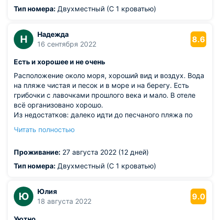
Тип номера:
Двухместный (С 1 кроватью)
Надежда
Н
8.6
16 сентября 2022
Есть и хорошее и не очень
Расположение около моря, хороший вид и воздух. Вода
на пляже чистая и песок и в море и на берегу. Есть
грибочки с лавочками прошлого века и мало. В отеле
всё организовано хорошо.
Из недостатков: далеко идти до песчаного пляжа по
песку с колючками. Пляж грязный, не убирают, ходят
Читать полностью
коровы и много бездомных собак. По дороге идти тоже
грязно и пыльно. До маршрутки идти 11 мин по пыльной
Проживание:
27 августа 2022 (12 дней)
дороге между заборами. Маршрутку, которая должна
проходить мимо отеля, я так и не встретила. В отеле
Тип номера:
Двухместный (С 1 кроватью)
шампунь и гель для душа можно положить на все дни
про жевания, а не 2 шт.
Юлия
Ю
9.0
18 августа 2022
Уютно