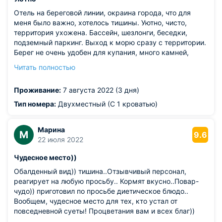
Отель на береговой линии, окраина города, что для
меня было важно, хотелось тишины. Уютно, чисто,
территория ухожена. Бассейн, шезлонги, беседки,
подземный паркинг. Выход к морю сразу с территории.
Берег не очень удобен для купания, много камней,
нужно немного пройтись и поискать удобный спуск.
Читать полностью
Сразу предупрежу по своему опыту: вещи без
присмотра на берегу не оставлять! Местные собаки
Проживание:
7 августа 2022 (3 дня)
любят поиграть шлепанцами и вещичками. В столовой
можно купить местные фрукты и ягоды.
Тип номера:
Двухместный (С 1 кроватью)
Из недостатков: хотелось большего разнообразия в
меню столовой. Заварных чайников можно и побольше
Марина
поставить, не хватало всем, одну и ту же заварку
М
9.6
22 июля 2022
заново заливали кипятком, это уже не чай...
Чудесное место))
Обалденный вид)) тишина..Отзывчивый персонал,
реагирует на любую просьбу.. Кормят вкусно..Повар-
чудо)) приготовил по просьбе диетическое блюдо..
Вообщем, чудесное место для тех, кто устал от
повседневной суеты! Процветания вам и всех благ))