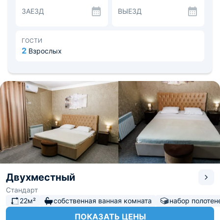
европейской кухни.
ЗАЕЗД
ВЫЕЗД
Недалеко — «Хрустальный мост», «Восточные ворота»,
пещеры и многие другие памятные места, которые
обязательно стоит посетить. Расстояние до
железнодорожного вокзала — 0,1 км, до аэропорта
ГОСТИ
«Уйташ» - 100,4 км.
2
Взрослых
Двухместный
Стандарт
22м²
собственная ванная комната
набор полотен
ПОКАЗАТЬ ЦЕНЫ