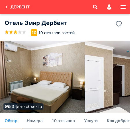
ДЕРБЕНТ
Отель Эмир Дербент
10 отзывов гостей
10
53 фото объекта
Обзор
Номера
10 отзывов
Услуги
Как добрат