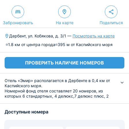
Забронировать
На карте
Поделиться
Дербент, ул. Кобякова, д. 3/1 —
Посмотреть на карте
1.8 км от центра города
395 м от Каспийского моря
ПРОВЕРИТЬ НАЛИЧИЕ НОМЕРОВ
Отель «Эмир» располагается в Дербенте в 0,4 км от
Каспийского моря.
Номерной фонд отеля составляет 20 номеров, из
которых 6 стандартных, 4 делюкс,7 делюкс плюс, 2
комфорта, 1 люкс. В каждом присутствует удобное
спальное место, кондиционер, чистые полотенца,
Доступные номера
телевизор.
В соседнем здании расположен ресторан «Джумейра»,
который предлагает гостям блюда дагестанской кухни,
а также суши, пасту, пиццу, роллы и другие блюда