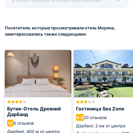
В Отеле «Моряна» есть ресторан или кафе?
Посетители, которые просматривали отель Моряна,
заинтересовались также следующими:
Бутик-Отель Древний
Гостиница Sea Zone
Дарбанд
20 отзывов
9.6
6 отзывов
10
Дербент,
2 км от центра
Дербент,
400 м от центра