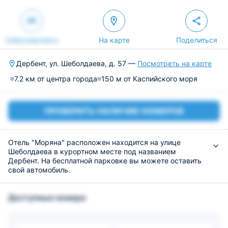
Забронировать
На карте
Поделиться
Дербент, ул. Шеболдаева, д. 57 —
Посмотреть на карте
7.2 км от центра города
150 м от Каспийского моря
ПРОВЕРИТЬ НАЛИЧИЕ НОМЕРОВ
Отель "Моряна" расположен находится на улице
Шеболдаева в курортном месте под названием
Дербент. На бесплатной парковке вы можете оставить
свой автомобиль.
Вы можете разместиться в следующих категориях:
двухместный, семейный, делюкс. В собственной ванной
Доступные номера
комнате есть все средства для личной гигиены.
В ресторане для вас приготовят блюда на любой вкус, а
так же вас приятно удивит ценовая политика. В шаговой
доступности находятся различные кафе.