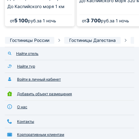
До Каспийского моря
320 
До Каспийского моря
1 км
5 100
3 700
от
руб.
за 1 ночь
от
руб.
за 1 ночь
Гостиницы России
Гостиницы Дагестана
Г
Найти отель
Найти тур
Войти в личный кабинет
Добавить объект размещения
О нас
Контакты
Корпоративным клиентам