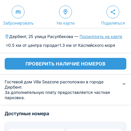
Забронировать
На карте
Поделиться
Дербент, 25 улица Расулбекова —
Посмотреть на карте
0.5 км от центра города
1.3 км от Каспийского моря
ПРОВЕРИТЬ НАЛИЧИЕ НОМЕРОВ
Гостевой дом Villa Seazone расположен в городе
Дербент.
За дополнительную плату предоставляется частная
парковка.
В каждом номере гостевого дома установлен шкаф.
Номера гостевого дома Villa Seazone оснащены
Доступные номера
кондиционером и телевизором с плоским экраном.
Расстояние до города Набрань составляет 48 км.