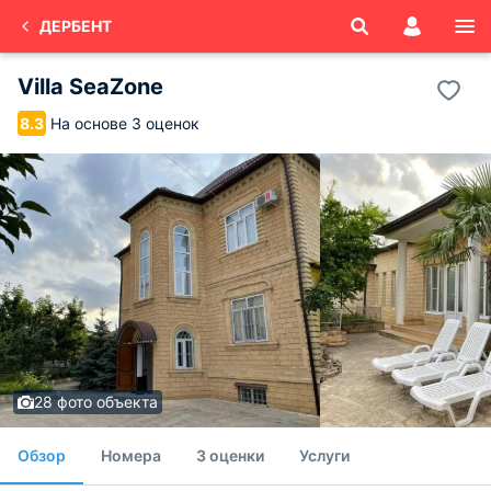
ДЕРБЕНТ
Villa SeaZone
На основе 3 оценок
8.3
28 фото объекта
Обзор
Номера
3 оценки
Услуги