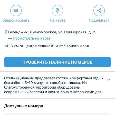
Забронировать
На карте
Поделиться
Геленджик, Дивноморское, ул. Приморская, д. 2
—
Посмотреть на карте
0.3 км от центра села
319 м от Черного моря
ПРОВЕРИТЬ НАЛИЧИЕ НОМЕРОВ
Отель «Дивный» предлагает гостям комфортный отдых
без забот в 5–10 минутах ходьбы от пляжа. На
благоустроенной территории оборудованы
современный бассейн и лаунж-зона с шезлонгами для
загара.
В номерном фонде предусмотрены разные категории:
Доступные номера
«Стандарт», «Улучшенный» и «Семейный». Каждый
номер располагает кондиционером, телевизором,
столом, тумбочками, шкафом, стульями и бесплатным