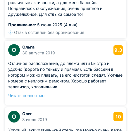
различные активности, а для меня бассейн.
Понравилось обслуживание, очень приятное и
дружелюбное. Для отдыха самое то!
Проживание:
5 июня 2025 (4 дня)
Отзыв оставлен без бронирования
Ольга
О
9.3
30 августа 2019
Отличное расположение, до пляжа идти быстро и
удобно (дорога по теньку и прямая). Есть бассейн в
котором можно плавать, за его чистотой следят. Уютные
номера с неплохим ремонтом. Хорошо работает
телевизор, холодильник
Из недостатков: номер был грязный, пульт от
Читать полностью
телевизора настолько липкий, что было противно до
него дотрагиваться, в холодильники от предыдущих
жильцов осталась еда, которую не убрали, пульт от
Олег
О
кондиционера тоже был липким, кондиционер, за
10
8 июля 2019
время его существования, скорее всего, ни разу не
чистили, очень много пыли между лопастями. Лестница
Хороший, аккуратненький отель, где можно очень даже