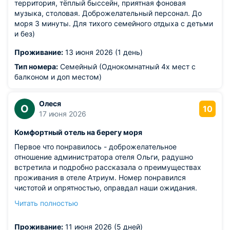
территория, тёплый быссейн, приятная фоновая
музыка, столовая. Доброжелательный персонал. До
моря 3 минуты. Для тихого семейного отдыха с детьми
и без)
Проживание:
13 июня 2026 (1 день)
Тип номера:
Семейный (Однокомнатный 4х мест с
балконом и доп местом)
Олеся
О
10
17 июня 2026
Комфортный отель на берегу моря
Первое что понравилось - доброжелательное
отношение администратора отеля Ольги, радушно
встретила и подробно рассказала о преимуществах
проживания в отеле Атриум. Номер понравился
чистотой и опрятностью, оправдал наши ожидания.
Немаловажным фактором выбора отеля послужили
Читать полностью
отдельный бассейн с подогревом и шведский стол,
включенный в стоимость проживания. И то и другое
Проживание:
11 июня 2026 (5 дней)
очень ценно при планировании отдыха на море.