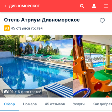
ДИВНОМОРСКОЕ
Отель Атриум Дивноморское
45 отзывов гостей
9.1
101 + 6 фото гостей
Обзор
Номера
45 отзывов
Услуги
Как добрат