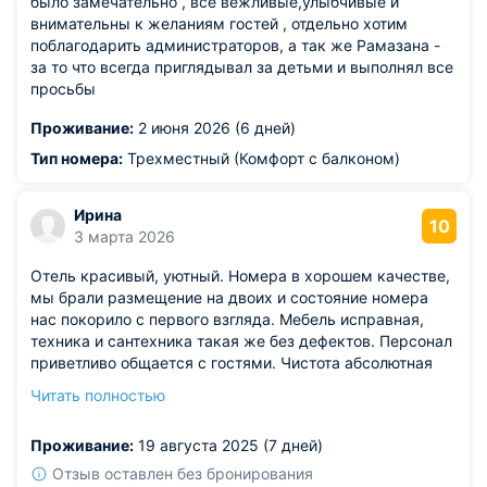
было замечательно , все вежливые,улыбчивые и
внимательны к желаниям гостей , отдельно хотим
поблагодарить администраторов, а так же Рамазана -
за то что всегда приглядывал за детьми и выполнял все
просьбы
Проживание:
2 июня 2026 (6 дней)
Тип номера:
Трехместный (Комфорт с балконом)
Ирина
10
3 марта 2026
Отель красивый, уютный. Номера в хорошем качестве,
мы брали размещение на двоих и состояние номера
нас покорило с первого взгляда. Мебель исправная,
техника и сантехника такая же без дефектов. Персонал
приветливо общается с гостями. Чистота абсолютная
как на территории, так и внутри в коридорах и на
Читать полностью
кухне. Работает при кафе столовая, в которой тоже
готовят бесподобно. И стоимость при этом доступная.
Проживание:
19 августа 2025 (7 дней)
Отзыв оставлен без бронирования