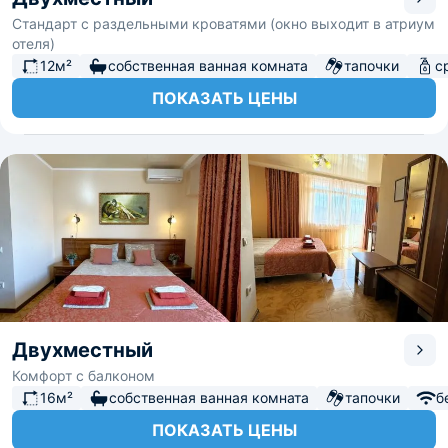
Стандарт с раздельными кроватями (окно выходит в атриум
отеля)
12м²
собственная ванная комната
тапочки
с
ПОКАЗАТЬ ЦЕНЫ
Двухместный
Комфорт с балконом
16м²
собственная ванная комната
тапочки
б
ПОКАЗАТЬ ЦЕНЫ