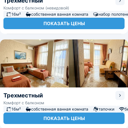
Трехместный
Комфорт с балконом (невидовой)
16м²
собственная ванная комната
набор полотен
ПОКАЗАТЬ ЦЕНЫ
Трехместный
Комфорт с балконом
16м²
собственная ванная комната
тапочки
б
ПОКАЗАТЬ ЦЕНЫ