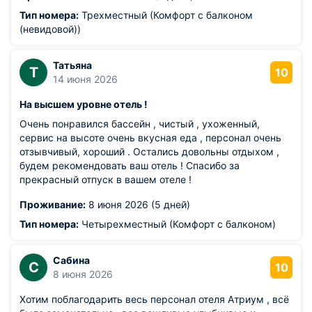
Выражаем благодарность администрации отеля
Тип номера:
Трехместный (Комфорт с балконом
Атриум, особенно Ольге за гостеприимство. Надеюсь
(невидовой))
это не последняя наша встреча и мы будем
рекомендовать отель Атриум родственникам и
Татьяна
друзьям.
Т
10
14 июня 2026
Из недостатков: нет минусов
На высшем уровне отель !
Очень понравился бассейн , чистый , ухоженный,
сервис на высоте очень вкусная еда , персонал очень
отзывчивый, хороший . Остались довольны отдыхом ,
будем рекомендовать ваш отель ! Спасибо за
прекрасный отпуск в вашем отеле !
Проживание:
8 июня 2026 (5 дней)
Тип номера:
Четырехместный (Комфорт с балконом)
Сабина
С
10
8 июня 2026
Хотим поблагодарить весь персонал отеля Атриум , всё