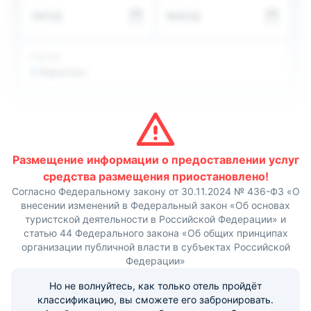
Пообедать постояльцы могут в кафе и ресторанах
ЗАЕЗД
ВЫЕЗД
быстрого питания, а также в пиццерии, расположенной
в шаговой доступности от объекта.
В непосредственной близости от отеля «City
Domodedovo» размещен торгово-развлекательный
ГОСТИ
центр, зелёный сквер и стадион, а также несколько
2
Взрослых
вещевых и продуктовых магазинов.
Размещение информации о предоставлении услуг
средства размещения приостановлено!
Согласно Федеральному закону от 30.11.2024 № 436-ФЗ «О
внесении изменений в Федеральный закон «Об основах
туристской деятельности в Российской Федерации» и
статью 44 Федерального закона «Об общих принципах
организации публичной власти в субъектах Российской
Федерации»
Но не волнуйтесь, как только отель пройдёт
классификацию, вы сможете его забронировать.