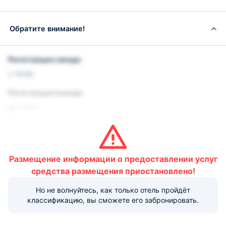
Обратите внимание!
Регистрация заезда:
с 14:00
Регистрация выезда:
до 12:00
Условия и правила проживания:
Допускается размещение домашних животных до 5 кг.
Данная услуга платная.
Размещение информации о предоставлении услуг
Варианты оплаты, доступные на ресепшене:
средства размещения приостановлено!
Но не волнуйтесь, как только отель пройдёт
классификацию, вы сможете его забронировать.
Наличные
Безналичный
Visa
Euro/Mastercard
Maestro
МИР