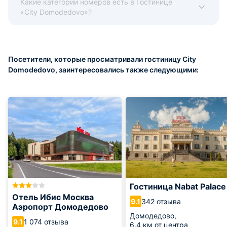
Какие категории номеров есть в Гостинице
«City Domodedovo»?
Посетители, которые просматривали гостиницу City
Domodedovo, заинтересовались также следующими:
Гостиница Nabat Palace
Отель Ибис Москва
342 отзыва
9.1
Аэропорт Домодедово
Домодедово,
1 074 отзыва
9.1
6.4 км от центра