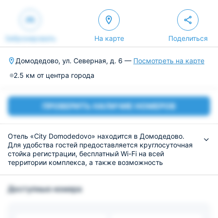
Забронировать
На карте
Поделиться
Домодедово, ул. Северная, д. 6 —
Посмотреть на карте
2.5 км от центра города
ПРОВЕРИТЬ НАЛИЧИЕ НОМЕРОВ
Отель «City Domodedovo» находится в Домодедово.
Для удобства гостей предоставляется круглосуточная
стойка регистрации, бесплатный Wi-Fi на всей
территории комплекса, а также возможность
заселения вместе с домашними питомцами.
Разместиться предлагается в номерах, оснащенных
Доступные номера
современной мебелью и техникой, кондиционером,
индивидуальной ванной комнатой с комплектом
гигиенических принадлежностей, а также чайным
набором.