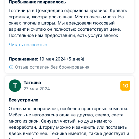
Пребывание понравилось
Гостиница в Домодедово оформлена красиво. Кровать
огромная, люстра роскошная. Места очень много. На
окнах плотные шторы. Мы арендовали люксовый
вариант и считаю он полностью соответствует цене.
Постельное нам предоставили, есть услуга звонок
будильник, если куда-то нужно - вас разбудят.
Читать полностью
Гигиенические средства предоставлены, включая и
зубную щетку. Есть мини-бар свой, некоторая посуда.
Проживание:
19 мая 2024 (5 дней)
Кофе машина в номере присутствует для любителей.
Сервис хороший, персонал доброжелательный.
Отзыв оставлен без бронирования
Татьяна
Т
10
27 мая 2024
Все устроило
Отель мне понравился, особенно просторные комнаты.
Мебель не нагорожена одна на другую, свежо, света
много из окон. Санузел чистый, но душ немного
недоработан. Шторку можно и заменить или поставить
дверь вместо нее. Техника имеется, также действует и