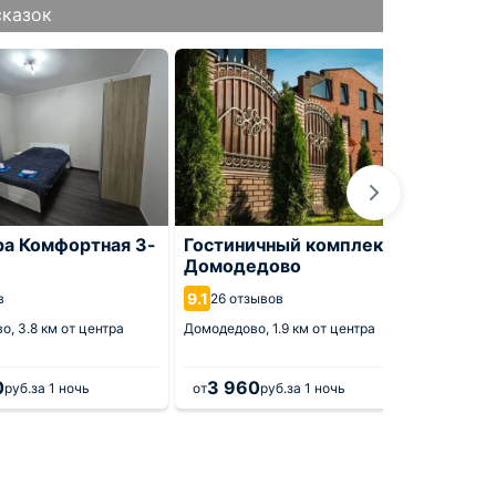
сказок
ра Комфортная 3-
Гостиничный комплекс
Апарт
Домодедово
чиста
9.1
10
в
26 отзывов
5 от
во,
3.8 км от центра
Домодедово,
1.9 км от центра
Домодед
0
3 960
руб.
за 1 ночь
от
руб.
за 1 ночь