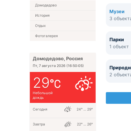
Домодедово
Музеи
История
3 объект
Отдых
Фотогалерея
Парки
1 объект
Домодедово, Россия
Пт, 7 августа 2026
(
16:50:05
)
Природн
2 объект
29
Небольшой
дождь
Сегодня
24° … 29°
Завтра
22° … 26°