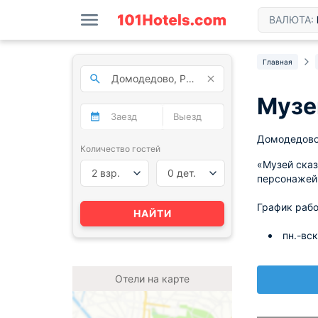
ВАЛЮТА:
Главная
Музе
Домодедово
Количество гостей
«Музей сказ
2 взр.
0 дет.
персонажей 
График рабо
НАЙТИ
пн.-вск
Отели на карте