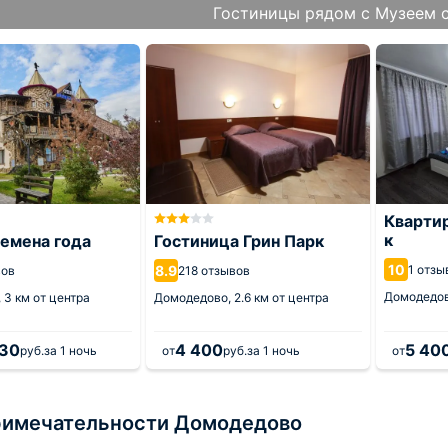
Гостиницы рядом с Музеем 
Кварти
к
емена года
Гостиница Грин Парк
10
8.9
1 отзы
вов
218 отзывов
Домодедо
,
3 км от центра
Домодедово,
2.6 км от центра
,30
4 400
5 40
руб.
за 1 ночь
от
руб.
за 1 ночь
от
имечательности Домодедово