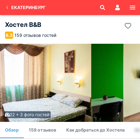
ЕКАТЕРИНБУРГ
Хостел B&B
159 отзывов гостей
8.3
22 + 3 фото гостей
Обзор
159 отзывов
Как добраться до Хостела
Н