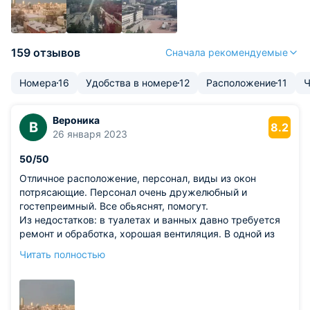
159 отзывов
Сначала рекомендуемые
Номера
16
Удобства в номере
12
Расположение
11
Ч
Вероника
В
8.2
26 января 2023
50/50
Отличное расположение, персонал, виды из окон
потрясающие. Персонал очень дружелюбный и
гостепреимный. Все обьяснят, помогут.
Из недостатков: в туалетах и ванных давно требуется
ремонт и обработка, хорошая вентиляция. В одной из
кабинок есть запах плесени, таракана видела. Ещё у
Читать полностью
нас было сломанное заклеенное окно. Я так понимаю
сломалось оно давно, и его просто заклеили. Когда
приехали, в комнате было холодно. Спасибо
администратору, что заранее потом до нашего прихода