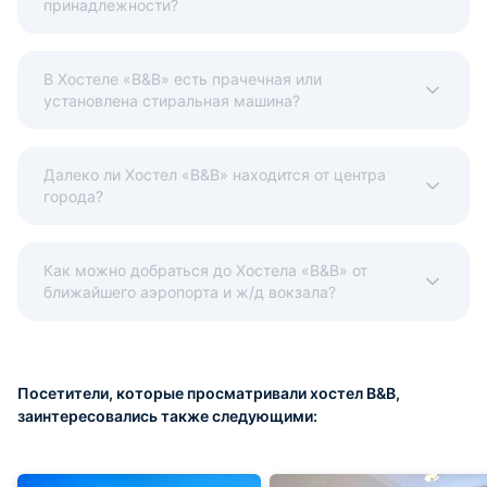
принадлежности?
В Хостеле «B&B» есть прачечная или
установлена стиральная машина?
Далеко ли Хостел «B&B» находится от центра
города?
Как можно добраться до Хостела «B&B» от
ближайшего аэропорта и ж/д вокзала?
Посетители, которые просматривали хостел B&B,
заинтересовались также следующими: