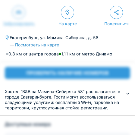
Забронировать
На карте
Поделиться
Екатеринбург, ул. Мамина-Сибиряка, д. 58
—
Посмотреть на карте
0.8 км от центра города
1.11 км от метро Динамо
ПРОВЕРИТЬ НАЛИЧИЕ НОМЕРОВ
Хостел "B&B на Мамина-Сибиряка 58" располагается в
городе Екатеринбурге. Гости могут воспользоваться
следующими услугами: бесплатный Wi-Fi, парковка на
территории, круглосуточная стойка регистрации,
кондиционер, трансфер от или до аэропорта.
Светлые, стильные номера с двухъярусными
Доступные номера
кроватями и видом на достопримечательности. В
каждом из них есть вся необходимая мебель и техника
для комфортного проживания гостей, гладильные