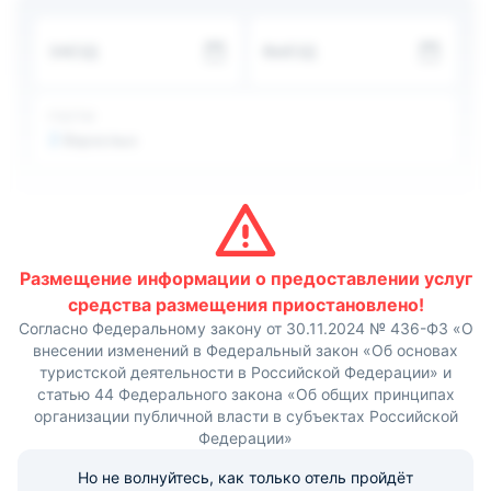
принадлежности, а так же настольные игры.
Утром каждому постояльцу по желанию
ЗАЕЗД
ВЫЕЗД
предоставляется континентальный завтрак. В шаговой
доступности от хостела находятся кафе и магазины.
Расстояние до ближайшего аэропорта Кольцово
составляет около 16 км, до Храма Вознесения Господня
ГОСТИ
- 0,2 км, до Уральской государственной консерватории
2
Взрослых
- 0,3 км, до Екатеринбург Арены - 2,8 км.
Размещение информации о предоставлении услуг
средства размещения приостановлено!
Согласно Федеральному закону от 30.11.2024 № 436-ФЗ «О
внесении изменений в Федеральный закон «Об основах
туристской деятельности в Российской Федерации» и
статью 44 Федерального закона «Об общих принципах
организации публичной власти в субъектах Российской
Федерации»
Но не волнуйтесь, как только отель пройдёт