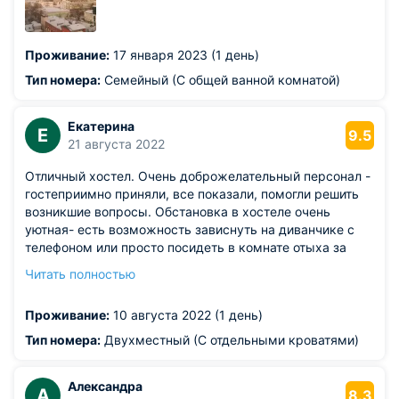
принесла обогреватель и нам было тепло спать. Много
вопросов к собственнику. Не вкладываетесь в
поддержание в надлежащем нормальном состоянии.
Проживание:
17 января 2023 (1 день)
Тип номера:
Семейный (С общей ванной комнатой)
Екатерина
Е
9.5
21 августа 2022
Отличный хостел. Очень доброжелательный персонал -
гостеприимно приняли, все показали, помогли решить
возникшие вопросы. Обстановка в хостеле очень
уютная- есть возможность зависнуть на диванчике с
телефоном или просто посидеть в комнате отыха за
чашкой чая, пообщаться с другими постояльцами. В
Читать полностью
целом тихо, ночью никах шумов.. Планируем в
следующий раз также бронировать номер в этом
Проживание:
10 августа 2022 (1 день)
хостеле.
Из недостатков: к сожалению, на момент посещения
Тип номера:
Двухместный (С отдельными кроватями)
работали не все санузлы, поэтому с утра в душ была
небольшая очередь
Александра
А
8.3