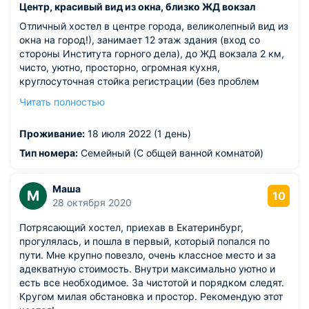
Центр, красивый вид из окна, близко ЖД вокзал
Отличный хостел в центре города, великолепный вид из
окна на город!), занимает 12 этаж здания (вход со
стороны Института горного дела), до ЖД вокзала 2 км,
чисто, уютно, просторно, огромная кухня,
круглосуточная стойка регистрации (без проблем
поселили в 1 час ночи, спасибо!), требуется сменная
Читать полностью
обувь!)
Из недостатков: ночью долго искали вход вокруг
Проживание:
18 июля 2022 (1 день)
здания, таксист высадил с торца здания..желательно
точнее описать , где вход и про кнопку, которую
Тип номера:
Семейный (С общей ванной комнатой)
нажать, для связи со стойкой регистрации )) спасибо!
Маша
М
10
28 октября 2020
Потрясающий хостел, приехав в Екатеринбург,
прогулялась, и пошла в первый, который попался по
пути. Мне крупно повезло, очень классное место и за
адекватную стоимость. Внутри максимально уютно и
есть все необходимое. За чистотой и порядком следят.
Кругом милая обстановка и простор. Рекомендую этот