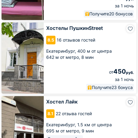
за 1 ночь
Получите
20 бонусов
Хостелы
Хостелы ПушкинStreet
ПушкинStreet
8.5
16 отзывов гостей
Екатеринбург,
400 м от центра
642 м от метро,
8 мин
450
от
руб.
за 1 ночь
Получите
23 бонуса
Хостел
Хостел Лайк
Лайк
8.1
22 отзыва гостей
Екатеринбург,
1.5 км от центра
695 м от метро,
9 мин