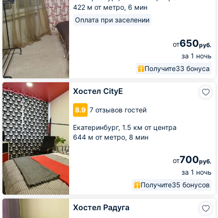
422 м от метро,
6 мин
Оплата при заселении
650
от
руб.
за 1 ночь
Получите
33 бонуса
Хостел
Хостел CityE
CityE
8.9
7 отзывов гостей
Екатеринбург,
1.5 км от центра
644 м от метро,
8 мин
700
от
руб.
за 1 ночь
Получите
35 бонусов
Хостел
Хостел Радуга
Радуга