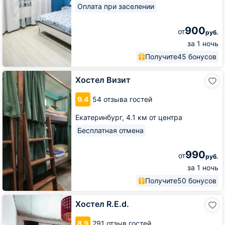
Оплата при заселении
900
от
руб.
за 1 ночь
Получите
45 бонусов
Хостел
Хостел Визит
Визит
9.4
54 отзыва гостей
Екатеринбург,
4.1 км от центра
Бесплатная отмена
990
от
руб.
за 1 ночь
Получите
50 бонусов
Хостел
Хостел R.E.d.
R.E.d.
8.9
291 отзыв гостей