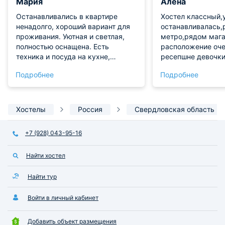
Мария
Алена
Останавливались в квартире
Хостел классный,
ненадолго, хороший вариант для
останавливалась,
проживания. Уютная и светлая,
метро,рядом мага
полностью оснащена. Есть
расположение оче
техника и посуда на кухне,
ресепшне девочки
поэтому готовить было
доброжелательны
Подробнее
Подробнее
комфортно. Расположение
чисто,есть кухня
удобное, рядом магазины, кафе.
рекомендую
По цене нас все устроило,
рекомендуем!
Хостелы
Россия
Свердловская область
+7 (928) 043-95-16
Найти хостел
Найти тур
Войти в личный кабинет
Добавить объект размещения