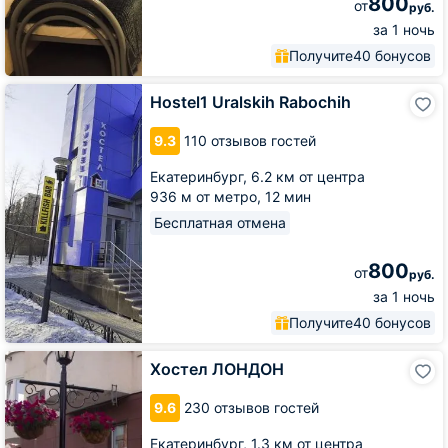
800
от
руб.
за 1 ночь
Получите
40 бонусов
Hostel1
Hostel1 Uralskih Rabochih
Uralskih
Rabochih
9.3
110 отзывов гостей
Екатеринбург,
6.2 км от центра
936 м от метро,
12 мин
Бесплатная отмена
800
от
руб.
за 1 ночь
Получите
40 бонусов
Хостел
Хостел ЛОНДОН
ЛОНДОН
9.6
230 отзывов гостей
Екатеринбург,
1.3 км от центра