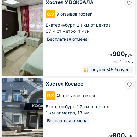
Хостел У ВОКЗАЛА
У
ВОКЗАЛА
8.9
9 отзывов гостей
Екатеринбург,
2.1 км от центра
37 м от метро,
1 мин
Бесплатная отмена
900
от
руб.
за 1 ночь
Получите
45 бонусов
Хостел
Хостел Космос
Космос
9.3
49 отзывов гостей
Екатеринбург,
1.7 км от центра
1 км от метро,
13 мин
Бесплатная отмена
900
от
руб.