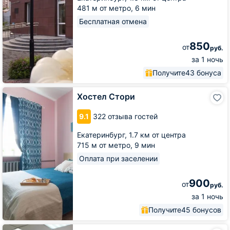
481 м от метро,
6 мин
Бесплатная отмена
850
от
руб.
за 1 ночь
Получите
43 бонуса
Хостел
Хостел Стори
Стори
9.1
322 отзыва гостей
Екатеринбург,
1.7 км от центра
715 м от метро,
9 мин
Оплата при заселении
900
от
руб.
за 1 ночь
Получите
45 бонусов
Хостел