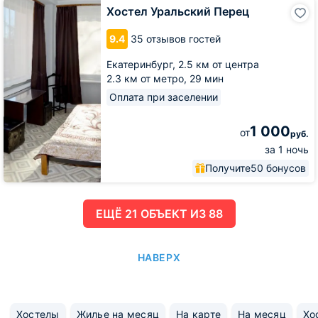
Хостел
Хостел Уральский Перец
Уральский
Перец
9.4
35 отзывов гостей
Екатеринбург,
2.5 км от центра
2.3 км от метро,
29 мин
Оплата при заселении
1 000
от
руб.
за 1 ночь
Получите
50 бонусов
ЕЩË 21 ОБЪЕКТ ИЗ 88
НАВЕРХ
Хостелы
Жилье на месяц
На карте
На месяц
Хо