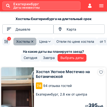
Екатеринбург
Даты неизвестны
Хостелы Екатеринбурга на длительный срок
Дешевле
Карта
1
Хостелы
Цена
Отели по цене хостела
от
1
Сегодня
Завтра
Выбрать даты
Хостел
Хостел Уютное Местечко на
Уютное
Ботанической
Местечко
на
7.6
94 отзыва гостей
Ботанической
Екатеринбург,
2.8 км от центра
395
от
руб.