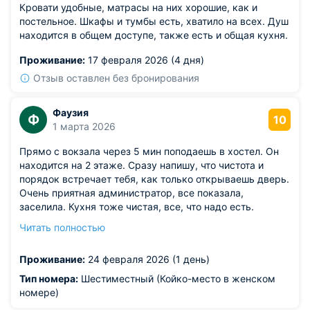
Кровати удобные, матрасы на них хорошие, как и
постельное. Шкафы и тумбы есть, хватило на всех. Душ
находится в общем доступе, также есть и общая кухня.
Проживание:
17 февраля 2026 (4 дня)
Отзыв оставлен без бронирования
Фаузия
Ф
10
1 марта 2026
Прямо с вокзала через 5 мин поподаешь в хостел. Он
находится на 2 этаже. Сразу напишу, что чистота и
порядок встречает тебя, как только открываешь дверь.
Очень приятная администратор, все показала,
заселила. Кухня тоже чистая, все, что надо есть.
Туалет, душ чистые, все рабочее. Теперь о постели.
Читать полностью
Белье свежее, качество белья хорошее, хлопковое. Для
меня это важно. Не переношу синтетику. Самое
Проживание:
24 февраля 2026 (1 день)
главное, что постель меняют сразу, как только
сьезжает посетитель. Т. е. в ы не спите после кого то в
Тип номера:
Шестиместный (Койко-место в женском
этой постели. Заселяйтель, будете довольны. Только
номере)
имейте ввиду, что рядом есть ещё один хостел. Я по