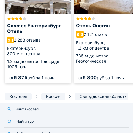
Cosmos Екатеринбург
Отель Онегин
Отель
2 121 отзыв
9.3
2 283 отзыва
9.1
Екатеринбург,
1.2 км от центра
Екатеринбург,
800 м от центра
735 м
до метро
Геологическая
1.2 км
до метро Площадь
1905 года
6 375
6 800
от
руб.
за 1 ночь
от
руб.
за 1 ночь
Хостелы
Россия
Свердловская область
Найти хостел
Найти тур