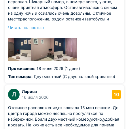
персонал. Шикарный номер, в номере чисто, уютно,
очень приятная атмосфера. Останавливались с сыном
на одну ночь и осиались очень довольны. Отличное
месторасположение, рядом останови (автобусы и
трамваи), очень близко расположен жд вокзал и
Читать полностью
северный автовокзал, также пишком можно добраться
до цента города. Практически на территории находится
парк, можно посидеть, недалеко находится
набережная, где открываются отличные виды на центр
города. Вообщем советую этот хостел, чисто, уютно и
очень приятно
Из недостатков: отрицательных моментов нет
Проживание:
18 июля 2026 (1 день)
Тип номера:
Двухместный (С двуспальной кроватью)
Лариса
Л
10
16 июля 2026
Отличное расположение,от вокзала 15 мин пешком. До
центра города можно неспешно прогуляться по
набережной. Брали двухместный номер,уютно,удобная
кровать. На кухне есть все необходимое для приема