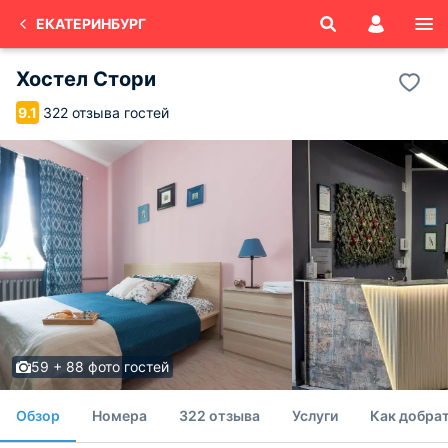
ЕКАТЕРИНБУРГ
Хостел Стори
322 отзыва гостей
9.1
59 + 88 фото гостей
Обзор
Номера
322 отзыва
Услуги
Как добрат