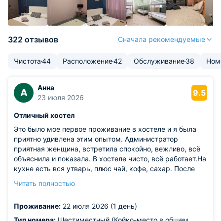
322 отзывов
Сначала рекомендуемые
Чистота
44
Расположение
42
Обслуживание
38
Ном
Анна
А
9.5
23 июля 2026
Отличный хостел
Это было мое первое проживание в хостеле и я была
приятно удивлена этим опытом. Администратор
приятная женщина, встретила спокойно, вежливо, всё
объяснила и показала. В хостеле чисто, всё работает.На
кухне есть вся утварь, плюс чай, кофе, сахар. После
23.00 тишина. Рядом красивый сквер, недалеко 5ка,
Читать полностью
кафешки,набережная и метро динамо. Однозначно
рекомендую обязательно туда вернусь.
Проживание:
22 июля 2026 (1 день)
Из недостатков: думаю стоит пересмотреть постельное
и что-то обновить)
Тип номера:
Шестиместный (Койко-место в общем