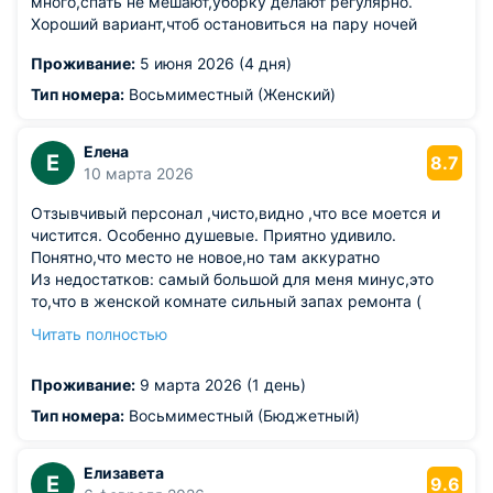
много,спать не мешают,уборку делают регулярно.
Хороший вариант,чтоб остановиться на пару ночей
Проживание:
5 июня 2026 (4 дня)
Тип номера:
Восьмиместный (Женский)
Елена
Е
8.7
10 марта 2026
Отзывчивый персонал ,чисто,видно ,что все моется и
чистится. Особенно душевые. Приятно удивило.
Понятно,что место не новое,но там аккуратно
Из недостатков: самый большой для меня минус,это
то,что в женской комнате сильный запах ремонта (
здесь уже по моему писали ). Может у меня какая то
Читать полностью
своя непереносимость,но мне показалось что это либо
краска либо лак,которым покрыты панели около
Проживание:
9 марта 2026 (1 день)
спальных мест. Это панели типа шпона,они хорошо
впитывают ... Не возможно к нему принюхаться,
Тип номера:
Восьмиместный (Бюджетный)
поспала и ушла как можно раньше с больной головой .
Елизавета
Е
9.6