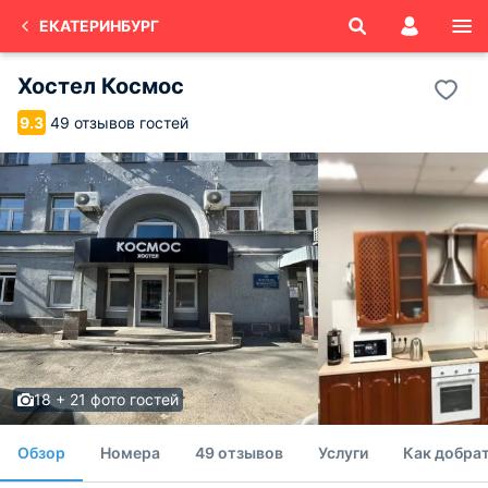
ЕКАТЕРИНБУРГ
Хостел Космос
49 отзывов гостей
9.3
18 + 21 фото гостей
Обзор
Номера
49 отзывов
Услуги
Как добрат