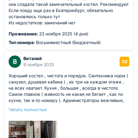
она создала такой замечательный хостел. Рекомендую!
Если поеду еще раз в Екатеринбург, обязательно
остановлюсь только тут
Из недостатков: замечаний нет
Проживание:
23 ноября 2025 (4 дня)
Тип номера:
Восьмиместный (Бюджетный)
Виталий
В
10
9 ноября 2025
Хороший хостел , чистота и порядок. Сантехника норм (
санузел, душевая кабина ) , их три на каждом этаже ,
на всех хватает. Кухня , большая , всегда в чистоте.
Самое главное ( живность не какая не бегает , как по
кухне, так и по номеру ). Администраторы вежливые,
при заселении всё доходчиво покажут и объяснят.
Читать полностью
рекомендую
Из недостатков: всё на отлично. Не какого негатива.