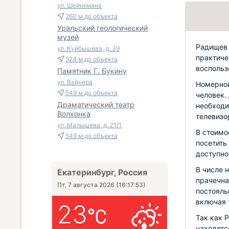
ул. Шейнкмана
260 м
до объекта
Уральский геологический
музей
Радищев 
ул. Куйбышева, д. 39
практиче
524 м
до объекта
воспольз
Памятник Г. Букину
ул. Вайнера
Номерной
549 м
до объекта
человек.
Драматический театр
необходи
Волхонка
телевизо
ул. Малышева, д. 21/1
В стоимо
549 м
до объекта
посетить
доступно
В числе 
Екатеринбург, Россия
прачечна
Пт, 7 августа 2026
(
16:17:54
)
постояль
включая 
23
Так как 
находятс