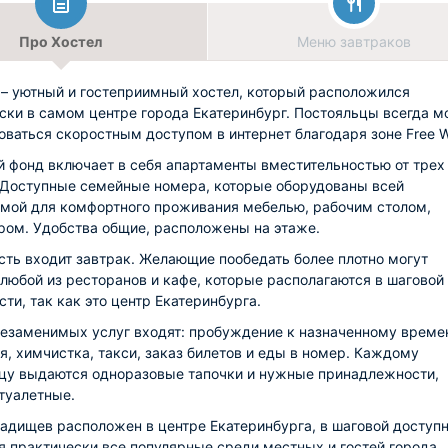
Про Хостел
Меню завтраков
– уютный и гостеприимный хостел, который расположился
ски в самом центре города Екатеринбург. Постояльцы всегда м
оваться скоростным доступом в интернет благодаря зоне Free Wi
 фонд включает в себя апартаменты вместительностью от трех
 Доступные семейные номера, которые оборудованы всей
мой для комфортного проживания мебелью, рабочим столом,
ром. Удобства общие, расположены на этаже.
сть входит завтрак. Желающие пообедать более плотно могут
 любой из ресторанов и кафе, которые располагаются в шаговой
сти, так как это центр Екатеринбурга.
незаменимых услуг входят: пробуждение к назначенному време
я, химчистка, такси, заказ билетов и еды в номер. Каждому
цу выдаются одноразовые тапочки и нужные принадлежности,
туалетные.
Радищев расположен в центре Екатеринбурга, в шаговой доступ
я практически все популярные среди местных и гостей города