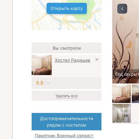
Открыть карту
Вы смотрели
Хостел Радищев
Год открыт
9.8
/ 10
Удалить все
Достопримечательности
рядом с хостелом
Памятник Военный связист