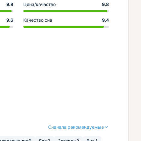
9.8
Цена/качество
9.8
9.6
Качество сна
9.4
Сначала рекомендуемые
асположение
9
Еда
3
Завтрак
2
Вид
1