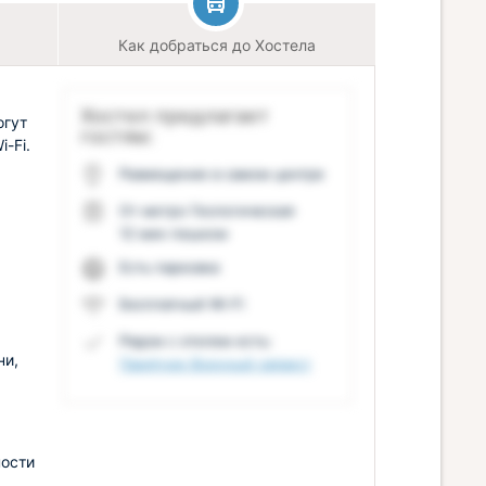
Как добраться до Хостела
Хостел предлагает
огут
гостям:
-Fi.
Размещение в самом центре
От метро Геологическая
12 мин пешком
Есть парковка
Бесплатный Wi-Fi
Рядом с отелем есть:
ни,
Памятник Военный связист
ности