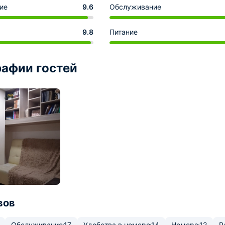
ие
9.6
Обслуживание
9.8
Питание
афии гостей
вов
Обслуживание
17
Удобства в номере
14
Номера
12
Р