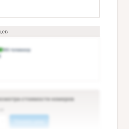
щев
ЖК-телевизор
ф
осмотра стоимости номеров
ей
Показать цены