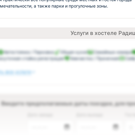
мечательности, а также парки и прогулочные зоны.
Услуги в хостеле Ради
Автостоянка / Парковка
Общая кухня
Семейные номера
осуточная стойка регистрации
Химчистка / Прачечная
Сей
ь все услуги
Введите предполагаемые даты поездки, для пр
Дата заезда
Дата выезда
Гост
—.—.—
—.—.—
2