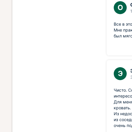
О
Все в эт
Мне прак
был мяго
Э
Чисто. С
интересо
Для меня
кровать.
Из недос
из сосед
очень по