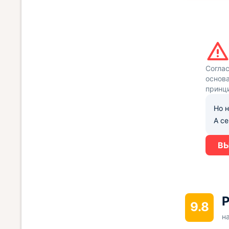
Согла
основа
принц
Но н
А с
ВЫ
Р
9.8
н