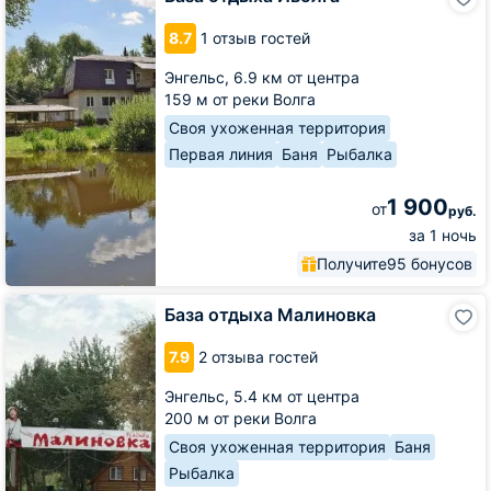
отдыха
Иволга
8.7
1 отзыв гостей
Энгельс,
6.9 км от центра
159 м от реки Волга
Своя ухоженная территория
Первая линия
Баня
Рыбалка
1 900
от
руб.
за 1 ночь
Получите
95 бонусов
База
База отдыха Малиновка
отдыха
Малиновка
7.9
2 отзыва гостей
Энгельс,
5.4 км от центра
200 м от реки Волга
Своя ухоженная территория
Баня
Рыбалка