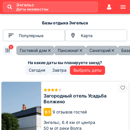
Энгельс
Даты неизвестны
Базы отдыха Энгельса
Популярные
Карта
5
Гостевой дом
Пансионат
Санаторий
Баз
Сегодня
Завтра
Выбрать даты
Загородный
отель
Усадьба
Загородный отель Усадьба
Волжино
Волжино
9.1
9 отзывов гостей
Энгельс,
6.4 км от центра
50 м от реки Волга