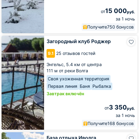
15 000
от
руб.
за 1 ночь
Получите
750 бонусов
Загородный
Загородный клуб Роджер
клуб
Роджер
9.1
25 отзывов гостей
Энгельс,
5.4 км от центра
111 м от реки Волга
Своя ухоженная территория
Первая линия
Баня
Рыбалка
Завтрак включён
3 350
от
руб.
за 1 ночь
Получите
168 бонусов
База
База отдыха Иволга