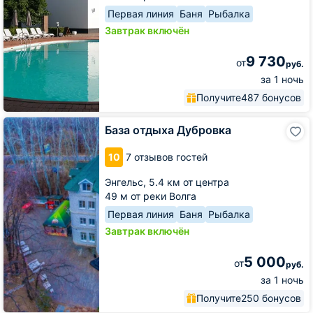
Первая линия
Баня
Рыбалка
Завтрак включён
9 730
от
руб.
за 1 ночь
Получите
487 бонусов
База
База отдыха Дубровка
отдыха
Дубровка
10
7 отзывов гостей
Энгельс,
5.4 км от центра
49 м от реки Волга
Первая линия
Баня
Рыбалка
Завтрак включён
5 000
от
руб.
за 1 ночь
Получите
250 бонусов