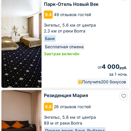
Новый
Парк-Отель Новый Век
Век
9.4
49 отзывов гостей
Энгельс,
5.6 км от центра
2.3 км от реки Волга
Баня
Бесплатная отмена
Завтрак включён
4 000
от
руб.
за 1 ночь
Получите
200 бонусов
Резиденция
Резиденция Мария
Мария
9.8
26 отзывов гостей
Энгельс,
5.8 км от центра
89 м от реки Волга
Первая линия
Баня
Рыбалка