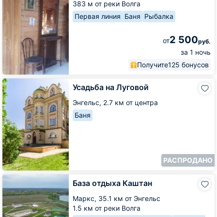
383 м от реки Волга
Первая линия
Баня
Рыбалка
2 500
от
руб.
за 1 ночь
Получите
125 бонусов
Усадьба
Усадьба на Луговой
на
Луговой
Энгельс,
2.7 км от центра
Баня
РАСПРОДАНО
База
База отдыха Каштан
отдыха
Каштан
Маркс,
35.1 км от Энгельс
1.5 км от реки Волга