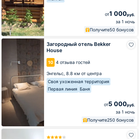
1 000
от
руб.
за 1 ночь
Получите
50 бонусов
Загородный
Загородный отель Bekker
отель
House
Bekker
House
10
4 отзыва гостей
Энгельс,
8.8 км от центра
Своя ухоженная территория
Первая линия
Баня
5 000
от
руб.
за 1 ночь
Получите
250 бонусов
Парк-
Отель