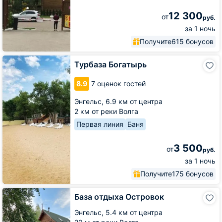
12 300
от
руб.
за 1 ночь
Получите
615 бонусов
Турбаза
Турбаза Богатырь
Богатырь
8.9
7 оценок гостей
Энгельс,
6.9 км от центра
2 км от реки Волга
Первая линия
Баня
3 500
от
руб.
за 1 ночь
Получите
175 бонусов
База
База отдыха Островок
отдыха
Островок
Энгельс,
5.4 км от центра