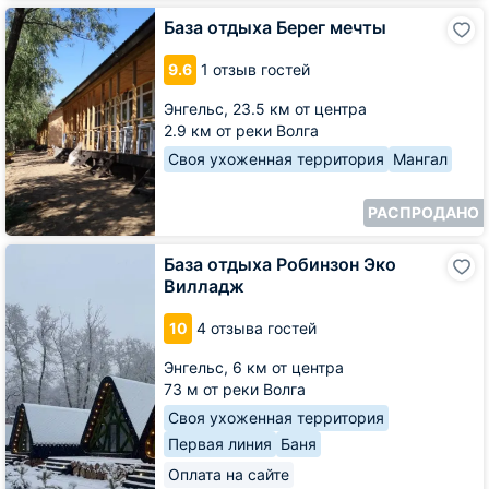
База
База отдыха Берег мечты
отдыха
Берег
9.6
1 отзыв гостей
мечты
Энгельс,
23.5 км от центра
2.9 км от реки Волга
Своя ухоженная территория
Мангал
РАСПРОДАНО
База
База отдыха Робинзон Эко
отдыха
Вилладж
Робинзон
Эко
10
4 отзыва гостей
Вилладж
Энгельс,
6 км от центра
73 м от реки Волга
Своя ухоженная территория
Первая линия
Баня
Оплата на сайте