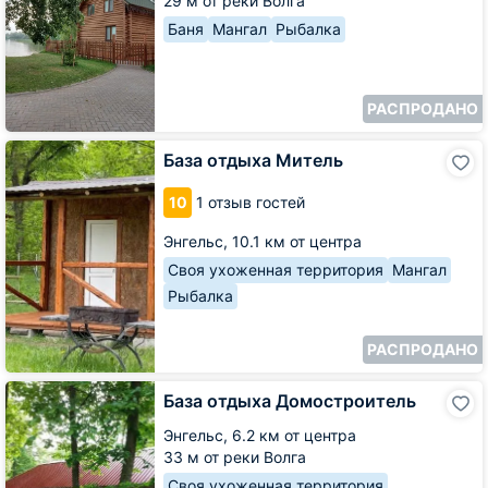
29 м от реки Волга
Баня
Мангал
Рыбалка
РАСПРОДАНО
База
База отдыха Митель
отдыха
Митель
10
1 отзыв гостей
Энгельс,
10.1 км от центра
Своя ухоженная территория
Мангал
Рыбалка
РАСПРОДАНО
База
База отдыха Домостроитель
отдыха
Домостроитель
Энгельс,
6.2 км от центра
33 м от реки Волга
Своя ухоженная территория