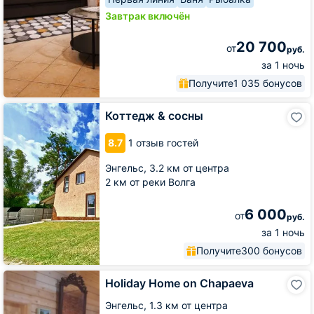
Завтрак включён
20 700
от
руб.
за 1 ночь
Получите
1 035 бонусов
Коттедж
Коттедж & сосны
&
сосны
8.7
1 отзыв гостей
Энгельс,
3.2 км от центра
2 км от реки Волга
6 000
от
руб.
за 1 ночь
Получите
300 бонусов
Holiday
Holiday Home on Chapaeva
Home
on
Энгельс,
1.3 км от центра
Chapaeva