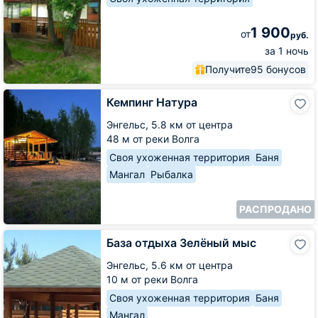
1 900
от
руб.
за 1 ночь
Получите
95 бонусов
Кемпинг
Кемпинг Натура
Натура
Энгельс,
5.8 км от центра
48 м от реки Волга
Своя ухоженная территория
Баня
Мангал
Рыбалка
РАСПРОДАНО
База
База отдыха Зелёный мыс
отдыха
Зелёный
Энгельс,
5.6 км от центра
мыс
10 м от реки Волга
Своя ухоженная территория
Баня
Мангал