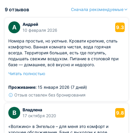
9 отзывов
Сначала рекомендуемые
Андрей
А
9.3
10 февраля 2026
Номера простые, но уютные. Кровати крепкие, спать
комфортно. Ванная комната чистая, вода горячая
всегда. Территория большая, есть где погулять,
подышать свежим воздухом. Питание в столовой при
базе — домашнее, всё вкусно и недорого.
Из недостатков: в номере не работал телевизор. Вроде
Читать полностью
бы не критично, но вечером хотелось посмотреть
новости.
Проживание:
15 января 2026 (7 дней)
Отзыв оставлен без бронирования
Владлена
В
9.8
17 октября 2020
«Волжино» в Энгельсе – для меня это комфорт и
хорошее обслуживание. Баня с выходом к воде