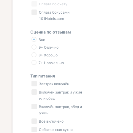
Оплата по счету
Оплата бонусами
101Hotels.com
Оценка по отзывам
Все
9+ Отлично
8+ Хорошо
7+ Нормально
Тип питания
Завтрак включён
Включён завтрак и ужин
или обед
Включён завтрак, обед и
ужин
Всё включено
Собственная кухня