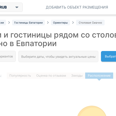
RUB
ДОБАВИТЬ ОБЪЕКТ РАЗМЕЩЕНИЯ
сии
Гостиницы Евпатории
Ориентиры
Столовая Смачно
 и гостиницы рядом со столо
о в Евпатории
Выбрат
:
Популярность
Оценка по отзывам
Звезды
Расположение
1
…
ДАЛЕЕ »
Загрузка отелей