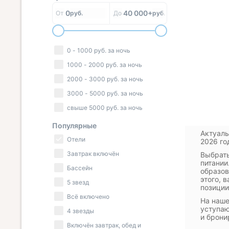
0
40 000+
От
руб.
До
руб.
0
-
1000
руб.
за ночь
1000
-
2000
руб.
за ночь
2000
-
3000
руб.
за ночь
3000
-
5000
руб.
за ночь
свыше
5000
руб.
за ночь
Популярные
Актуаль
Отели
2026 го
Завтрак включён
Выбрать
питании
Бассейн
образов
этого, 
5 звезд
позиции
Всё включено
На наше
уступаю
4 звезды
и брони
Включён завтрак, обед и