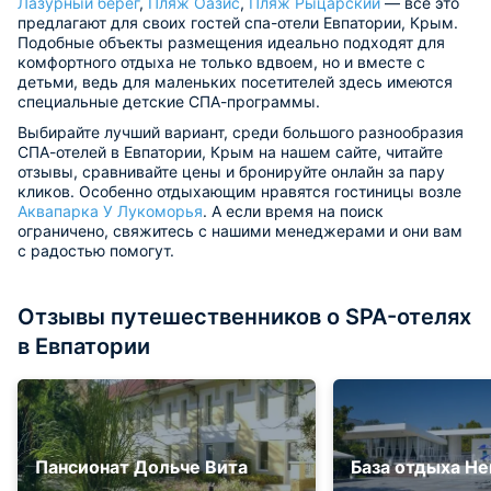
Лазурный берег
,
Пляж Оазис
,
Пляж Рыцарский
— всё это
предлагают для своих гостей спа-отели Евпатории, Крым.
Подобные объекты размещения идеально подходят для
комфортного отдыха не только вдвоем, но и вместе с
детьми, ведь для маленьких посетителей здесь имеются
специальные детские СПА-программы.
Выбирайте лучший вариант, среди большого разнообразия
СПА-отелей в Евпатории, Крым на нашем сайте, читайте
отзывы, сравнивайте цены и бронируйте онлайн за пару
кликов. Особенно отдыхающим нравятся гостиницы возле
Аквапарка У Лукоморья
. А если время на поиск
ограничено, свяжитесь с нашими менеджерами и они вам
с радостью помогут.
Отзывы путешественников о SPA-отелях
в Евпатории
Пансионат Дольче Вита
База отдыха Не