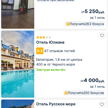
5 250
от
руб.
за 1 ночь
Получите
263 бонуса
Отель
Юлиана
Отель Юлиана
9.3
67 отзывов гостей
Евпатория,
1.8 км от центра
400 м от Черного моря
Завтрак включён
4 000
от
руб.
за 1 ночь
Получите
200 бонусов
Отель
Отель Русское море
Русское