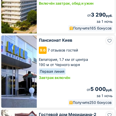
Включён завтрак, обед и ужин
3 290
от
руб.
за 1 ночь
Получите
165 бонусов
Пансионат
Пансионат Киев
Киев
9.6
7 отзывов гостей
Евпатория,
1.7 км от центра
190 м от Черного моря
Первая линия
Завтрак включён
5 000
от
руб.
за 1 ночь
Получите
250 бонусов
Гостевой
Гостевой дом Меридиана-2