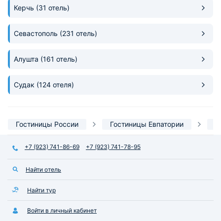
Керчь
(31 отель)
Севастополь
(231 отель)
Алушта
(161 отель)
Судак
(124 отеля)
Гостиницы России
Гостиницы Евпатории
S
+7 (923) 741-86-69
+7 (923) 741-78-95
Найти отель
Найти тур
Войти в личный кабинет