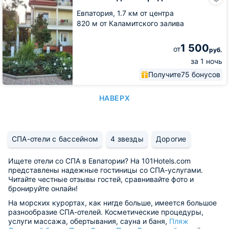
дом
Меридиана-2
Евпатория,
1.7 км от центра
820 м от Каламитского залива
1 500
от
руб.
за 1 ночь
Получите
75 бонусов
НАВЕРХ
СПА-отели с бассейном
4 звезды
Дорогие
Ищете отели со СПА в Евпатории? На 101Hotels.com
представлены надежные гостиницы со СПА-услугами.
Читайте честные отзывы гостей, сравнивайте фото и
бронируйте онлайн!
На морских курортах, как нигде больше, имеется большое
разнообразие СПА-отелей. Косметические процедуры,
услуги массажа, обертывания, сауна и баня,
Пляж