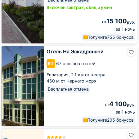
Включён завтрак, обед и ужин
15 100
от
руб.
за 1 ночь
Получите
755 бонусов
Отель
Отель На Эскадронной
На
Эскадронной
9.1
67 отзывов гостей
Евпатория,
2.1 км от центра
460 м от Черного моря
Бесплатная отмена
4 100
от
руб.
за 1 ночь
Получите
205 бонусов
Гостиница
Ribera