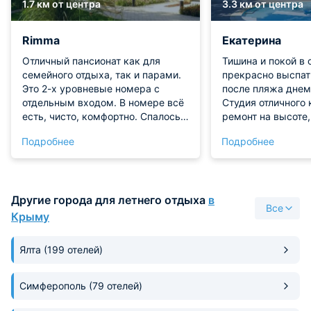
1.7 км от центра
3.3 км от центра
Rimma
Екатерина
Отличный пансионат как для
Тишина и покой в 
семейного отдыха, так и парами.
прекрасно выспат
Это 2-х уровневые номера с
после пляжа днем
отдельным входом. В номере всё
Студия отличного 
есть, чисто, комфортно. Спалось
ремонт на высоте,
отлично, не смотря на то что
необходимое в не
Подробнее
Подробнее
дворик небольшой и много семей
проживания. Терр
с детьми. Питание выше всех
огромная, парк м
похвал, завтраки вкусные, обеды
великолепный. Ест
как в лучших ресторанах Всё
можно позагорать 
Другие города для летнего отдыха
в
рядом, пляж, центр, парки. Очень
Персонал приветл
Все
рекомендую.
готов прийти на п
Крыму
Обязательно верн
сюда.
Ялта
(199 отелей)
Симферополь
(79 отелей)