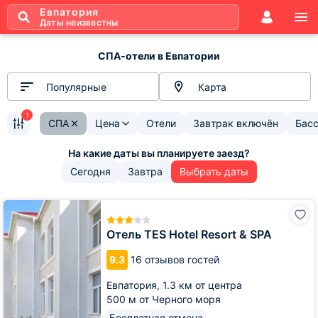
Евпатория
Даты неизвестны
СПА-отели в Евпатории
Популярные
Карта
1
СПА
Цена
Отели
Завтрак включён
Бас
Сегодня
Завтра
Выбрать даты
Отель
TES
Hotel
Отель TES Hotel Resort & SPA
Resort
&
9.3
16 отзывов гостей
SPA
Евпатория,
1.3 км от центра
500 м от Черного моря
Бесплатная отмена