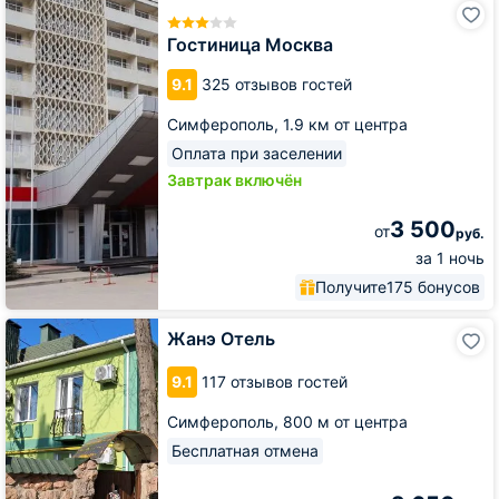
Гостиница
Москва
Гостиница Москва
9.1
325 отзывов гостей
Симферополь,
1.9 км от центра
Оплата при заселении
Завтрак включён
3 500
от
руб.
за 1 ночь
Получите
175 бонусов
Жанэ
Жанэ Отель
Отель
9.1
117 отзывов гостей
Симферополь,
800 м от центра
Бесплатная отмена