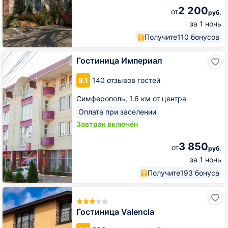
2 200
от
руб.
за 1 ночь
Получите
110 бонусов
Гостиница
Гостиница Империал
Империал
9.1
140 отзывов гостей
Симферополь,
1.6 км от центра
Оплата при заселении
Завтрак включён
3 850
от
руб.
за 1 ночь
Получите
193 бонуса
Гостиница
Valencia
Гостиница Valencia