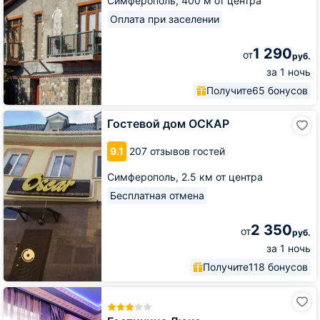
Симферополь,
400 м от центра
Оплата при заселении
1 290
от
руб.
за 1 ночь
Получите
65 бонусов
Гостевой
Гостевой дом ОСКАР
дом
ОСКАР
9.1
207 отзывов гостей
Симферополь,
2.5 км от центра
Бесплатная отмена
2 350
от
руб.
за 1 ночь
Получите
118 бонусов
Гостиница
Люкс