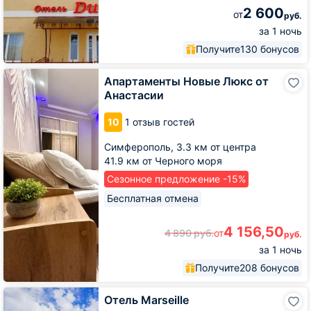
2 600
от
руб.
за 1 ночь
Получите
130 бонусов
Апартаменты
Апартаменты Новые Люкс от
Новые
Анастасии
Люкс
от
10
1 отзыв гостей
Анастасии
Симферополь,
3.3 км от центра
41.9 км от Черного моря
Сезонное предложение -15%
Бесплатная отмена
4 156,50
4 890
руб.
от
руб.
за 1 ночь
Получите
208 бонусов
Отель
Отель Marseille
Marseille