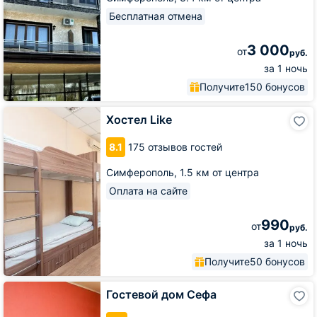
Бесплатная отмена
3 000
от
руб.
за 1 ночь
Получите
150 бонусов
Хостел
Хостел Like
Like
8.1
175 отзывов гостей
Симферополь,
1.5 км от центра
Оплата на сайте
990
от
руб.
за 1 ночь
Получите
50 бонусов
Гостевой
Гостевой дом Сефа
дом
Сефа