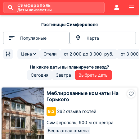
Симферополь
Даты неизвестны
Гостиницы Симферополя
Популярные
Карта
Цена
Отели
от
2 000
до
3 000
руб.
от
3 000
Сегодня
Завтра
Выбрать даты
Меблированные
Меблированные комнаты На
комнаты
Горького
На
Горького
9.3
262 отзыва гостей
Симферополь,
900 м от центра
Бесплатная отмена