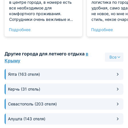
в центре города, в номере есть
логистика по горо
все необходимое для
удобная, само зда
комфортного проживания.
не новое, но мне 
Сотрудники очень вежливые и
стиль, некое очар
доброжелательные. Можно
присутствует, пр
Подробнее
Подробнее
постирать вещи ща отдельную
номер, вежливый 
плату, погладить. Рядом Храм
смотря на скром
Святителя Луки. В пешей
завтраков, ребята
доступности магазины, остановка
по домашнему. бл
Другие города для летнего отдыха
в
общественного транспорта,
сыном все понрав
Все
недалеко классный Детский
Крыму
Парк. Мы довольны. Благодарим!
Ялта
(163 отеля)
Керчь
(31 отель)
Севастополь
(203 отеля)
Алушта
(143 отеля)