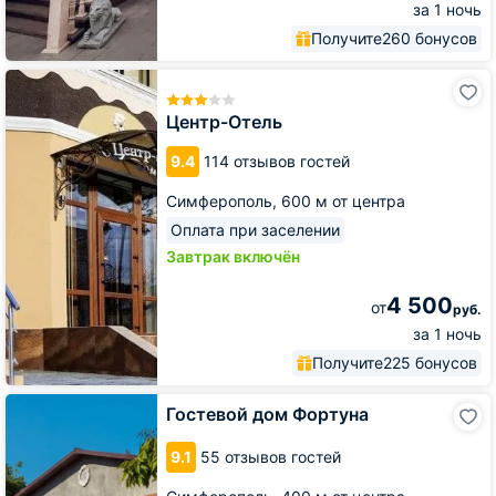
за 1 ночь
Получите
260 бонусов
Центр-
Отель
Центр-Отель
9.4
114 отзывов гостей
Симферополь,
600 м от центра
Оплата при заселении
Завтрак включён
4 500
от
руб.
за 1 ночь
Получите
225 бонусов
Гостевой
Гостевой дом Фортуна
дом
Фортуна
9.1
55 отзывов гостей