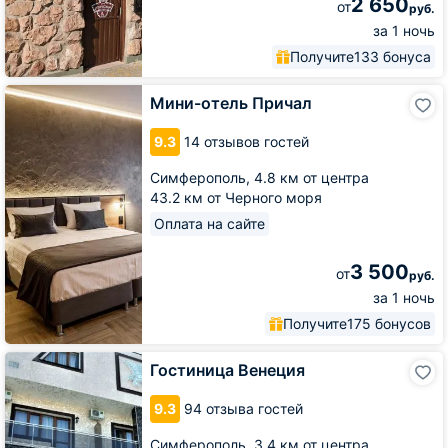
2 650
от
руб.
за 1 ночь
Получите
133 бонуса
Мини-
Мини-отель Причал
отель
Причал
9.3
14 отзывов гостей
Симферополь,
4.8 км от центра
43.2 км от Черного моря
Оплата на сайте
3 500
от
руб.
за 1 ночь
Получите
175 бонусов
Гостиница
Гостиница Венеция
Венеция
9.3
94 отзыва гостей
Симферополь,
3.4 км от центра