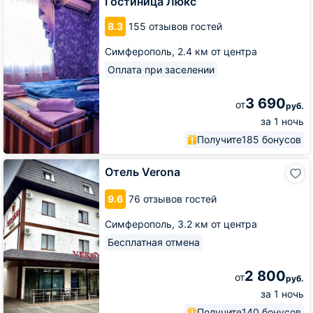
Гостиница Люкс
8.3
155 отзывов гостей
Симферополь,
2.4 км от центра
Оплата при заселении
3 690
от
руб.
за 1 ночь
Получите
185 бонусов
Отель
Отель Verona
Verona
9.6
76 отзывов гостей
Симферополь,
3.2 км от центра
Бесплатная отмена
2 800
от
руб.
за 1 ночь
Получите
140 бонусов