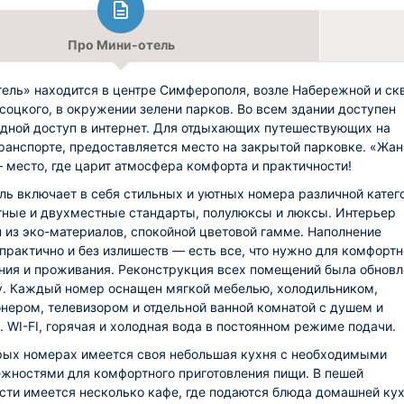
Про Мини-отель
ель» находится в центре Симферополя, возле Набережной и ск
ысоцкого, в окружении зелени парков. Во всем здании доступен
дной доступ в интернет. Для отдыхающих путешествующих на
ранспорте, предоставляется место на закрытой парковке. «Жан
 место, где царит атмосфера комфорта и практичности!
ль включает в себя стильных и уютных номера различной катег
ные и двухместные стандарты, полулюксы и люксы. Интерьер
 из эко-материалов, спокойной цветовой гамме. Наполнение
практично и без излишеств — есть все, что нужно для комфортн
ия и проживания. Реконструкция всех помещений была обновл
у. Каждый номер оснащен мягкой мебелью, холодильником,
нером, телевизором и отдельной ванной комнатой с душем и
. WI-FI, горячая и холодная вода в постоянном режиме подачи.
рых номерах имеется своя небольшая кухня с необходимыми
жностями для комфортного приготовления пищи. В пешей
сти имеется несколько кафе, где подаются блюда домашней кух