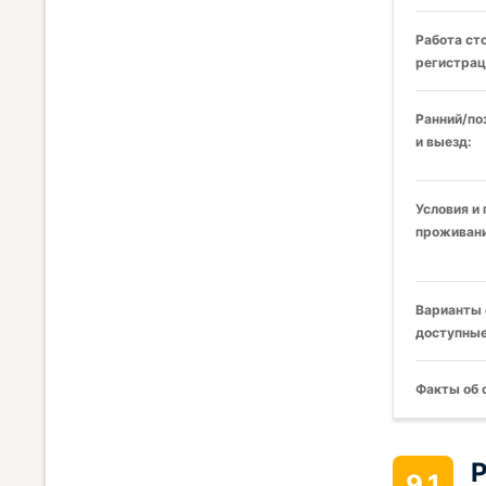
Работа ст
регистрац
Ранний/по
и выезд:
Условия и
проживани
Варианты 
доступные
Факты об 
Р
9.1