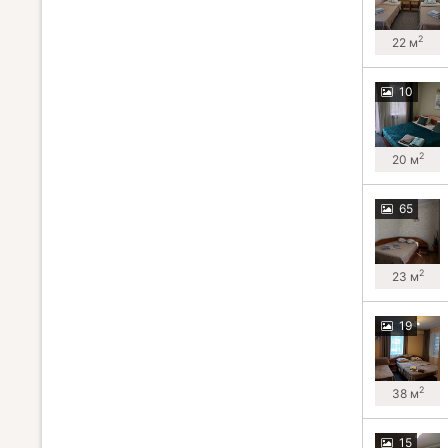
2
22 м
10
2
20 м
65
2
23 м
19
2
38 м
15