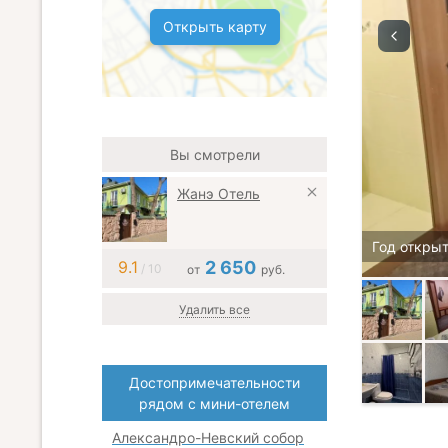
Открыть карту
Вы смотрели
Жанэ Отель
Год открыт
9.1
2 650
/ 10
от
руб.
Удалить все
Достопримечательности
рядом с мини-отелем
Александро-Невский собор