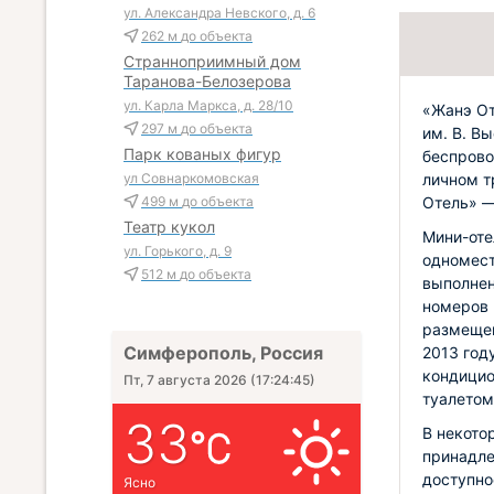
ул. Александра Невского, д. 6
262 м
до объекта
Странноприимный дом
Таранова-Белозерова
ул. Карла Маркса, д. 28/10
«Жанэ От
297 м
до объекта
им. В. В
Парк кованых фигур
беспрово
личном т
ул Совнаркомовская
Отель» —
499 м
до объекта
Театр кукол
Мини-оте
ул. Горького, д. 9
одномест
512 м
до объекта
выполнен
номеров 
размещен
Симферополь, Россия
2013 год
кондицио
Пт, 7 августа 2026
(
17:24:47
)
туалетом
33
В некото
принадле
доступно
Ясно