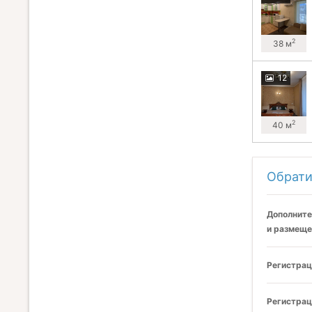
2
38 м
12
2
40 м
Обрати
Дополните
и размеще
Регистрац
Регистрац