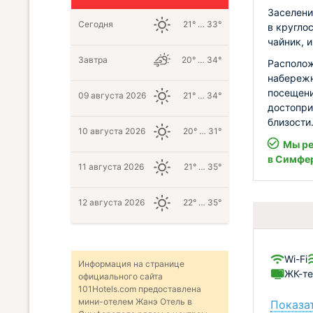
Заселени
Сегодня
21° … 33°
в кругло
чайник, 
Завтра
20° … 34°
Располож
набережн
посещени
09 августа 2026
21° … 34°
достопри
близости
10 августа 2026
20° … 31°
Мы ре
в Симфе
11 августа 2026
21° … 35°
12 августа 2026
22° … 35°
Wi-Fi
Информация на странице
ЖК-те
официального сайта
101Hotels.com предоставлена
мини-отелем Жанэ Отель в
Показат