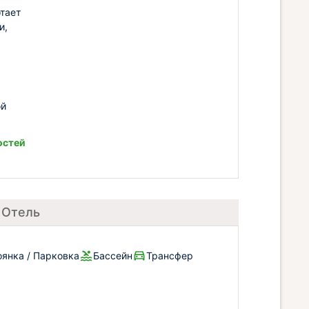
тает
и,
ой
остей
 Отель
оянка / Парковка
Бассейн
Трансфер