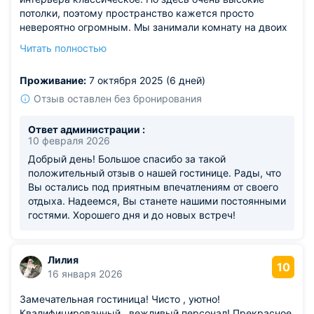
потолки, поэтому пространство кажется просто
невероятно огромным. Мы занимали комнату на двоих
под номером 10. Нам конечно же все понравилось,
Читать полностью
включая мебель, сантехнику, состояние техники. Очень
удобно расположена кровать, тумбы и розетки со
Проживание:
7 октября 2025 (6 дней)
светом. Ванная комната продумана.
Отзыв оставлен без бронирования
Ответ администрации :
10 февраля 2026
Добрый день! Большое спасибо за такой
положительный отзыв о нашей гостинице. Рады, что
Вы остались под приятным впечатлениям от своего
отдыха. Надеемся, Вы станете нашими постоянными
гостями. Хорошего дня и до новых встреч!
Лилия
10
16 января 2026
Замечательная гостиница! Чисто , уютно!
Квалифицированный , вежливый персонал! Прекрасное