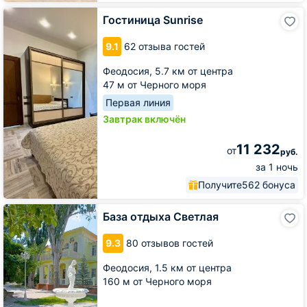
Гостиница
Гостиница Sunrise
Sunrise
9.1
62 отзыва гостей
Феодосия,
5.7 км от центра
47 м от Черного моря
Первая линия
Завтрак включён
11 232
от
руб.
за 1 ночь
Получите
562 бонуса
База
База отдыха Светлая
отдыха
Светлая
9.3
80 отзывов гостей
Феодосия,
1.5 км от центра
160 м от Черного моря