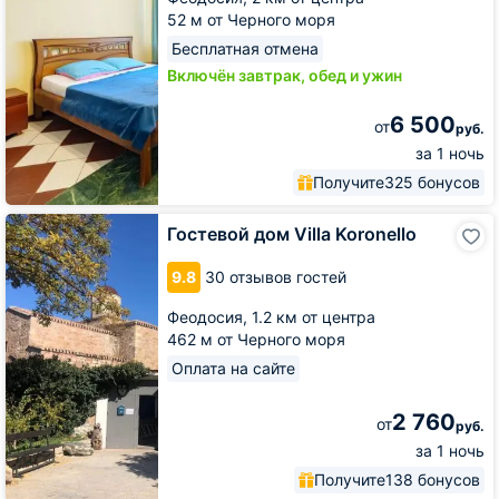
52 м от Черного моря
Бесплатная отмена
Включён завтрак, обед и ужин
6 500
от
руб.
за 1 ночь
Получите
325 бонусов
Гостевой
Гостевой дом Villa Koronello
дом
Villa
9.8
30 отзывов гостей
Koronello
Феодосия,
1.2 км от центра
462 м от Черного моря
Оплата на сайте
2 760
от
руб.
за 1 ночь
Получите
138 бонусов