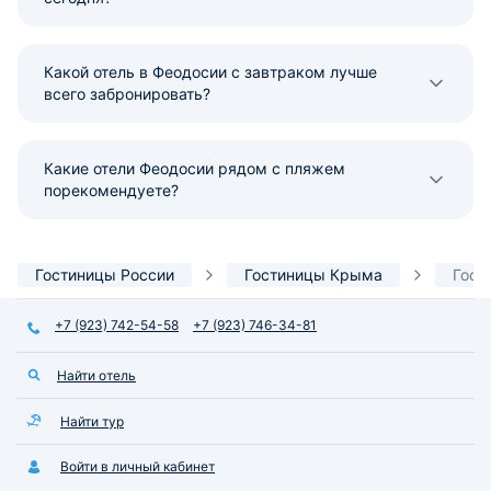
Какой отель в Феодосии с завтраком лучше
всего забронировать?
Какие отели Феодосии рядом с пляжем
порекомендуете?
Гостиницы России
Гостиницы Крыма
Гост
+7 (923) 742-54-58
+7 (923) 746-34-81
Найти отель
Найти тур
Войти в личный кабинет