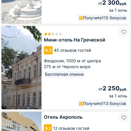
2 300
от
руб.
за 1 ночь
Получите
115 бонусов
Мини-
отель
На
Мини-отель На Греческой
Греческой
9.3
45 отзывов гостей
Феодосия,
1000 м от центра
275 м от Черного моря
Бесплатная отмена
2 250
от
руб.
за 1 ночь
Получите
113 бонусов
Отель
Отель Акрополь
Акрополь
9.1
12 отзывов гостей