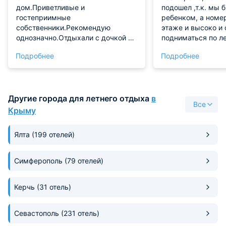
дом.Приветливые и
подошел ,т.к. мы 
гостеприимные
ребенком, а номер
собственники.Рекомендую
этаже и высоко и
однозначно.Отдыхали с дочкой 4-
подниматься по л
ро суток.Без нареканий.
территории есть 
Подробнее
Подробнее
Замечательная кухня для гостей,в
домики и они прямо супер, но нам
которой есть всё.
было дороговато.
Хороший,ухоженный двор.Чистый
и тёплый бассейн. Остались очень
Другие города для летнего отдыха
в
довольны.
Все
Крыму
Ялта
(199 отелей)
Симферополь
(79 отелей)
Керчь
(31 отель)
Севастополь
(231 отель)