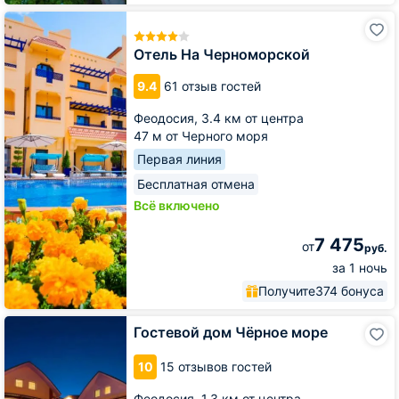
Отель
На
Черноморской
Отель На Черноморской
9.4
61 отзыв гостей
Феодосия,
3.4 км от центра
47 м от Черного моря
Первая линия
Бесплатная отмена
Всё включено
7 475
от
руб.
за 1 ночь
Получите
374 бонуса
Гостевой
Гостевой дом Чёрное море
дом
Чёрное
10
15 отзывов гостей
море
Феодосия,
1.3 км от центра