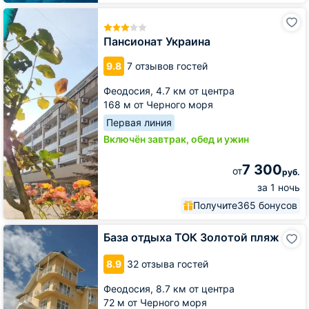
Пансионат
Украина
Пансионат Украина
9.8
7 отзывов гостей
Феодосия,
4.7 км от центра
168 м от Черного моря
Первая линия
Включён завтрак, обед и ужин
7 300
от
руб.
за 1 ночь
Получите
365 бонусов
База
База отдыха ТОК Золотой пляж
отдыха
ТОК
8.9
32 отзыва гостей
Золотой
пляж
Феодосия,
8.7 км от центра
72 м от Черного моря