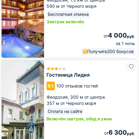
590 м от Черного моря
Бесплатная отмена
Завтрак включён
4 000
от
руб.
за 1 ночь
Получите
200 бонусов
Гостиница
Лидия
Гостиница Лидия
9.1
100 отзывов гостей
Феодосия,
300 м от центра
357 м от Черного моря
Оплата на сайте
Включён завтрак, обед и ужин
6 300
от
руб.