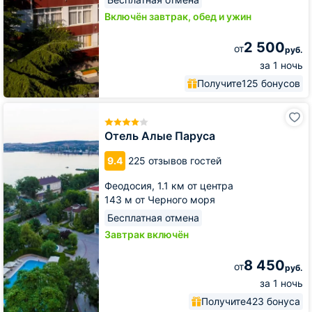
Включён завтрак, обед и ужин
2 500
от
руб.
за 1 ночь
Получите
125 бонусов
Отель
Алые
Паруса
Отель Алые Паруса
9.4
225 отзывов гостей
Феодосия,
1.1 км от центра
143 м от Черного моря
Бесплатная отмена
Завтрак включён
8 450
от
руб.
за 1 ночь
Получите
423 бонуса