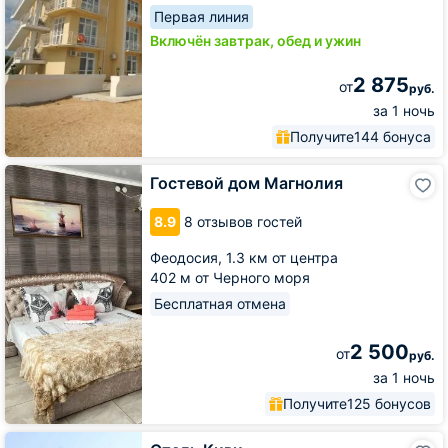
Первая линия
Включён завтрак, обед и ужин
2 875
от
руб.
за 1 ночь
Получите
144 бонуса
Гостевой
Гостевой дом Магнолия
дом
Магнолия
8.9
8 отзывов гостей
Феодосия,
1.3 км от центра
402 м от Черного моря
Бесплатная отмена
2 500
от
руб.
за 1 ночь
Получите
125 бонусов
Отель