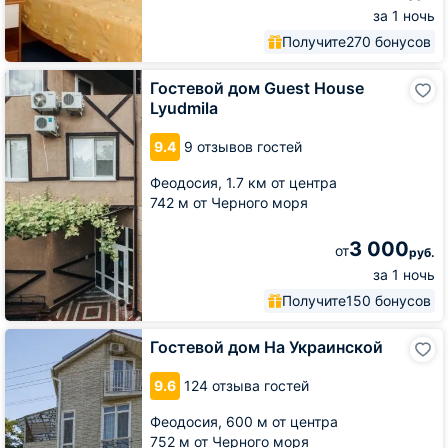
за 1 ночь
Получите
270 бонусов
Гостевой
Гостевой дом Guest House
дом
Lyudmila
Guest
House
9.4
9 отзывов гостей
Lyudmila
Феодосия,
1.7 км от центра
742 м от Черного моря
3 000
от
руб.
за 1 ночь
Получите
150 бонусов
Гостевой
Гостевой дом На Украинской
дом
На
9.6
124 отзыва гостей
Украинской
Феодосия,
600 м от центра
752 м от Черного моря