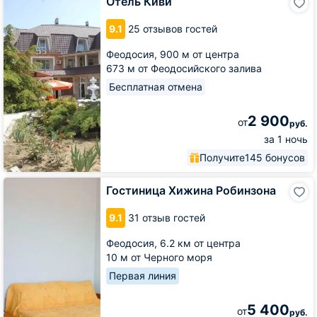
Отель Киви
Киви
9.1
25 отзывов гостей
Феодосия,
900 м от центра
673 м от Феодосийского залива
Бесплатная отмена
2 900
от
руб.
за 1 ночь
Получите
145 бонусов
Гостиница
Гостиница Хижина Робинзона
Хижина
Робинзона
9.1
31 отзыв гостей
Феодосия,
6.2 км от центра
10 м от Черного моря
Первая линия
5 400
от
руб.