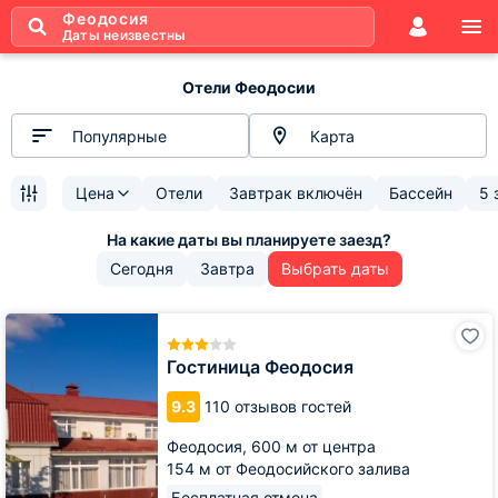
Феодосия
Даты неизвестны
Отели Феодосии
Популярные
Карта
Цена
Отели
Завтрак включён
Бассейн
5 
Сегодня
Завтра
Выбрать даты
Гостиница
Феодосия
Гостиница Феодосия
9.3
110 отзывов гостей
Феодосия,
600 м от центра
154 м от Феодосийского залива
Бесплатная отмена