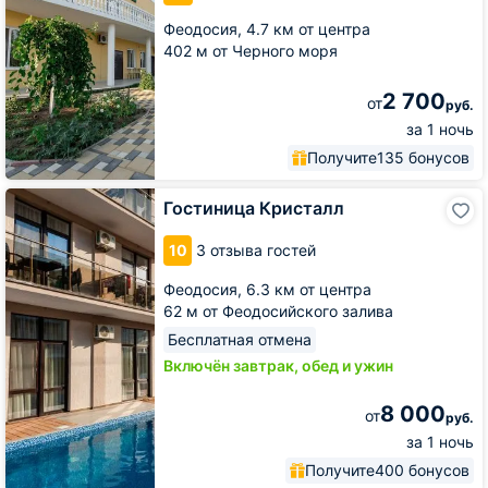
Феодосия,
4.7 км от центра
402 м от Черного моря
2 700
от
руб.
за 1 ночь
Получите
135 бонусов
Гостиница
Гостиница Кристалл
Кристалл
10
3 отзыва гостей
Феодосия,
6.3 км от центра
62 м от Феодосийского залива
Бесплатная отмена
Включён завтрак, обед и ужин
8 000
от
руб.
за 1 ночь
Получите
400 бонусов