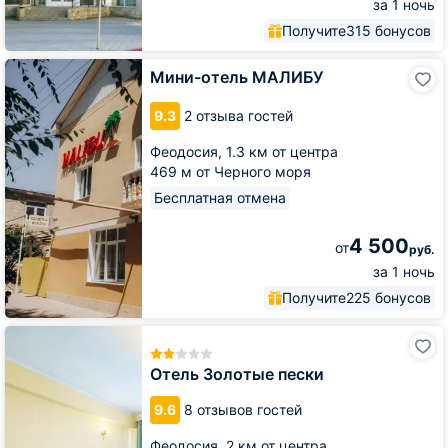
за 1 ночь
Получите
315 бонусов
Мини-
Мини-отель МАЛИБУ
отель
МАЛИБУ
9.3
2 отзыва гостей
Феодосия,
1.3 км от центра
469 м от Черного моря
Бесплатная отмена
4 500
от
руб.
за 1 ночь
Получите
225 бонусов
Отель
Золотые
пески
Отель Золотые пески
9.6
8 отзывов гостей
Феодосия,
2 км от центра