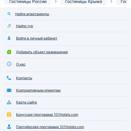
Гостиницы России
Гостиницы Крыма
Гост
Найти апартаменты
Найти тур
Войти в личный кабинет
Добавить объект размещения
О нас
Контакты
Корпоративным клиентам
Карта сайта
Бонусная программа 101Hotels.com
Партнёрская программа 101Hotels.com