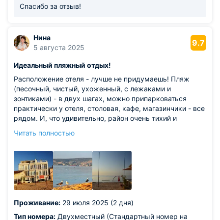
шашлыка. С удовольствием приедем снова и
Спасибо за отзыв!
рекомендуем другим отдыхающим!
Нина
9.7
5 августа 2025
Идеальный пляжный отдых!
Расположение отеля - лучше не придумаешь! Пляж
(песочный, чистый, ухоженный, с лежаками и
зонтиками) - в двух шагах, можно припарковаться
практически у отеля, столовая, кафе, магазинчики - все
рядом. И, что удивительно, район очень тихий и
спокойный, отдыху ничто не мешает. Хозяйка очень
Читать полностью
приветливая. Мы приехали раньше договоренного
времени - поселились без проблем. Чисто, все
необходимое для проживания в номере есть. Постель
удобная, кондиционер - что надо! Недалеко по
коридору кухня со всем необходимым, чтобы
разогреть и ли приготовить еду, есть чайник, который
можно взять в номер. Персонал приветливый. От души
Проживание:
29 июля 2025 (2 дня)
рекомендую!
Из недостатков: после долгого раздумья не могу
Тип номера:
Двухместный (Стандартный номер на