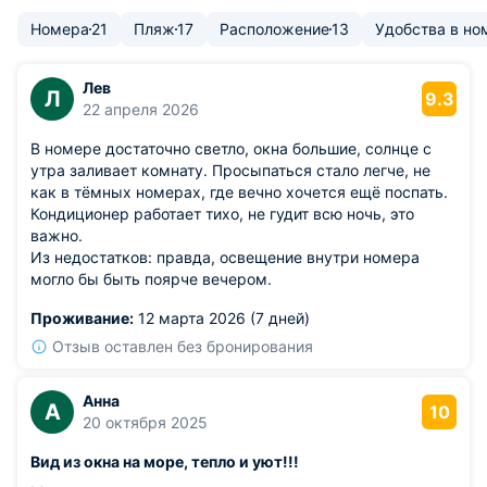
Номера
21
Пляж
17
Расположение
13
Удобства в но
Лев
Л
9.3
22 апреля 2026
В номере достаточно светло, окна большие, солнце с
утра заливает комнату. Просыпаться стало легче, не
как в тёмных номерах, где вечно хочется ещё поспать.
Кондиционер работает тихо, не гудит всю ночь, это
важно.
Из недостатков: правда, освещение внутри номера
могло бы быть поярче вечером.
Проживание:
12 марта 2026 (7 дней)
Отзыв оставлен без бронирования
Анна
А
10
20 октября 2025
Вид из окна на море, тепло и уют!!!