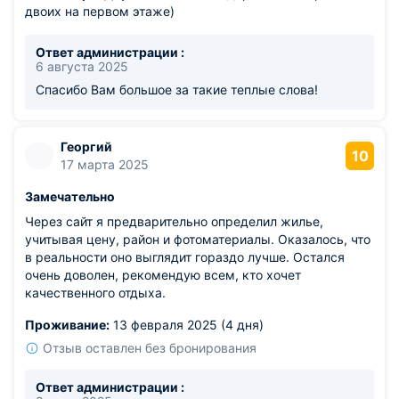
назвать ни одного фактора, который можно было бы
двоих на первом этаже)
записать "в минус" отелю. Для тихого семейного отдыха
в шаговой доступности от пляжа в недорогой ценовой
Ответ администрации :
категории - идеально!
6 августа 2025
Спасибо Вам большое за такие теплые слова!
Георгий
10
17 марта 2025
Замечательно
Через сайт я предварительно определил жилье,
учитывая цену, район и фотоматериалы. Оказалось, что
в реальности оно выглядит гораздо лучше. Остался
очень доволен, рекомендую всем, кто хочет
качественного отдыха.
Проживание:
13 февраля 2025 (4 дня)
Отзыв оставлен без бронирования
Ответ администрации :