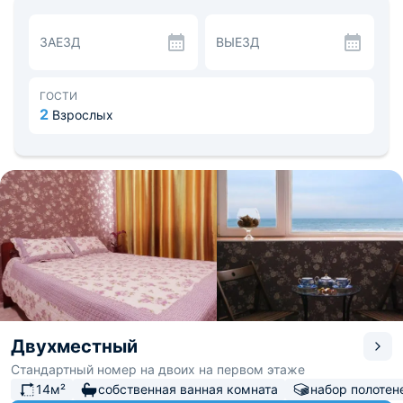
кондиционер. Ванная комната укомплектована
гигиеническими средствами.
ЗАЕЗД
ВЫЕЗД
Категория Апартаменты включает в себя удобную
кухонную зону. Пообедать можно также в кафе
неподалеку от пляжа.
В шаговой доступности работают различные магазины.
ГОСТИ
К посещению рекомендуют: Музей Веры Мухиной и
2
Взрослых
картинную галерею им. И.К. Айвазовского. Расстояние
до железнодорожной станции — 0,4 км, до аэропорта
Керчь — 86,8 км.
Двухместный
Стандартный номер на двоих на первом этаже
14м²
собственная ванная комната
набор полотен