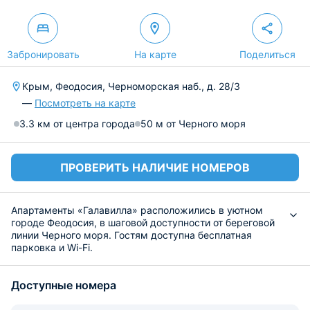
Забронировать
На карте
Поделиться
Крым, Феодосия, Черноморская наб., д. 28/3
—
Посмотреть на карте
3.3 км от центра города
50 м от Черного моря
ПРОВЕРИТЬ НАЛИЧИЕ НОМЕРОВ
Апартаменты «Галавилла» расположились в уютном
городе Феодосия, в шаговой доступности от береговой
линии Черного моря. Гостям доступна бесплатная
парковка и Wi-Fi.
Разместиться предлагается в одном из 13
комфортабельных номеров. Каждый из них выполнен в
Доступные номера
современном стиле и в своем оснащении имеет
функциональную мебель и технику: двуспальная
кровать, зоны для хранения личных вещей, телевизор,