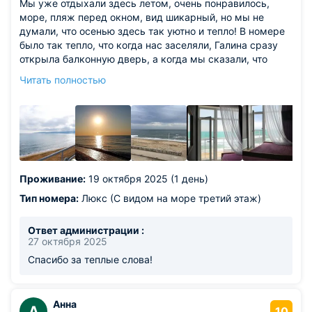
Мы уже отдыхали здесь летом, очень понравилось,
море, пляж перед окном, вид шикарный, но мы не
думали, что осенью здесь так уютно и тепло! В номере
было так тепло, что когда нас заселяли, Галина сразу
открыла балконную дверь, а когда мы сказали, что
тепло же уходит, нам ответили - мы поддерживаем
Читать полностью
такую температуру, что бы гости и в холодное время
года дышали морем и слышали шум прибоя... Такая
забота покорила наши сердца, теперь мы
добровольные пленники этого места!
Проживание:
19 октября 2025 (1 день)
Тип номера:
Люкс (С видом на море третий этаж)
Ответ администрации :
27 октября 2025
Спасибо за теплые слова!
Анна
А
10