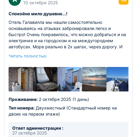
10 октября 2025
Спокойно мило душевно...!
Отель Галавилла мы нашли самостоятельно
основываясь на отзывах забронировали легко и
быстро! Очень понравилось, что можно добраться и на
электричке и на городском и на междугороднем
автобусах. Море реально в 2х шагах, через дорогу. И
какое море!!! Какой необыкновенный цвет! и песок на
Читать полностью
дне и главное песок на берегу! Он из частей разных
ракушек. Обработанных и приятных для наступания и
рассыпания... Не удержались и горсточку этого чудо-
песочка прихватили для тёплых приятных
воспоминаний об этом местечке! Персонал очень
вежливый, радушно пригласил заселиться пораньше. В
номере чистота и всё необходимое приятного качества
Проживание:
2 октября 2025 (1 день)
и тактильности, начиная от постельного, полотенец и
заканчивая ...посудой и наполненностью ванной
Тип номера:
Двухместный (Стандартный номер на
комнаты! В октябре никто не мешал громкими звуками.
двоих на первом этаже)
Рядом есть не одно кафе. Приятное впечатление
оставила крыша отеля, оборудованная для отдыха
Ответ администрации :
гостей! Можно заказать мангал для приготовления
27 октября 2025