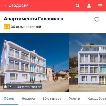
ФЕОДОСИЯ
Апартаменты Галавилла
30 отзывов гостей
9.8
271 + 39 фото гостей
Обзор
Номера
30 отзывов
Услуги
Как добра