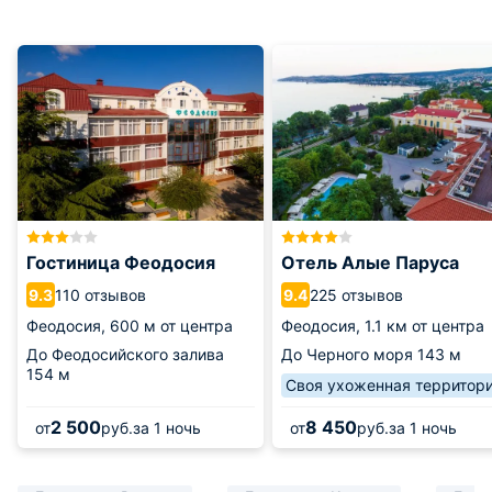
Гостиница Феодосия
Отель Алые Паруса
110 отзывов
225 отзывов
9.3
9.4
Феодосия,
600 м от центра
Феодосия,
1.1 км от центра
До Феодосийского залива
До Черного моря
143 м
154 м
Своя ухоженная территор
2 500
8 450
от
руб.
за 1 ночь
от
руб.
за 1 ночь