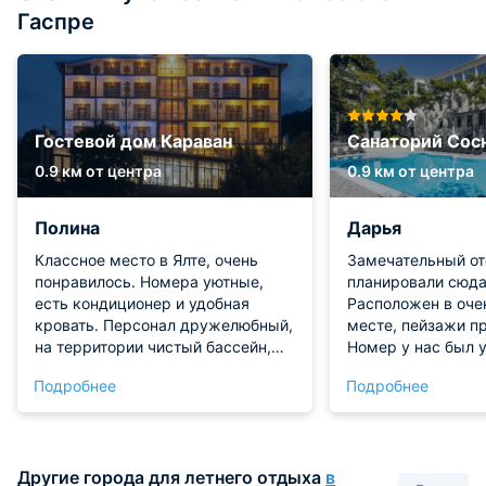
Гаспре
Гостевой дом Караван
Санаторий Сос
0.9 км от центра
0.9 км от центра
Полина
Дарья
Классное место в Ялте, очень
Замечательный от
понравилось. Номера уютные,
планировали сюда
есть кондиционер и удобная
Расположен в оче
кровать. Персонал дружелюбный,
месте, пейзажи п
на территории чистый бассейн,
Номер у нас был 
ресторан и отличная зона отдыха.
просторный, вся т
Подробнее
Подробнее
Самый большой плюс —
мебель в полном 
потрясающий вид на море и
Большой выбор пи
Ласточкино гнездо прямо из окна.
несколько рестор
С парковкой проблем не было.
остались довольн
Другие города для летнего отдыха
в
Место хорошее, рекомендую