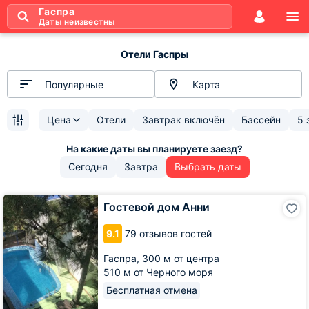
Гаспра
Даты неизвестны
Отели Гаспры
Популярные
Карта
Цена
Отели
Завтрак включён
Бассейн
5 
Сегодня
Завтра
Выбрать даты
Гостевой
Гостевой дом Анни
дом
Анни
9.1
79 отзывов гостей
Гаспра,
300 м от центра
510 м от Черного моря
Бесплатная отмена