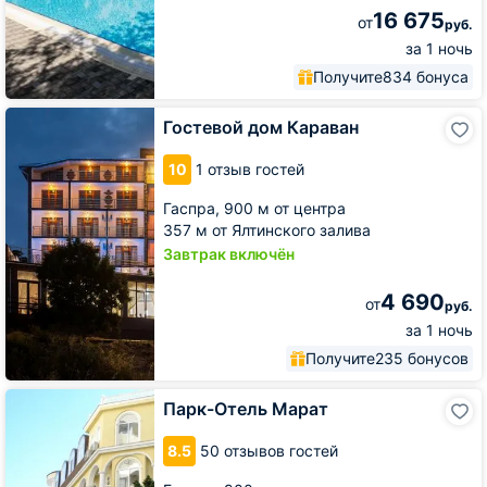
16 675
от
руб.
за 1 ночь
Получите
834 бонуса
Гостевой
Гостевой дом Караван
дом
Караван
10
1 отзыв гостей
Гаспра,
900 м от центра
357 м от Ялтинского залива
Завтрак включён
4 690
от
руб.
за 1 ночь
Получите
235 бонусов
Парк-
Парк-Отель Марат
Отель
Марат
8.5
50 отзывов гостей