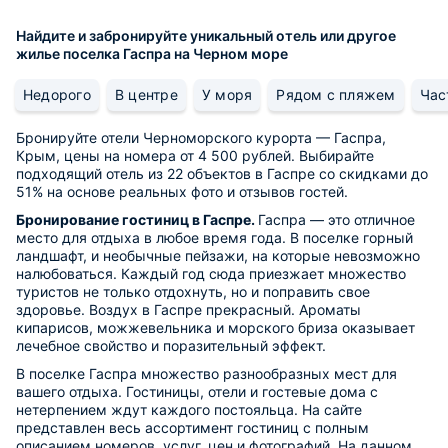
Найдите и забронируйте уникальный отель или другое
жилье поселка Гаспра на Черном море
Недорого
В центре
У моря
Рядом с пляжем
Час
Бронируйте отели Черноморского курорта — Гаспра,
Крым, цены на номера от 4 500 рублей. Выбирайте
подходящий отель из 22 объектов в Гаспре со скидками до
51% на основе реальных фото и отзывов гостей.
Бронирование гостиниц в Гаспре.
Гаспра — это отличное
место для отдыха в любое время года. В поселке горный
ландшафт, и необычные пейзажи, на которые невозможно
налюбоваться. Каждый год сюда приезжает множество
туристов не только отдохнуть, но и поправить свое
здоровье. Воздух в Гаспре прекрасный. Ароматы
кипарисов, можжевельника и морского бриза оказывает
лечебное свойство и поразительный эффект.
В поселке Гаспра множество разнообразных мест для
вашего отдыха. Гостиницы, отели и гостевые дома с
нетерпением ждут каждого постояльца. На сайте
представлен весь ассортимент гостиниц с полным
описанием номеров, услуг, цен и фотографий. На данном