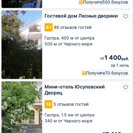
Получите
500 бонусов
Гостевой
Гостевой дом Лесные дворики
дом
Лесные
9.1
46 отзывов гостей
дворики
Гаспра,
400 м от центра
500 м от Черного моря
1 400
от
руб.
за 1 ночь
Получите
70 бонусов
Мини-
Мини-отель Юсуповский
отель
Дворец
Юсуповский
Дворец
10
5 отзывов гостей
Гаспра,
1.5 км от центра
340 м от Черного моря