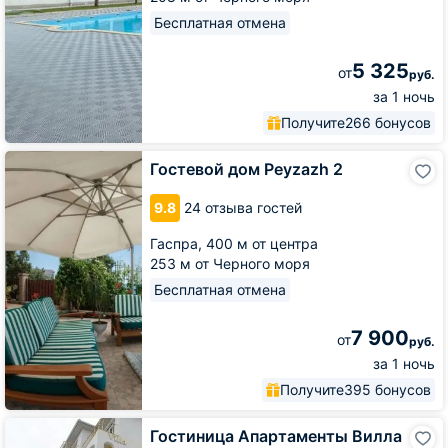
Бесплатная отмена
5 325
от
руб.
за 1 ночь
Получите
266 бонусов
Гостевой
Гостевой дом Peyzazh 2
дом
Peyzazh
9.8
24 отзыва гостей
2
Гаспра,
400 м от центра
253 м от Черного моря
Бесплатная отмена
7 900
от
руб.
за 1 ночь
Получите
395 бонусов
Гостиница
Гостиница Апартаменты Вилла
Апартаменты