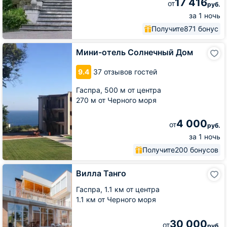
17 416
от
руб.
за 1 ночь
Получите
871 бонус
Мини-
Мини-отель Солнечный Дом
отель
Солнечный
9.4
37 отзывов гостей
Дом
Гаспра,
500 м от центра
270 м от Черного моря
4 000
от
руб.
за 1 ночь
Получите
200 бонусов
Вилла
Вилла Танго
Танго
Гаспра,
1.1 км от центра
1.1 км от Черного моря
30 000
от
руб.