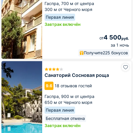
Гаспра,
700 м от центра
300 м от Черного моря
Первая линия
Завтрак включён
4 500
от
руб.
за 1 ночь
Получите
225 бонусов
Санаторий
Сосновая
роща
Санаторий Сосновая роща
9.6
18 отзывов гостей
Гаспра,
900 м от центра
650 м от Черного моря
Первая линия
Бесплатная отмена
Завтрак включён