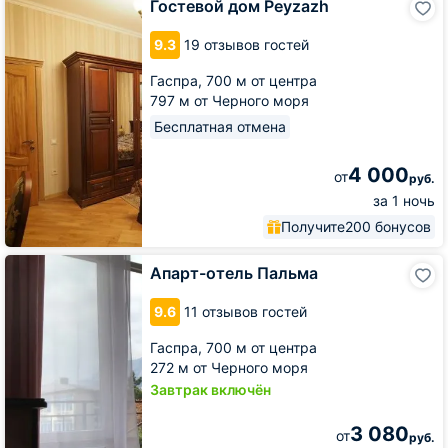
Гостевой дом Peyzazh
дом
Peyzazh
9.3
19 отзывов гостей
Гаспра,
700 м от центра
797 м от Черного моря
Бесплатная отмена
4 000
от
руб.
за 1 ночь
Получите
200 бонусов
Апарт-
Апарт-отель Пальма
отель
Пальма
9.6
11 отзывов гостей
Гаспра,
700 м от центра
272 м от Черного моря
Завтрак включён
3 080
от
руб.