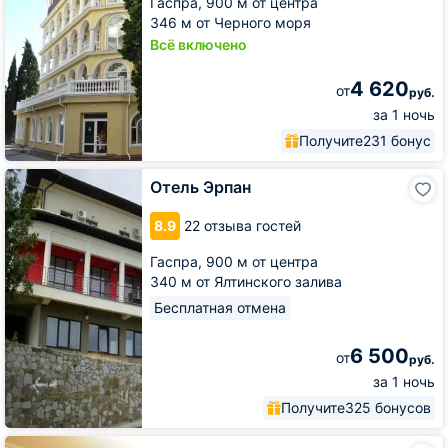
Гаспра,
900 м от центра
346 м от Черного моря
Всё включено
4 620
от
руб.
за 1 ночь
Получите
231 бонус
Отель
Отель Эрпан
Эрпан
8.9
22 отзыва гостей
Гаспра,
900 м от центра
340 м от Ялтинского залива
Бесплатная отмена
6 500
от
руб.
за 1 ночь
Получите
325 бонусов
Гостевой