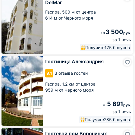
DelMar
Вилла
DelMar
Гаспра,
500 м от центра
614 м от Черного моря
3 500
от
руб.
за 1 ночь
Получите
175 бонусов
Гостиница
Гостиница Александрия
Александрия
9.1
3 отзыва гостей
Гаспра,
1.2 км от центра
959 м от Черного моря
5 691
от
руб.
за 1 ночь
Получите
285 бонусов
Гостевой
Гостевой дом Ворониных