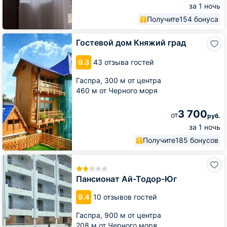
за 1 ночь
Получите
154 бонуса
Гостевой
Гостевой дом Княжий град
дом
Княжий
9.3
43 отзыва гостей
град
Гаспра,
300 м от центра
460 м от Черного моря
3 700
от
руб.
за 1 ночь
Получите
185 бонусов
Пансионат
Ай-
Тодор-
Пансионат Ай-Тодор-Юг
Юг
9.4
10 отзывов гостей
Гаспра,
900 м от центра
208 м от Черного моря