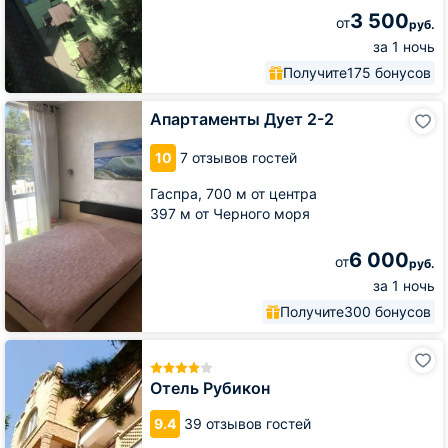
3 500
от
руб.
за 1 ночь
Получите
175 бонусов
Апартаменты
Апартаменты Дует 2-2
Дует
2-
10
7 отзывов гостей
2
Гаспра,
700 м от центра
397 м от Черного моря
6 000
от
руб.
за 1 ночь
Получите
300 бонусов
Отель
Рубикон
Отель Рубикон
9.4
39 отзывов гостей