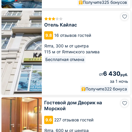
Получите
325 бонусов
Отель
Кайлас
Отель Кайлас
9.8
16 отзывов гостей
Ялта,
300 м от центра
115 м от Ялтинского залива
Бесплатная отмена
6 430
от
руб.
за 1 ночь
Получите
322 бонуса
Гостевой
Гостевой дом Дворик на
дом
Морской
Дворик
на
9.6
227 отзывов гостей
Морской
Ялта,
600 м от центра