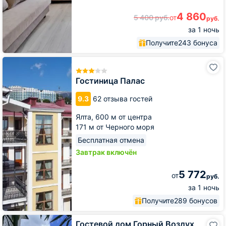
4 860
5 400
руб.
от
руб.
за 1 ночь
Получите
243 бонуса
Гостиница
Палас
Гостиница Палас
9.3
62 отзыва гостей
Ялта,
600 м от центра
171 м от Черного моря
Бесплатная отмена
Завтрак включён
5 772
от
руб.
за 1 ночь
Получите
289 бонусов
Гостевой
Гостевой дом Горный Воздух