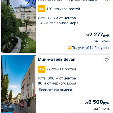
дом
Горный
8.9
120 отзывов гостей
Воздух
Ялта,
1.3 км от центра
1.4 км от Черного моря
2 277
от
руб.
за 1 ночь
Получите
114 бонусов
Мини-
Мини-отель Seven
отель
Seven
9.4
72 отзыва гостей
Ялта,
600 м от центра
80 м от Черного моря
Бесплатная отмена
6 500
от
руб.
за 1 ночь