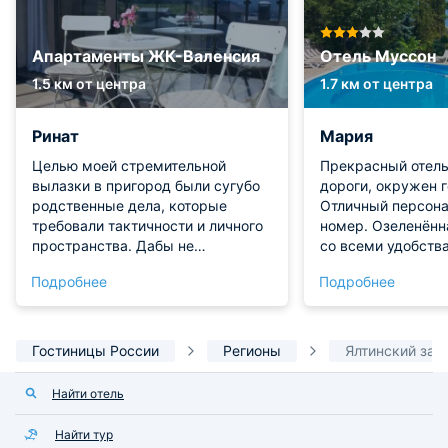
Апартаменты ЖК-Валенсия
Отель Муссон
1.5 км от центра
1.7 км от центра
Ринат
Мария
Целью моей стремительной
Прекрасный отель
вылазки в пригород были сугубо
дороги, окружен 
родственные дела, которые
Отличный персона
требовали тактичности и личного
номер. Озеленённ
пространства. Дабы не
со всеми удобств
обременять родных бытовыми
вкусные завтраки
Подробнее
Подробнее
вопросами, я забронировал
отдельное помещение со всеми
удобствами. Заведение подкупает
своей интеллигентной
Гостиницы России
Регионы
Ялтинский зал
сдержанностью и плавным
течением времени,
Найти отель
способствующим ментальной
перезагрузке. Благотворная
Найти тур
звуковая пустота эффективно