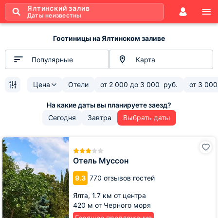
Ялтинский залив
Даты неизвестны
Гостиницы на Ялтинском заливе
Популярные
Карта
Цена
Отели
от
2 000
до
3 000
руб.
от
3 000
Сегодня
Завтра
Выбрать даты
Отель
Муссон
Отель Муссон
9.3
770 отзывов гостей
Ялта,
1.7 км от центра
420 м от Черного моря
Горящее предложение