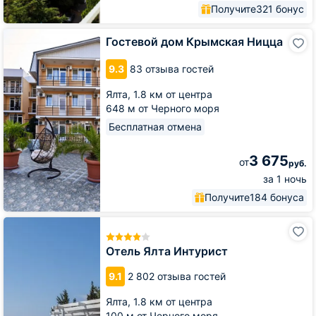
Получите
321 бонус
Гостевой
Гостевой дом Крымская Ницца
дом
Крымская
9.3
83 отзыва гостей
Ницца
Ялта,
1.8 км от центра
648 м от Черного моря
Бесплатная отмена
3 675
от
руб.
за 1 ночь
Получите
184 бонуса
Отель
Ялта
Интурист
Отель Ялта Интурист
9.1
2 802 отзыва гостей
Ялта,
1.8 км от центра
100 м от Черного моря