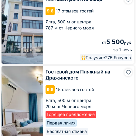
дом
Жонкьер
9.6
17 отзывов гостей
Ялта,
600 м от центра
787 м от Черного моря
5 500
от
руб.
за 1 ночь
Получите
275 бонусов
Гостевой
Гостевой дом Пляжный на
дом
Дражинского
Пляжный
на
9.6
15 отзывов гостей
Дражинского
Ялта,
500 м от центра
20 м от Черного моря
Горящее предложение
Первая линия
Бесплатная отмена