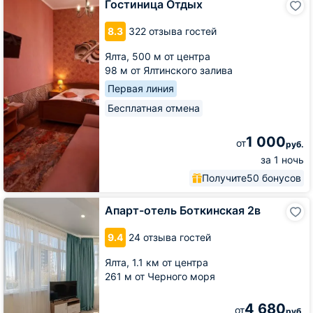
Гостиница Отдых
Отдых
8.3
322 отзыва гостей
Ялта,
500 м от центра
98 м от Ялтинского залива
Первая линия
Бесплатная отмена
1 000
от
руб.
за 1 ночь
Получите
50 бонусов
Апарт-
Апарт-отель Боткинская 2в
отель
Боткинская
9.4
24 отзыва гостей
2в
Ялта,
1.1 км от центра
261 м от Черного моря
4 680
от
руб.