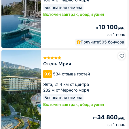
Бесплатная отмена
Включён завтрак, обед и ужин
10 100
от
руб.
за 1 ночь
Получите
505 бонусов
Отель
Мрия
Отель Мрия
9.6
534 отзыва гостей
Ялта,
21.4 км от центра
282 м от Черного моря
Бесплатная отмена
Включён завтрак, обед и ужин
34 860
от
руб.
за 1 ночь