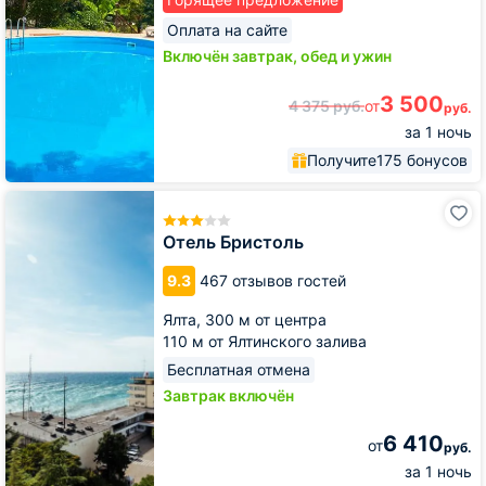
Оплата на сайте
Включён завтрак, обед и ужин
3 500
4 375
руб.
от
руб.
за 1 ночь
Получите
175 бонусов
Отель
Бристоль
Отель Бристоль
9.3
467 отзывов гостей
Ялта,
300 м от центра
110 м от Ялтинского залива
Бесплатная отмена
Завтрак включён
6 410
от
руб.
за 1 ночь