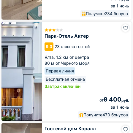
за 1 ночь
Получите
234 бонуса
Парк-
Отель
Актер
Парк-Отель Актер
9.3
23 отзыва гостей
Ялта,
1.2 км от центра
80 м от Черного моря
Первая линия
Бесплатная отмена
Завтрак включён
9 400
от
руб.
за 1 ночь
Получите
470 бонусов
Гостевой
Гостевой дом Коралл
дом