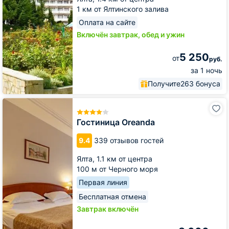
1 км от Ялтинского залива
Оплата на сайте
Включён завтрак, обед и ужин
5 250
от
руб.
за 1 ночь
Получите
263 бонуса
Гостиница
Oreanda
Гостиница Oreanda
9.4
339 отзывов гостей
Ялта,
1.1 км от центра
100 м от Черного моря
Первая линия
Бесплатная отмена
Завтрак включён