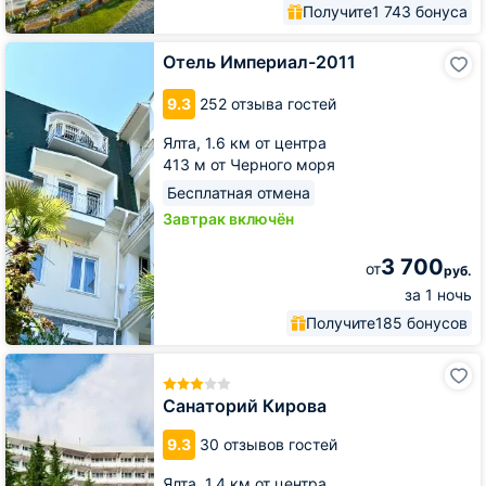
Получите
1 743 бонуса
Отель
Отель Империал-2011
Империал-2011
9.3
252 отзыва гостей
Ялта,
1.6 км от центра
413 м от Черного моря
Бесплатная отмена
Завтрак включён
3 700
от
руб.
за 1 ночь
Получите
185 бонусов
Санаторий
Кирова
Санаторий Кирова
9.3
30 отзывов гостей
Ялта,
1.4 км от центра