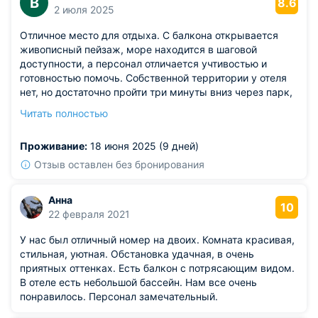
В
8.6
2 июля 2025
Отличное место для отдыха. С балкона открывается
живописный пейзаж, море находится в шаговой
доступности, а персонал отличается учтивостью и
готовностью помочь. Собственной территории у отеля
нет, но достаточно пройти три минуты вниз через парк,
чтобы оказаться на пляже. Не могу дать оценку пляжу,
Читать полностью
так как во время моего пребывания велась активная
подготовка набережной. Однако работы проводились
Проживание:
18 июня 2025 (9 дней)
основательно, поэтому уверен, что в сезон здесь будет
замечательно. Номер превзошел все ожидания, мы
Отзыв оставлен без бронирования
снимали апартаменты Лофт на третьем этаже с тремя
спальнями, в которых было все необходимое для
Анна
комфортного проживания.
10
22 февраля 2021
У нас был отличный номер на двоих. Комната красивая,
стильная, уютная. Обстановка удачная, в очень
приятных оттенках. Есть балкон с потрясающим видом.
В отеле есть небольшой бассейн. Нам все очень
понравилось. Персонал замечательный.