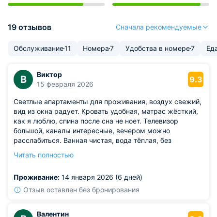
19 отзывов
Сначала рекомендуемые
Обслуживание
11
Номера
7
Удобства в номере
7
Ед
Виктор
В
9.3
15 февраля 2026
Светлые апартаменты для проживания, воздух свежий,
вид из окна радует. Кровать удобная, матрас жёсткий,
как я люблю, спина после сна не ноет. Телевизор
большой, каналы интересные, вечером можно
расслабиться. Ванная чистая, вода тёплая, без
перепадов. Понравилось, что в номере тихо, даже если
Читать полностью
за окном шумно.
Из недостатков: лампа в светильнике на тумбочке
Проживание:
14 января 2026 (6 дней)
мигает.
Отзыв оставлен без бронирования
Валентин