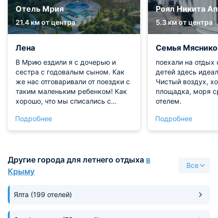
Отель Мрия
Роял Никита А
21.4 км от центра
5.3 км от центра
Лена
Семья Мясник
В Мрию ездили я с дочерью и
поехали на отдых 
сестра с годовалым сыном. Как
детей здесь идеа
же нас отговаривали от поездки с
Чистый воздух, х
таким маленьким ребенком! Как
площадка, моря с
хорошо, что мы списались с
отелем.
администрацией отеля и поехали.
Подробнее
Подробнее
И тем не менее, мы рты разинули
от удивления, увидев, как нам
укомплектовали номер
специально для проживания в
Другие города для летнего отдыха
в
нем ребенка. Мы и дома-то не
Все
всеми этими замечательными
Крыму
приспособлениями пользуемся.
Ванночка, горшок, детский
Ялта
(199 отелей)
ночничок, нагреватель для еды,
пеленки и еще куча всего,
делающего жизнь малыша и