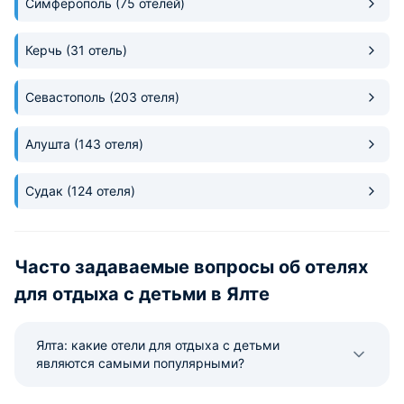
Симферополь
(75 отелей)
мамы комфортной. Спасибо
огромное персоналу отеля за
Керчь
(31 отель)
такое отношение к гостям!
Севастополь
(203 отеля)
Алушта
(143 отеля)
Судак
(124 отеля)
Часто задаваемые вопросы об отелях
для отдыха с детьми в Ялте
Ялта: какие отели для отдыха с детьми
являются самыми популярными?