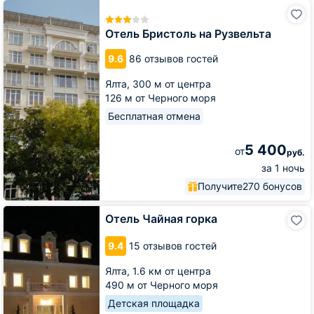
Отель
Бристоль
на
Отель Бристоль на Рузвельта
Рузвельта
9.6
86 отзывов гостей
Ялта,
300 м от центра
126 м от Черного моря
Бесплатная отмена
5 400
от
руб.
за 1 ночь
Получите
270 бонусов
Отель
Отель Чайная горка
Чайная
горка
9.4
15 отзывов гостей
Ялта,
1.6 км от центра
490 м от Черного моря
Детская площадка