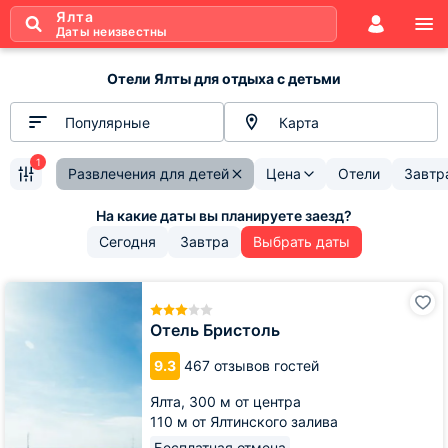
Ялта
Даты неизвестны
Отели Ялты для отдыха с детьми
Популярные
Карта
1
Развлечения для детей
Цена
Отели
Завтр
Сегодня
Завтра
Выбрать даты
Отель
Бристоль
Отель Бристоль
9.3
467 отзывов гостей
Ялта,
300 м от центра
110 м от Ялтинского залива
Бесплатная отмена