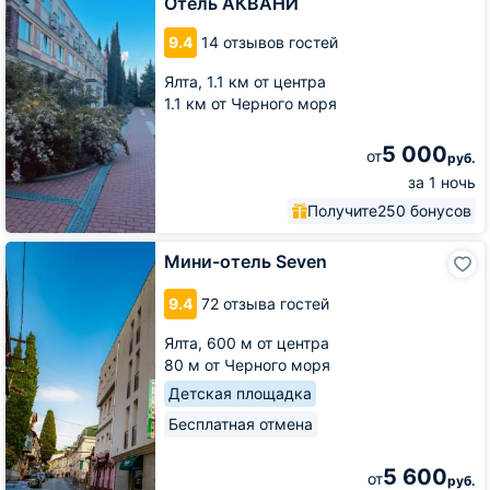
Отель АКВАНИ
9.4
14 отзывов гостей
Ялта,
1.1 км от центра
1.1 км от Черного моря
5 000
от
руб.
за 1 ночь
Получите
250 бонусов
Мини-
Мини-отель Seven
отель
Seven
9.4
72 отзыва гостей
Ялта,
600 м от центра
80 м от Черного моря
Детская площадка
Бесплатная отмена
5 600
от
руб.