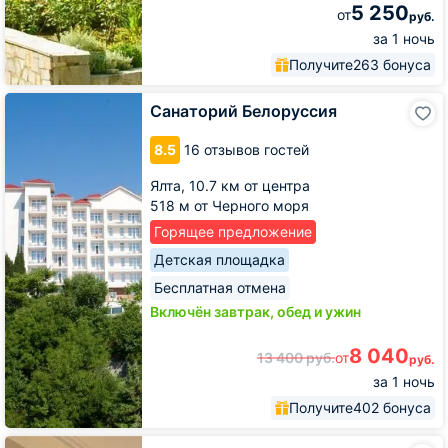
5 250
от
руб.
за 1 ночь
Получите
263 бонуса
Санаторий
Санаторий Белоруссия
Белоруссия
8.5
16 отзывов гостей
Ялта,
10.7 км от центра
518 м от Черного моря
Горящее предложение
Детская площадка
Бесплатная отмена
Включён завтрак, обед и ужин
8 040
13 400
руб.
от
руб.
за 1 ночь
Получите
402 бонуса
Гостиница