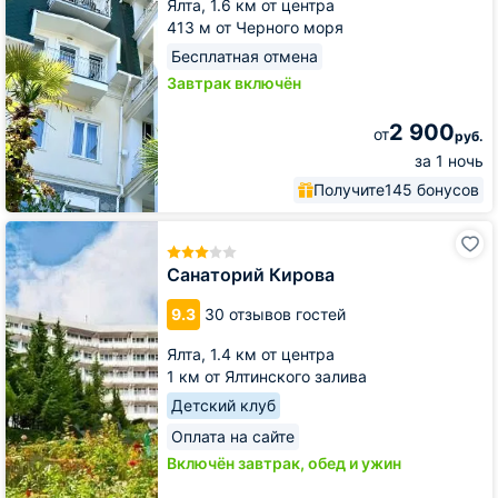
Ялта,
1.6 км от центра
413 м от Черного моря
Бесплатная отмена
Завтрак включён
2 900
от
руб.
за 1 ночь
Получите
145 бонусов
Санаторий
Кирова
Санаторий Кирова
9.3
30 отзывов гостей
Ялта,
1.4 км от центра
1 км от Ялтинского залива
Детский клуб
Оплата на сайте
Включён завтрак, обед и ужин