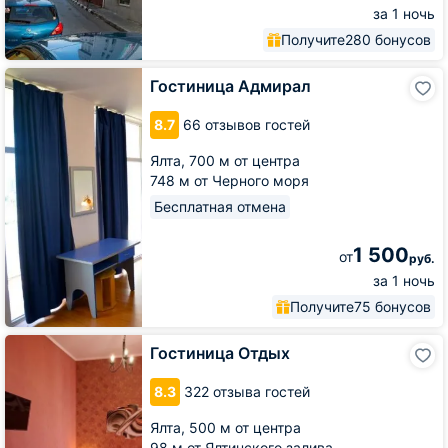
за 1 ночь
Получите
280 бонусов
Гостиница
Гостиница Адмирал
Адмирал
8.7
66 отзывов гостей
Ялта,
700 м от центра
748 м от Черного моря
Бесплатная отмена
1 500
от
руб.
за 1 ночь
Получите
75 бонусов
Гостиница
Гостиница Отдых
Отдых
8.3
322 отзыва гостей
Ялта,
500 м от центра
98 м от Ялтинского залива