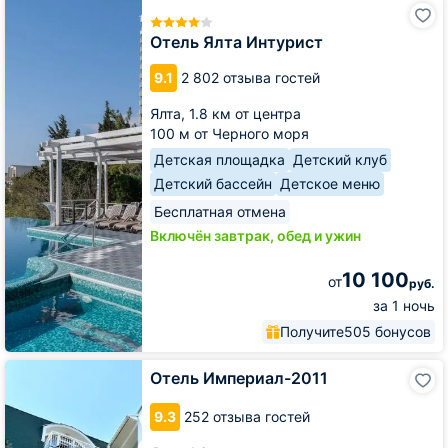
Отель
Ялта
Интурист
Отель Ялта Интурист
9.1
2 802 отзыва гостей
Ялта,
1.8 км от центра
100 м от Черного моря
Детская площадка
Детский клуб
Детский бассейн
Детское меню
Бесплатная отмена
Включён завтрак, обед и ужин
10 100
от
руб.
за 1 ночь
Получите
505 бонусов
Отель
Отель Империал-2011
Империал-2011
9.3
252 отзыва гостей