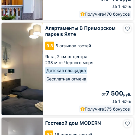
за 1 ночь
Получите
470 бонусов
Апартаменты
Апартаменты В Приморском
В
парке в Ялте
Приморском
парке
9.8
6 отзывов гостей
в
Ялте
Ялта,
2 км от центра
238 м от Черного моря
Детская площадка
Бесплатная отмена
7 500
от
руб.
за 1 ночь
Получите
375 бонусов
Гостевой
Гостевой дом MODERN
дом
MODERN
9.1
16 отзывов гостей