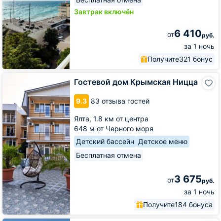
Завтрак включён
6 410
от
руб.
за 1 ночь
Получите
321 бонус
Гостевой
Гостевой дом Крымская Ницца
дом
Крымская
9.3
83 отзыва гостей
Ницца
Ялта,
1.8 км от центра
648 м от Черного моря
Детский бассейн
Детское меню
Бесплатная отмена
3 675
от
руб.
за 1 ночь
Получите
184 бонуса