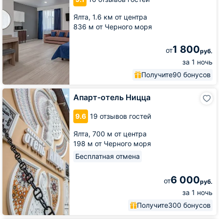
Ялта,
1.6 км от центра
836 м от Черного моря
1 800
от
руб.
за 1 ночь
Получите
90 бонусов
Апарт-
Апарт-отель Ницца
отель
Ницца
9.6
19 отзывов гостей
Ялта,
700 м от центра
198 м от Черного моря
Бесплатная отмена
6 000
от
руб.
за 1 ночь
Получите
300 бонусов