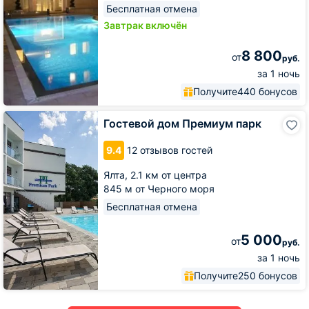
Бесплатная отмена
Завтрак включён
8 800
от
руб.
за 1 ночь
Получите
440 бонусов
Гостевой
Гостевой дом Премиум парк
дом
Премиум
9.4
12 отзывов гостей
парк
Ялта,
2.1 км от центра
845 м от Черного моря
Бесплатная отмена
5 000
от
руб.
за 1 ночь
Получите
250 бонусов