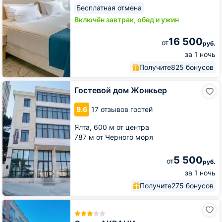
Бесплатная отмена
Включён завтрак, обед и ужин
16 500
от
руб.
за 1 ночь
Получите
825 бонусов
Гостевой
Гостевой дом Жонкьер
дом
Жонкьер
9.6
17 отзывов гостей
Ялта,
600 м от центра
787 м от Черного моря
5 500
от
руб.
за 1 ночь
Получите
275 бонусов
Отель
АКВАНИ