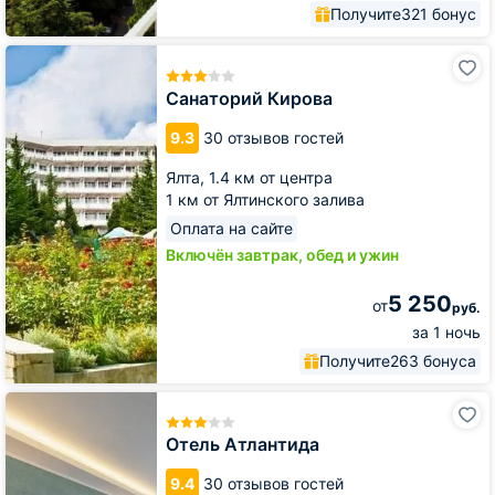
Получите
321 бонус
Санаторий
Кирова
Санаторий Кирова
9.3
30 отзывов гостей
Ялта,
1.4 км от центра
1 км от Ялтинского залива
Оплата на сайте
Включён завтрак, обед и ужин
5 250
от
руб.
за 1 ночь
Получите
263 бонуса
Отель
Атлантида
Отель Атлантида
9.4
30 отзывов гостей