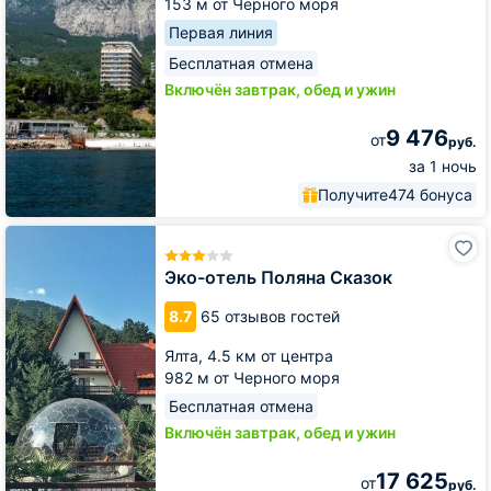
153 м от Черного моря
Первая линия
Бесплатная отмена
Включён завтрак, обед и ужин
9 476
от
руб.
за 1 ночь
Получите
474 бонуса
Эко-
отель
Поляна
Эко-отель Поляна Сказок
Сказок
8.7
65 отзывов гостей
Ялта,
4.5 км от центра
982 м от Черного моря
Бесплатная отмена
Включён завтрак, обед и ужин
17 625
от
руб.