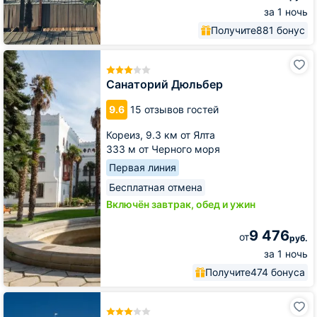
за 1 ночь
Получите
881 бонус
Санаторий
Дюльбер
Санаторий Дюльбер
9.6
15 отзывов гостей
Кореиз,
9.3 км от Ялта
333 м от Черного моря
Первая линия
Бесплатная отмена
Включён завтрак, обед и ужин
9 476
от
руб.
за 1 ночь
Получите
474 бонуса
Гостиница
Левант