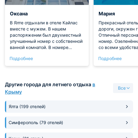
Оксана
Мария
В Ялте отдыхали в отеле Кайлас
Прекрасный отель
вместе с мужем. В нашем
дороги, окружен 
распоряжении был двухместный
Отличный персона
улучшенный номер с собственной
номер. Озеленённ
ванной комнатой. В номере
со всеми удобств
предусмотрено наличие всех
вкусные завтраки
Подробнее
Подробнее
необходимых средств гигиены,
полотенец, тапочек, халатов. А
еще есть небольшой сейф,
телевизор, чайник. Интернет
Другие города для летнего отдыха
в
работал отлично. Очень удобно,
Все
что при отеле работает ресторан и
Крыму
при необходимости можно
заказать питание на полный
Ялта
(199 отелей)
пансион. Кстати, действует
шведский стол.
Симферополь
(79 отелей)