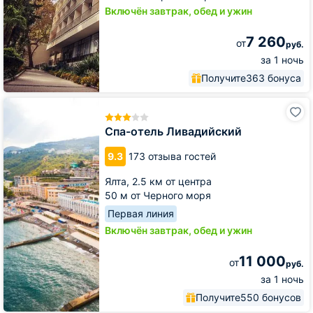
Включён завтрак, обед и ужин
7 260
от
руб.
за 1 ночь
Получите
363 бонуса
Спа-
отель
Ливадийский
Спа-отель Ливадийский
9.3
173 отзыва гостей
Ялта,
2.5 км от центра
50 м от Черного моря
Первая линия
Включён завтрак, обед и ужин
11 000
от
руб.
за 1 ночь
Получите
550 бонусов