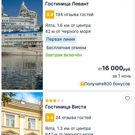
Гостиница Левант
9.4
194 отзыва гостей
Ялта,
1.6 км от центра
42 м от Черного моря
Первая линия
Бесплатная отмена
Завтрак включён
16 000
от
руб.
за 1 ночь
Получите
800 бонусов
Гостиница
Виста
Гостиница Виста
9.4
24 отзыва гостей
Ялта,
1.3 км от центра
647 м от Черного моря