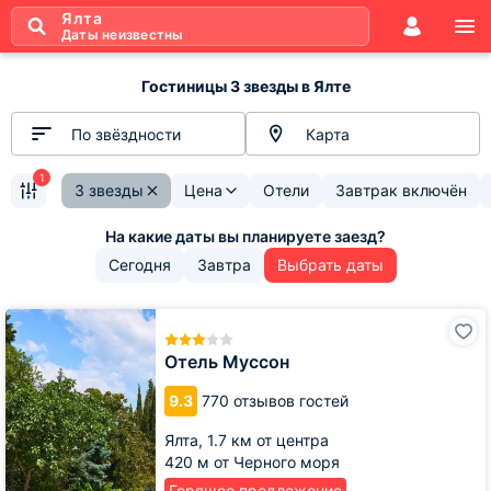
Ялта
Даты неизвестны
Гостиницы 3 звезды в Ялте
По звёздности
Карта
1
3 звезды
Цена
Отели
Завтрак включён
Сегодня
Завтра
Выбрать даты
Отель
Муссон
Отель Муссон
9.3
770 отзывов гостей
Ялта,
1.7 км от центра
420 м от Черного моря
Горящее предложение