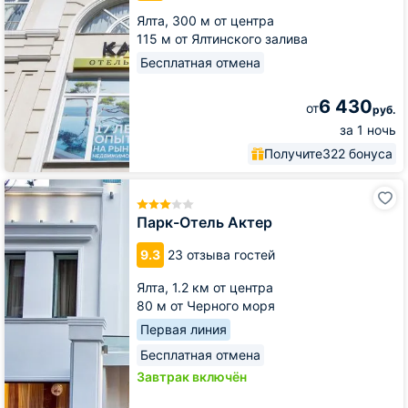
Ялта,
300 м от центра
115 м от Ялтинского залива
Бесплатная отмена
6 430
от
руб.
за 1 ночь
Получите
322 бонуса
Парк-
Отель
Актер
Парк-Отель Актер
9.3
23 отзыва гостей
Ялта,
1.2 км от центра
80 м от Черного моря
Первая линия
Бесплатная отмена
Завтрак включён