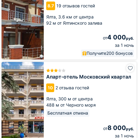
8.7
19 отзывов гостей
Ялта,
3.6 км от центра
92 м от Ялтинского залива
4 000
от
руб.
за 1 ночь
Получите
200 бонусов
Апарт-
отель
Московский
Апарт-отель Московский квартал
квартал
10
2 отзыва гостей
Ялта,
300 м от центра
488 м от Черного моря
Бесплатная отмена
8 000
от
руб.
за 1 ночь