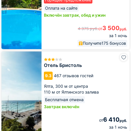
Оплата на сайте
Включён завтрак, обед и ужин
3 500
4 375
руб.
от
руб.
за 1 ночь
Получите
175 бонусов
Отель
Бристоль
Отель Бристоль
9.3
467 отзывов гостей
Ялта,
300 м от центра
110 м от Ялтинского залива
Бесплатная отмена
Завтрак включён
6 410
от
руб.
за 1 ночь