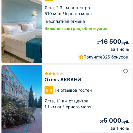
Ялта,
2.3 км от центра
510 м от Черного моря
Бесплатная отмена
Включён завтрак, обед и ужин
16 500
от
руб.
за 1 ночь
Получите
825 бонусов
Отель
АКВАНИ
Отель АКВАНИ
9.4
14 отзывов гостей
Ялта,
1.1 км от центра
1.1 км от Черного моря
5 000
от
руб.
за 1 ночь