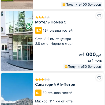
Получите
400 бонусов
Мотель
Номер
5
Мотель Номер 5
8.7
194 отзыва гостей
Ялта,
3.2 км от центра
2.8 км от Черного моря
1 000
от
руб.
за 1 ночь
Получите
50 бонусов
Санаторий
Ай-
Петри
Санаторий Ай-Петри
9.1
39 отзывов гостей
Мисхор,
11.1 км от Ялта