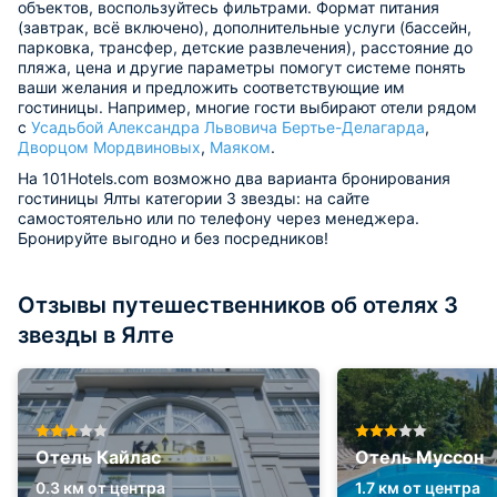
объектов, воспользуйтесь фильтрами. Формат питания
(завтрак, всё включено), дополнительные услуги (бассейн,
парковка, трансфер, детские развлечения), расстояние до
пляжа, цена и другие параметры помогут системе понять
ваши желания и предложить соответствующие им
гостиницы. Например, многие гости выбирают отели рядом
с
Усадьбой Александра Львовича Бертье-Делагарда
,
Дворцом Мордвиновых
,
Маяком
.
На 101Hotels.com возможно два варианта бронирования
гостиницы Ялты категории 3 звезды: на сайте
самостоятельно или по телефону через менеджера.
Бронируйте выгодно и без посредников!
Отзывы путешественников об отелях 3
звезды в Ялте
Отель Кайлас
Отель Муссон
0.3 км от центра
1.7 км от центра