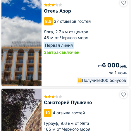
Азор
Отель Азор
8.9
37 отзывов гостей
Ялта,
2.7 км от центра
48 м от Черного моря
Первая линия
Завтрак включён
6 000
от
руб.
за 1 ночь
Получите
300 бонусов
Санаторий
Пушкино
Санаторий Пушкино
10
4 отзыва гостей
Гурзуф,
9.6 км от Ялта
165 м от Черного моря