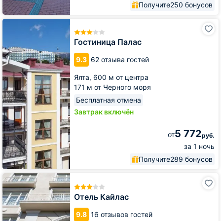
Получите
250 бонусов
Гостиница
Палас
Гостиница Палас
9.3
62 отзыва гостей
Ялта,
600 м от центра
171 м от Черного моря
Бесплатная отмена
Завтрак включён
5 772
от
руб.
за 1 ночь
Получите
289 бонусов
Отель
Кайлас
Отель Кайлас
9.8
16 отзывов гостей