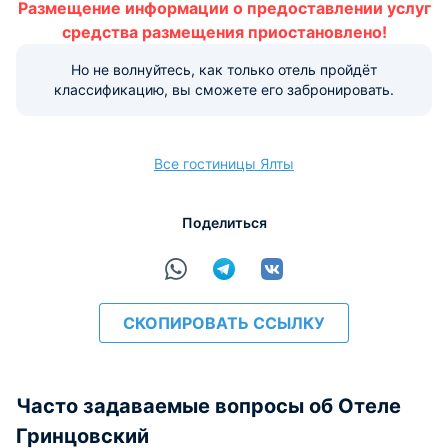
Размещение информации о предоставлении услуг
От 0 до 2 лет
средства размещения приостановлено!
Могут спать на детской
БЕСПЛАТНО
Но не волнуйтесь, как только отель пройдёт
кроватке ( по запросу)
классификацию, вы сможете его забронировать.
Могут спать на дополнительной
2 000 руб. за
кровати ( по запросу)
ребенка за ночь
Все гостиницы Ялты
От 3 до 6 лет
Поделиться
Могут спать без предоставления дополнительного
места - бесплатно.
Могут спать на дополнительной кровати ( по запросу)
- 2 000 руб. за ребенка за ночь.
СКОПИРОВАТЬ ССЫЛКУ
От 7 лет
Часто задаваемые вопросы об Отеле
Могут спать на дополнительной
2 000 руб. за
Гринцовский
кровати ( по запросу)
человека за ночь.