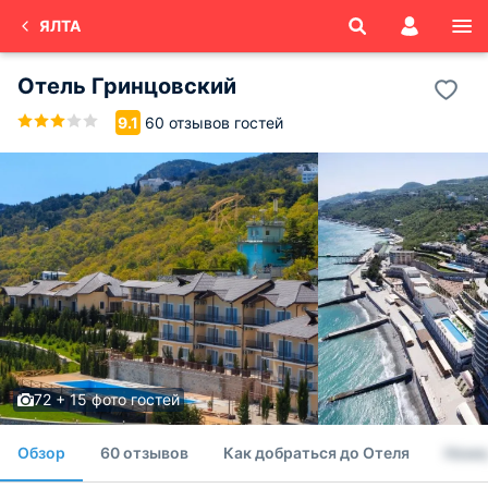
ЯЛТА
Отель Гринцовский
60 отзывов гостей
9.1
72 + 15 фото гостей
Обзор
60 отзывов
Как добраться до Отеля
Номе