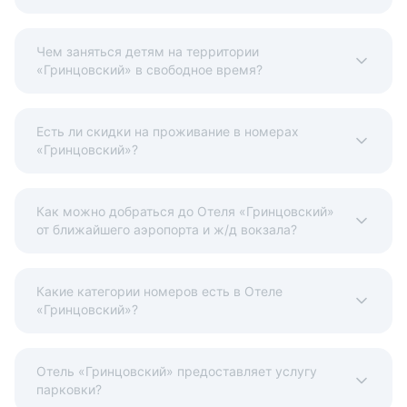
Данная услуга платная.
Объект размещения взимает депозит или залог в размере
Чем заняться детям на территории
3 000 рублей.
«Гринцовский» в свободное время?
Варианты оплаты, доступные на ресепшене:
Есть ли скидки на проживание в номерах
«Гринцовский»?
Наличные
Безналичный
Visa
Euro/Mastercard
МИР
Факты об отеле
Регистрационный номер сертификата:
Как можно добраться до Отеля «Гринцовский»
от ближайшего аэропорта и ж/д вокзала?
расчёт
Какие категории номеров есть в Отеле
«Гринцовский»?
Отель «Гринцовский» предоставляет услугу
парковки?