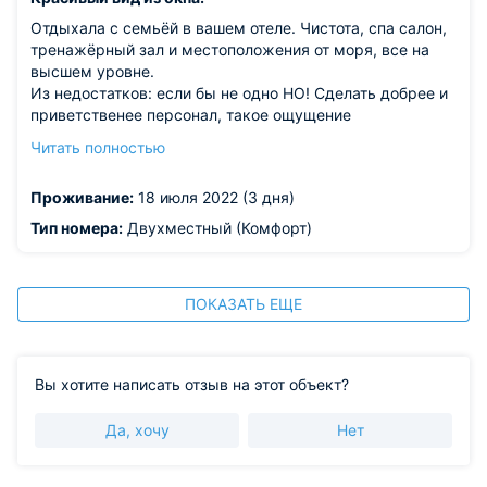
Отдыхала с семьёй в вашем отеле. Чистота, спа салон,
тренажёрный зал и местоположения от моря, все на
высшем уровне.
Из недостатков: если бы не одно НО! Сделать добрее и
приветственее персонал, такое ощущение
складывается, что мы у них в гостях (особенно на
Читать полностью
швецкой линии). Официанты не успевают обновлять
готовую продукцию, постоянно нужно стоять ждать
Проживание:
18 июля 2022 (3 дня)
кофейные кружки с тарелками, начинаешь уточнять
про столовый инвентарь-в ответ слышишь, подождите,
Тип номера:
Двухместный (Комфорт)
сейчас, или обратитесь к кому нибудь другому. Да, я
понимаю, наплыв людей большой, но в других отелях в
которых я проводила свой отдых с таким не
ПОКАЗАТЬ ЕЩЕ
сталкивалась.
Вы хотите написать отзыв на этот объект?
Да, хочу
Нет