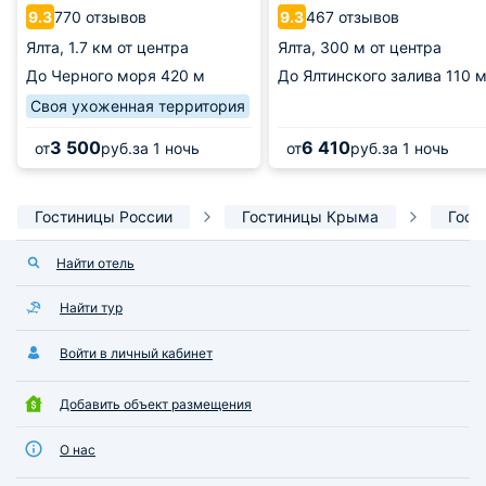
770 отзывов
467 отзывов
9.3
9.3
Ялта,
1.7 км от центра
Ялта,
300 м от центра
До Черного моря
420 м
До Ялтинского залива
110 
Своя ухоженная территория
3 500
6 410
от
руб.
за 1 ночь
от
руб.
за 1 ночь
Гостиницы России
Гостиницы Крыма
Гост
Найти отель
Найти тур
Войти в личный кабинет
Добавить объект размещения
О нас