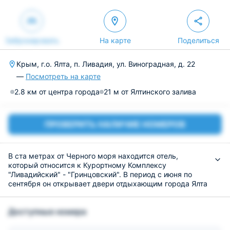
Забронировать
На карте
Поделиться
Крым, г.о. Ялта, п. Ливадия, ул. Виноградная, д. 22
—
Посмотреть на карте
2.8 км от центра города
21 м от Ялтинского залива
ПРОВЕРИТЬ НАЛИЧИЕ НОМЕРОВ
В ста метрах от Черного моря находится отель,
который относится к Курортному Комплексу
"Ливадийский" - "Гринцовский". В период с июня по
сентября он открывает двери отдыхающим города Ялта
и идеально подойдет для тех, кто желает отдохнуть от
городской суеты и шума крупных мегаполисов.
Доступные номера
Что касается номеров, то они оформлены согласно
классического стиля, в светлых тонах. Каждая
категория оборудована удобной и качественной