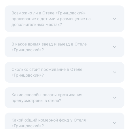
От 12 лет (взрослый) - 2500 руб.
Возможно ли в Отеле «Гринцовский»
Дополнительные услуги не включаются автоматически в
проживание с детьми и размещение на
общую стоимость и оплачиваются отдельно во время
дополнительных местах?
вашего проживания.
Максимальное количество дополнительных кроватей и
В какое время заезд и выезд в Отеле
детских кроваток зависит от выбранного номера.
«Гринцовский»?
Проверьте его условия, чтобы узнать максимальную
вместимость.
Все детские кроватки и дополнительные кровати
Сколько стоит проживание в Отеле
предоставляются при наличии возможности.
«Гринцовский»?
Регистрация заезда:
с 12:00
Какие способы оплаты проживания
предусмотрены в отеле?
Регистрация выезда:
до 12:00
Какой общий номерной фонд у Отеля
Условия и правила проживания:
«Гринцовский»?
Допускается размещение домашних животных до 5 кг.