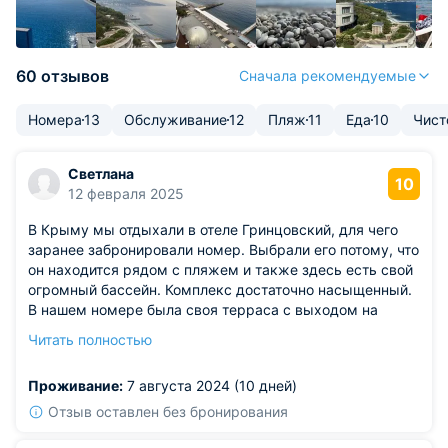
60 отзывов
Сначала рекомендуемые
Номера
13
Обслуживание
12
Пляж
11
Еда
10
Чист
Светлана
10
12 февраля 2025
В Крыму мы отдыхали в отеле Гринцовский, для чего
заранее забронировали номер. Выбрали его потому, что
он находится рядом с пляжем и также здесь есть свой
огромный бассейн. Комплекс достаточно насыщенный.
В нашем номере была своя терраса с выходом на
прекрасные виды. А также здесь работает spa-центр, в
Читать полностью
котором можно заказать ряд услуг. Каждый вечер
проводятся развлекательные программы, также
Проживание:
7 августа 2024 (10 дней)
организовываются детские вечеринки. В ресторане
подают хорошие блюда, отлично обслуживают.
Отзыв оставлен без бронирования
Получился у нас замечательный культурный отдых в