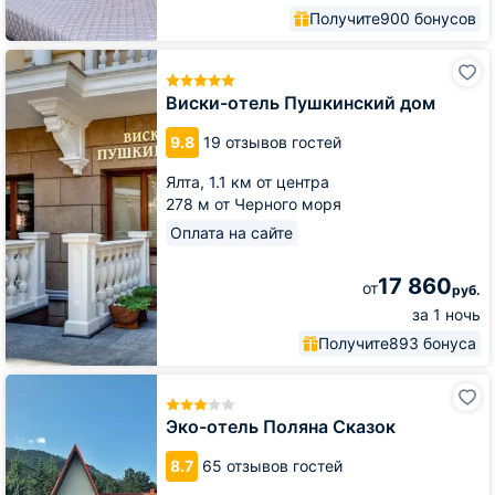
Получите
900 бонусов
Виски-
отель
Пушкинский
Виски-отель Пушкинский дом
дом
9.8
19 отзывов гостей
Ялта,
1.1 км от центра
278 м от Черного моря
Оплата на сайте
17 860
от
руб.
за 1 ночь
Получите
893 бонуса
Эко-
отель
Поляна
Эко-отель Поляна Сказок
Сказок
8.7
65 отзывов гостей