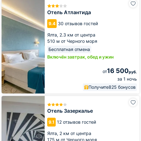
Атлантида
Отель Атлантида
9.4
30 отзывов гостей
Ялта,
2.3 км от центра
510 м от Черного моря
Бесплатная отмена
Включён завтрак, обед и ужин
16 500
от
руб.
за 1 ночь
Получите
825 бонусов
Отель
Зазеркалье
Отель Зазеркалье
9.1
12 отзывов гостей
Ялта,
2 км от центра
175 м от Черного моря