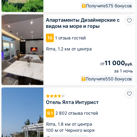
Получите
575 бонусов
Апартаменты
Апартаменты Дизайнерские с
Дизайнерские
видом на море и горы
с
видом
10
1 отзыв гостей
на
море
Ялта,
1.2 км от центра
и
горы
11 000
от
руб.
за 1 ночь
Получите
550 бонусов
Отель
Ялта
Интурист
Отель Ялта Интурист
9.1
2 802 отзыва гостей
Ялта,
1.8 км от центра
100 м от Черного моря