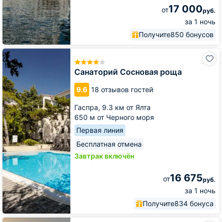
17 000
от
руб.
за 1 ночь
Получите
850 бонусов
Санаторий
Сосновая
роща
Санаторий Сосновая роща
9.6
18 отзывов гостей
Гаспра,
9.3 км от Ялта
650 м от Черного моря
Первая линия
Бесплатная отмена
Завтрак включён
16 675
от
руб.
за 1 ночь
Получите
834 бонуса
Отель