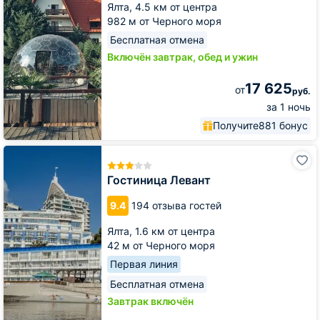
Ялта,
4.5 км от центра
982 м от Черного моря
Бесплатная отмена
Включён завтрак, обед и ужин
17 625
от
руб.
за 1 ночь
Получите
881 бонус
Гостиница
Левант
Гостиница Левант
9.4
194 отзыва гостей
Ялта,
1.6 км от центра
42 м от Черного моря
Первая линия
Бесплатная отмена
Завтрак включён