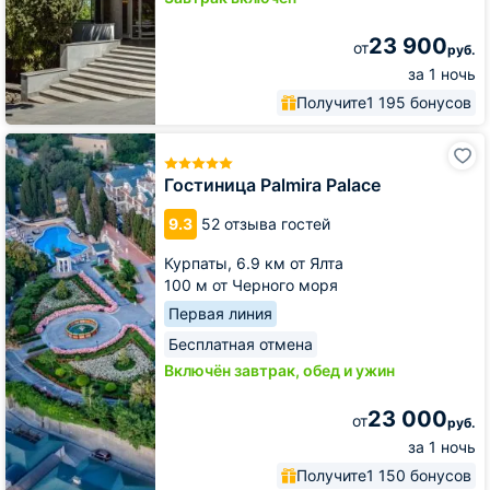
23 900
от
руб.
за 1 ночь
Получите
1 195 бонусов
Гостиница
Palmira
Palace
Гостиница Palmira Palace
9.3
52 отзыва гостей
Курпаты,
6.9 км от Ялта
100 м от Черного моря
Первая линия
Бесплатная отмена
Включён завтрак, обед и ужин
23 000
от
руб.
за 1 ночь
Получите
1 150 бонусов