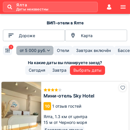
Ялта
Даты неизвестны
ВИП-отели в Ялте
Дороже
Карта
1
от
5 000
руб.
Отели
Завтрак включён
Бассе
Сегодня
Завтра
Выбрать даты
Мини-
отель
Sky
Мини-отель Sky Hotel
Hotel
10
1 отзыв гостей
Ялта,
1.3 км от центра
15 м от Черного моря
Бесплатная отмена