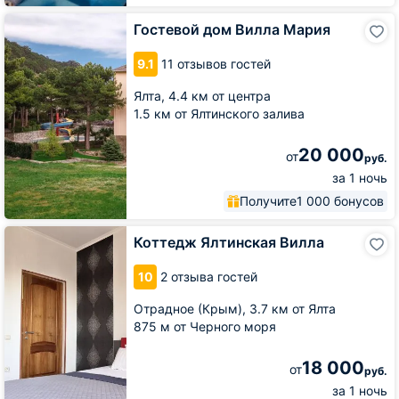
Гостевой
Гостевой дом Вилла Мария
дом
Вилла
9.1
11 отзывов гостей
Мария
Ялта,
4.4 км от центра
1.5 км от Ялтинского залива
20 000
от
руб.
за 1 ночь
Получите
1 000 бонусов
Коттедж
Коттедж Ялтинская Вилла
Ялтинская
Вилла
10
2 отзыва гостей
Отрадное (Крым),
3.7 км от Ялта
875 м от Черного моря
18 000
от
руб.
за 1 ночь