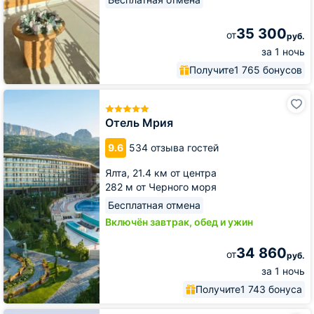
35 300
от
руб.
за 1 ночь
Получите
1 765 бонусов
Отель
Мрия
Отель Мрия
9.6
534 отзыва гостей
Ялта,
21.4 км от центра
282 м от Черного моря
Бесплатная отмена
Включён завтрак, обед и ужин
34 860
от
руб.
за 1 ночь
Получите
1 743 бонуса