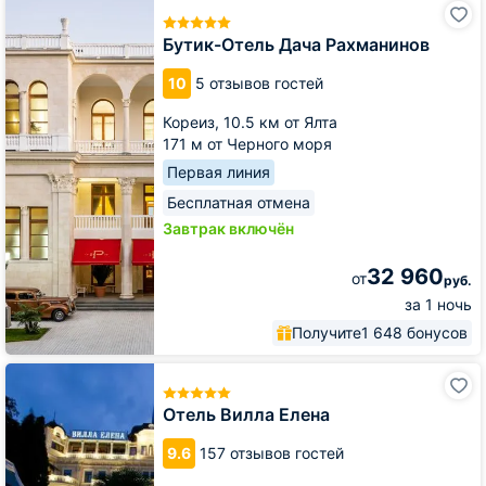
Бутик-
Отель
Дача
Бутик-Отель Дача Рахманинов
Рахманинов
10
5 отзывов гостей
Кореиз,
10.5 км от Ялта
171 м от Черного моря
Первая линия
Бесплатная отмена
Завтрак включён
32 960
от
руб.
за 1 ночь
Получите
1 648 бонусов
Отель
Вилла
Елена
Отель Вилла Елена
9.6
157 отзывов гостей