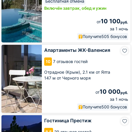
Бесплатная отмена
Включён завтрак, обед и ужин
10 100
от
руб.
за 1 ночь
Получите
505 бонусов
Апартаменты
Апартаменты ЖК-Валенсия
ЖК-
Валенсия
10
7 отзывов гостей
Отрадное (Крым),
2.1 км от Ялта
147 м от Черного моря
10 000
от
руб.
за 1 ночь
Получите
500 бонусов
Гостиница
Гостиница Престиж
Престиж
8.5
29 отзывов гостей