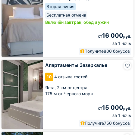
Вторая линия
Бесплатная отмена
Включён завтрак, обед и ужин
16 000
от
руб.
за 1 ночь
Получите
800 бонусов
Апартаменты
Апартаменты Зазеркалье
Зазеркалье
10
4 отзыва гостей
Ялта,
2 км от центра
175 м от Черного моря
15 000
от
руб.
за 1 ночь
Получите
750 бонусов
Гостиница