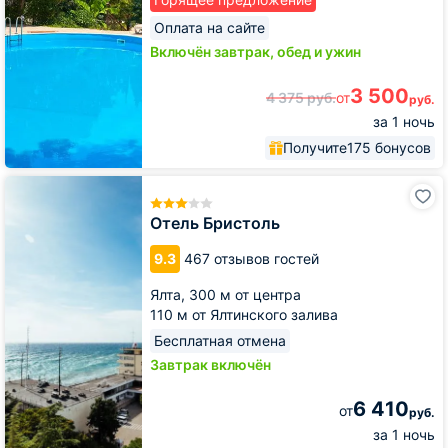
Оплата на сайте
Включён завтрак, обед и ужин
3 500
4 375
руб.
от
руб.
за 1 ночь
Получите
175 бонусов
Отель
Бристоль
Отель Бристоль
9.3
467 отзывов гостей
Ялта,
300 м от центра
110 м от Ялтинского залива
Бесплатная отмена
Завтрак включён
6 410
от
руб.
за 1 ночь