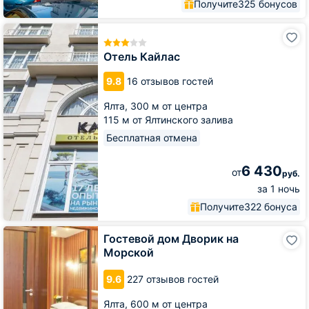
Получите
325 бонусов
Отель
Кайлас
Отель Кайлас
9.8
16 отзывов гостей
Ялта,
300 м от центра
115 м от Ялтинского залива
Бесплатная отмена
6 430
от
руб.
за 1 ночь
Получите
322 бонуса
Гостевой
Гостевой дом Дворик на
дом
Морской
Дворик
на
9.6
227 отзывов гостей
Морской
Ялта,
600 м от центра