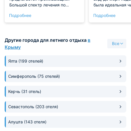
Большой спектр лечения по
была идеальная чи
различным направлениям.
уютно и есть всё 
Подробнее
Подробнее
Персонал замечат
Обязательно верн
Другие города для летнего отдыха
в
Все
Крыму
Ялта
(199 отелей)
Симферополь
(75 отелей)
Керчь
(31 отель)
Севастополь
(203 отеля)
Алушта
(143 отеля)