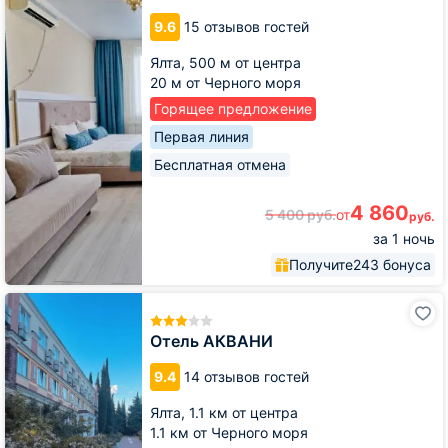
на
9.6
15 отзывов гостей
Дражинского
Ялта,
500 м от центра
20 м от Черного моря
Горящее предложение
Первая линия
Бесплатная отмена
4 860
5 400
руб.
от
руб.
за 1 ночь
Получите
243 бонуса
Отель
АКВАНИ
Отель АКВАНИ
9.4
14 отзывов гостей
Ялта,
1.1 км от центра
1.1 км от Черного моря