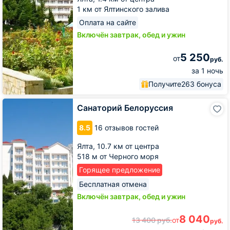
1 км от Ялтинского залива
Оплата на сайте
Включён завтрак, обед и ужин
5 250
от
руб.
за 1 ночь
Получите
263 бонуса
Санаторий
Санаторий Белоруссия
Белоруссия
8.5
16 отзывов гостей
Ялта,
10.7 км от центра
518 м от Черного моря
Горящее предложение
Бесплатная отмена
Включён завтрак, обед и ужин
8 040
13 400
руб.
от
руб.