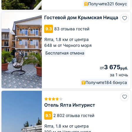
Получите
321 бонус
Гостевой
Гостевой дом Крымская Ницца
дом
Крымская
9.3
83 отзыва гостей
Ницца
Ялта,
1.8 км от центра
648 м от Черного моря
Бесплатная отмена
3 675
от
руб.
за 1 ночь
Получите
184 бонуса
Отель
Ялта
Интурист
Отель Ялта Интурист
9.1
2 802 отзыва гостей
Ялта,
1.8 км от центра
100 м от Черного моря