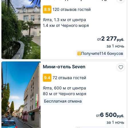
дом
Горный
8.9
120 отзывов гостей
Воздух
Ялта,
1.3 км от центра
1.4 км от Черного моря
2 277
от
руб.
за 1 ночь
Получите
114 бонусов
Мини-
Мини-отель Seven
отель
Seven
9.4
72 отзыва гостей
Ялта,
600 м от центра
80 м от Черного моря
Бесплатная отмена
6 500
от
руб.
за 1 ночь