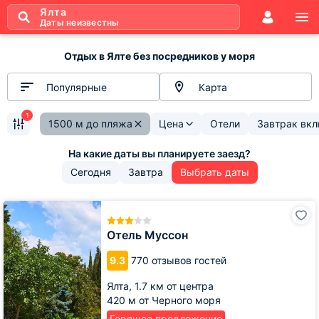
Ялта
Даты неизвестны
Отдых в Ялте без посредников у моря
Популярные
Карта
1
1500 м до пляжа
Цена
Отели
Завтрак вк
Сегодня
Завтра
Выбрать даты
Отель
Муссон
Отель Муссон
9.3
770 отзывов гостей
Ялта,
1.7 км от центра
420 м от Черного моря
Горящее предложение