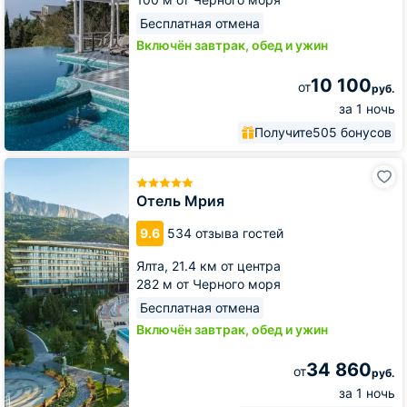
Бесплатная отмена
Включён завтрак, обед и ужин
10 100
от
руб.
за 1 ночь
Получите
505 бонусов
Отель
Мрия
Отель Мрия
9.6
534 отзыва гостей
Ялта,
21.4 км от центра
282 м от Черного моря
Бесплатная отмена
Включён завтрак, обед и ужин
34 860
от
руб.
за 1 ночь