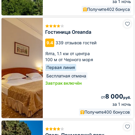
за 1 ночь
Получите
402 бонуса
Гостиница
Oreanda
Гостиница Oreanda
9.4
339 отзывов гостей
Ялта,
1.1 км от центра
100 м от Черного моря
Первая линия
Бесплатная отмена
Завтрак включён
8 000
от
руб.
за 1 ночь
Получите
400 бонусов
Отель
Приморский
парк
Отель Приморский парк