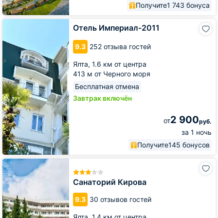
Получите
1 743 бонуса
Отель
Отель Империал-2011
Империал-2011
9.3
252 отзыва гостей
Ялта,
1.6 км от центра
413 м от Черного моря
Бесплатная отмена
Завтрак включён
2 900
от
руб.
за 1 ночь
Получите
145 бонусов
Санаторий
Кирова
Санаторий Кирова
9.3
30 отзывов гостей
Ялта,
1.4 км от центра