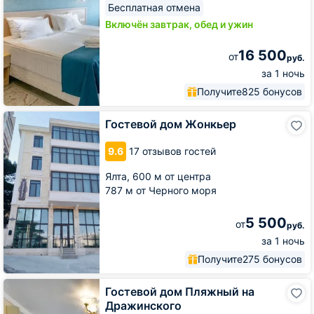
Бесплатная отмена
Включён завтрак, обед и ужин
16 500
от
руб.
за 1 ночь
Получите
825 бонусов
Гостевой
Гостевой дом Жонкьер
дом
Жонкьер
9.6
17 отзывов гостей
Ялта,
600 м от центра
787 м от Черного моря
5 500
от
руб.
за 1 ночь
Получите
275 бонусов
Гостевой
Гостевой дом Пляжный на
дом
Дражинского
Пляжный