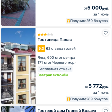
5 000
от
руб.
за 1 ночь
Получите
250 бонусов
Гостиница
Палас
Гостиница Палас
9.3
62 отзыва гостей
Ялта,
600 м от центра
171 м от Черного моря
Бесплатная отмена
Завтрак включён
5 772
от
руб.
за 1 ночь
Получите
289 бонусов
Гостевой
Гостевой дом Горный Воздух